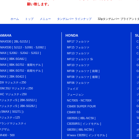
願い致します。
ホーム
トップ
メニュー
タンデムバー ラインナップ
32φタンデムバー ブライアント
AMAHA
HONDA
S
TMAX530 [ 2BL-SJ15J ]
MF17 フォルツァ
C
TMAX530 [ SJ12J・SJ091・SJ092 ]
MF15 フォルツァ
C
TMAX [ SJ08J・SJ04J・SJ02J ]
MF13 フォルツァ
C
XMAX [ 8BK-SGA8J ]
MF12 フォルツァ Si
XMAX [ 8BK-SG70J・後期モデル ]
MF10 フォルツァ
G
XMAX [ 8BK-SG70J・前期モデル ]
MF08 フォルツァ [ 前期 ]
G
XMAX [ 2BK-SG42J ]
MF08 フォルツァ [ 後期 ]
ジ
4D9 マジェスティ250
ジ
MF06 フォルツァ
5GM,5SJ マジェスティ250
ジ
フェイズ
4HC マジェスティ250
ジ
フュージョン
マジェスティS [ 2BK-SG52J ]
ジ
NC700S・NC700X
マジェスティS [ JBK-SG28J ]
G
CB400 SUPER FOUR
（SMAX [ SG271 ]）
G
CB400 SS
マジェスティ125
'
GB350S [ 8BL-NC59 ]
グランドマジェスティ
CB350RS [ インドモデル ]
マグザム
GB350 [ 8BL-NC59 ]
SR400・500
H'ness CB350 [ インドモデル ]
2