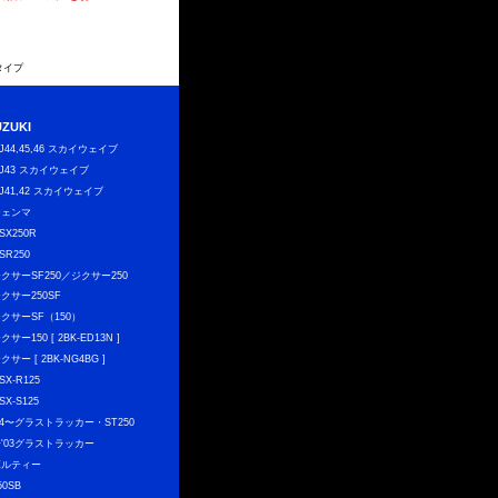
タイプ
UZUKI
J44,45,46 スカイウェイブ
J43 スカイウェイブ
J41,42 スカイウェイブ
ジェンマ
SX250R
SR250
クサーSF250／ジクサー250
クサー250SF
クサーSF（150）
クサー150 [ 2BK-ED13N ]
クサー [ 2BK-NG4BG ]
SX-R125
SX-S125
04〜グラストラッカー・ST250
〜'03グラストラッカー
ボルティー
50SB