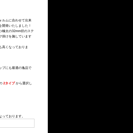
ォルムに合わせて出来
を開発いたしました！
極太の32mm径のステ
フ掛けを施しています
も高くなっておりま
ップにも最適の逸品で
の
2タイプ
から選択し
くなっております。