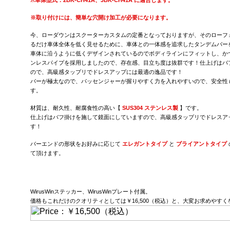
※
車体型式：2BK-CH41A、JBK-CH41A に適合します。
※取り付けには、簡単な穴開け加工が必要になります。
今、ローダウンはスクーターカスタムの定番となっておりますが、そのローフ
るだけ車体全体を低く見せるために、車体との一体感を追求したタンデムバー
車体に沿うように低くデザインされているのでボディラインにフィットし、かつ
ンレスパイプを採用しましたので、存在感、目立ち度は抜群です！仕上げはバ
ので、高級感タップリでドレスアップには最適の逸品です！
バーが極太なので、パッセンジャーが握りやすく力を入れやすいので、安全性
す。
材質は、耐久性、耐腐食性の高い【
SUS304 ステンレス製
】です。
仕上げはバフ掛けを施して鏡面にしていますので、高級感タップリでドレスア
す！
バーエンドの形状をお好みに応じて
エレガントタイプ
と
ブライアントタイプ
て頂けます。
WirusWinステッカー、WirusWinプレート付属。
価格もこれだけのクオリティとしては￥16,500（税込）と、大変お求めやす