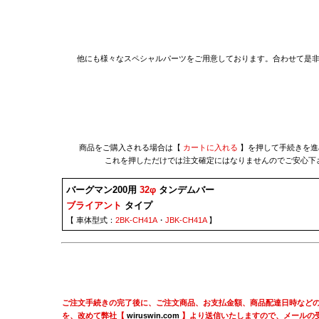
他にも様々なスペシャルパーツをご用意しております。合わせて是
商品をご購入される場合は【
カートに入れる
】を押して手続きを進
これを押しただけでは注文確定にはなりませんのでご安心下
バーグマン200用
32φ
タンデムバー
ブライアント
タイプ
【 車体型式：
2BK-CH41A
・
JBK-CH41A
】
ご注文手続きの完了後に、ご注文商品、お支払金額、商品配達日時など
を、改めて弊社【
wiruswin.com
】より送信いたしますので、メールの