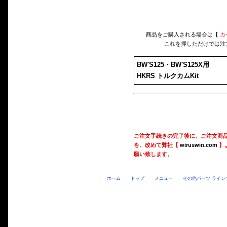
商品をご購入される場合は【
カ
これを押しただけでは注
BW'S125・BW'S125X用
HKRS トルクカムKit
ご注文手続きの完了後に、ご注文商
を、改めて弊社【
wiruswin.com
】
願い致します。
ホーム
トップ
メニュー
その他パーツ ライン