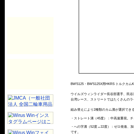
BW'S125・BW'S125X用HKRS トルクカム
ウイルズウィンライダー長谷部選手、民谷
台湾レース、ストリートではたくさんのラ
組み替えにより2種類のカム溝が選択でき
・ストレート溝（45度）：中高速重視。
・への字溝（52度→22度）：ゼロ発進、
です。