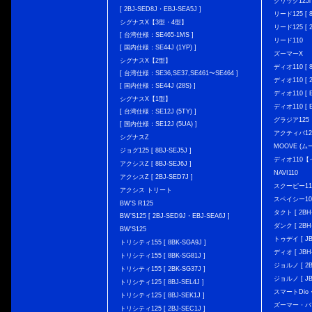
クリック125i [
[ 2BJ-SED8J・EBJ-SEA5J ]
リード125 [ 8
シグナスX【3型・4型】
リード125 [ 2
[ 台湾仕様：SE465-1MS ]
リード110
[ 国内仕様：SE44J (1YP) ]
ズーマーX
シグナスX【2型】
ディオ110 [ 8
[ 台湾仕様：SE36,SE37,SE461〜SE464 ]
ディオ110 [ 2
[ 国内仕様：SE44J (28S) ]
ディオ110 [ E
シグナスX【1型】
ディオ110 [ E
[ 台湾仕様：SE12J (5TY) ]
グラジア125
[ 国内仕様：SE12J (5UA) ]
アクティバ12
シグナスZ
MOOVE (ム
ジョグ125 [ 8BJ-SEJ5J ]
ディオ110
アクシスZ [ 8BJ-SEJ6J ]
NAVI110
アクシスZ [ 2BJ-SED7J ]
スクーピー11
アクシス トリート
スペイシー10
BW'S R125
タクト [ 2BH-
BW’S125 [ 2BJ-SED9J・EBJ-SEA6J ]
ダンク [ 2BH-
BW'S125
トゥデイ [ JBH
トリシティ155 [ 8BK-SGA9J ]
ディオ [ JBH-
トリシティ155 [ 8BK-SG81J ]
ジョルノ [ 2BH
トリシティ155 [ 2BK-SG37J ]
ジョルノ [ JB
トリシティ125 [ 8BJ-SEL4J ]
スマートDio・
トリシティ125 [ 8BJ-SEK1J ]
ズーマー・バ
トリシティ125 [ 2BJ-SEC1J ]