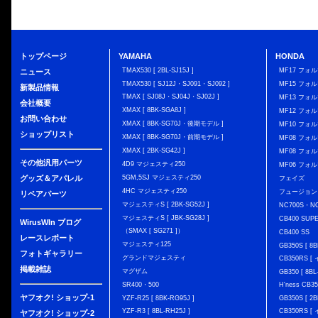
トップページ
YAMAHA
HONDA
TMAX530 [ 2BL-SJ15J ]
MF17 フォ
ニュース
TMAX530 [ SJ12J・SJ091・SJ092 ]
MF15 フォ
新製品情報
TMAX [ SJ08J・SJ04J・SJ02J ]
MF13 フォ
会社概要
XMAX [ 8BK-SGA8J ]
MF12 フォル
お問い合わせ
XMAX [ 8BK-SG70J・後期モデル ]
MF10 フォ
ショップリスト
XMAX [ 8BK-SG70J・前期モデル ]
MF08 フォル
XMAX [ 2BK-SG42J ]
MF08 フォル
その他汎用パーツ
4D9 マジェスティ250
MF06 フォ
グッズ＆アパレル
5GM,5SJ マジェスティ250
フェイズ
4HC マジェスティ250
フュージョン
リペアパーツ
マジェスティS [ 2BK-SG52J ]
NC700S・N
マジェスティS [ JBK-SG28J ]
CB400 SUP
WirusWIn ブログ
（SMAX [ SG271 ]）
CB400 SS
レースレポート
マジェスティ125
GB350S [ 8B
フォトギャラリー
グランドマジェスティ
CB350RS 
掲載雑誌
マグザム
GB350 [ 8BL
SR400・500
H'ness CB
ヤフオク! ショップ-1
YZF-R25 [ 8BK-RG95J ]
GB350S [ 2B
YZF-R3 [ 8BL-RH25J ]
CB350RS 
ヤフオク! ショップ-2