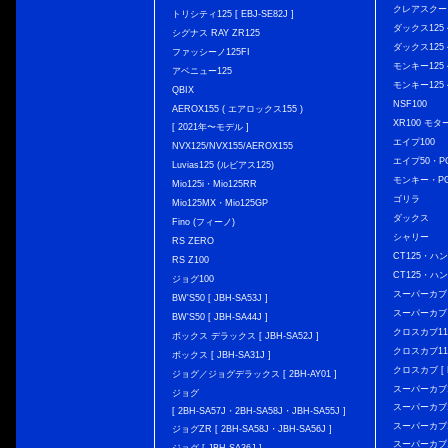
クレアスクー
トリシティ125 [ EBJ-SE82J ]
ダックス125 { 
シグナス RAY ZR125
ダックス125 { 
ファッシーノ125FI
モンキー125 { 
アベニュー125
モンキー125 { 
QBIX
NSF100
AEROX155 ( エアロックス155 )
XR100 モタ
[ 2021年〜モデル ]
エイプ100
NVX125/NVX155/AEROX155
エイプ50・PG
Luvias125 (ルビアス125)
モンキー・PG
Mio125i・Mio125RR
ゴリラ
Mio125MX・Mio125GP
ダックス
Fino (フィーノ)
シャリー
RS ZERO
CT125・ハンタ
RS Z100
CT125・ハンタ
ジョグ100
スーパーカブ C12
BW'S50 [ JBH-SA53J ]
スーパーカブ C1
BW'S50 [ JBH-SA44J ]
クロスカブ110 
ボックス デラックス [ JBH-SA52J ]
クロスカブ110 
ボックス [ JBH-SA31J ]
クロスカブ [ E
ジョグ／ジョグデラックス [ 2BH-AY01 ]
スーパーカブ110
ジョグ
スーパーカブ110
[ 2BH-SA57J・2BH-SA58J・JBH-SA55J ]
スーパーカブ110
ジョグZR [ 2BH-SA58J・JBH-SA56J ]
スーパーカブ110