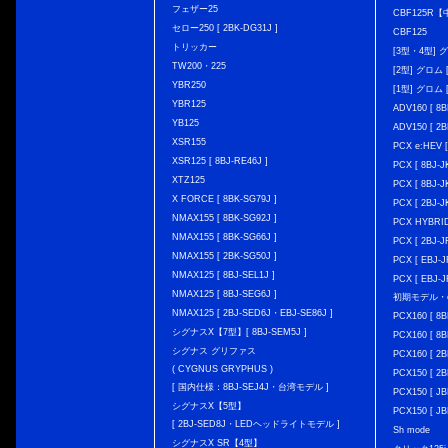
フェザー25
CBF125R
セロー250 [ 2BK-DG31J ]
CBF125
トリッカー
[3型・4型] グ
TW200・225
[2型] グロム [
YBR250
[1型] グロム [
YBR125
ADV160 [ 8B
YB125
ADV150 [ 2B
XSR155
PCX e:HEV [
XSR125 [ 8BJ-RE46J ]
PCX [ 8BJ
XTZ125
PCX [ 8BJ
X FORCE [ 8BK-SG79J ]
PCX [ 2BJ-J
NMAX155 [ 8BK-SG92J ]
PCX HYBRID 
NMAX155 [ 8BK-SG66J ]
PCX [ 2BJ-J
NMAX155 [ 2BK-SG50J ]
PCX [ EBJ-J
NMAX125 [ 8BJ-SEL1J ]
PCX [ EBJ-J
NMAX125 [ 8BJ-SEG6J ]
初期モデル・
NMAX125 [ 2BJ-SED6J・EBJ-SE86J ]
PCX160 [ 
シグナスX【7型】[ 8BJ-SEM5J ]
PCX160 [ 
シグナス グリファス
PCX160 [ 2B
( CYGNUS GRYPHUS )
PCX150 [ 2B
[ 国内仕様：8BJ-SEJ4J・台湾モデル ]
PCX150 [ JB
シグナスX【5型】
PCX150 [ JB
[ 2BJ-SED8J・LEDヘッドライトモデル ]
Sh mode
シグナスX SR【4型】