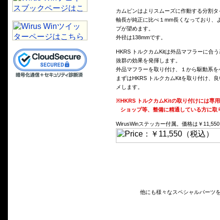
カムピンはよりスムーズに作動する分割タ
軸長が純正に比べ１mm長くなっており、
プが望めます。
外径は138mmです。
HKRS トルクカムKitは外品マフラーに合う
抜群の効果を発揮します。
外品マフラーを取り付け、１から駆動系を
まずはHKRS トルクカムKitを取り付
メします。
※
HKRS トルクカムKitの取り付けに
ショップ等、整備に精通している方に取
WirusWinステッカー付属。価格は￥11
他にも様々なスペシャルパーツ