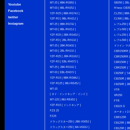
MT-25 [ 8BK-RG95J ]
GB350 [ 2BL
Youtube
MT-03 [ 8BL-RH25J ]
H'ness CB
Facebook
YZF-R25 [ 8BK-RG74J ]
CL250 [ 8BK
twitter
YZF-R3 [ 8BL-RH21J ]
CL500 [ 8BL
Instagram
MT-25 [ 8BK-RG74J ]
レブル250 [ 8
MT-03 [ 8BL-RH21J ]
レブル500 [ 8
YZF-R25 [ 2BK-RG43J ]
レブル250 [ 2
YZF-R3 [ 2BL-RH13J ]
レブル500 [ 2
MT-25 [ 2BK-RG43J ]
Ｖツイン マグナ 
MT-03 [ 2BL-RH13J ]
CBR250RR [
YZF-R25 [ JBK-RG10J ]
CBR250RR [
YZF-R3 [ EBL-RH07J ]
CBR250R [ '
MT-25 [ JBK-RG10J ]
CBR250R [ '
MT-03 [ EBL-RH07J ]
CB250F [ '1
YZF-R15 [ 8BK-RG86J ]
CB250R [ 8
YZF-R125 [ 8BJ-RE45J ]
CB250R [ 2
MT-15
VTR
[ タイ・インドネシア・インド ]
XR250
MT-125 [ 8BJ-RE45J ]
FTR
YZF-R15 [ インドネシア ]
CB223 S
FZS 25
ホーネット2.
FZ25
CBR125R
ドラッグスター250 [ JBK-VG05J ]
CB125R [ 8B
ドラッグスター250 [ BA-VG02J ]
CB125R [ 2B