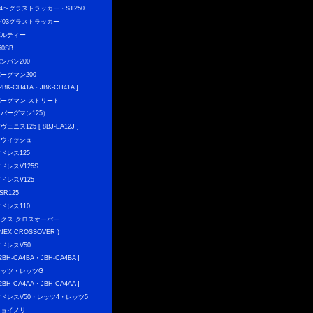
04〜グラストラッカー・ST250
〜'03グラストラッカー
ボルティー
50SB
ンバン200
ーグマン200
 2BK-CH41A・JBK-CH41A ]
バーグマン ストリート
（バーグマン125）
ヴェニス125 [ 8BJ-EA12J ]
スウィッシュ
ドレス125
ドレスV125S
ドレスV125
SR125
ドレス110
ネクス クロスオーバー
 NEX CROSSOVER )
ドレスV50
 2BH-CA4BA・JBH-CA4BA ]
レッツ・レッツG
 2BH-CA4AA・JBH-CA4AA ]
アドレスV50・レッツ4・レッツ5
チョイノリ