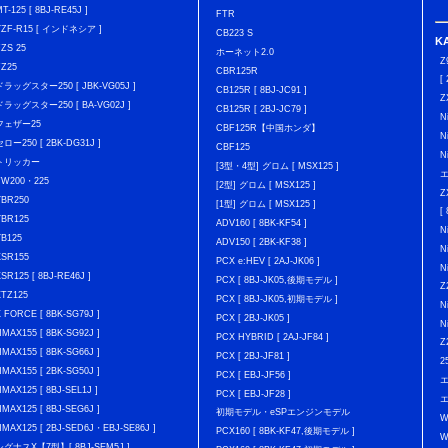
T-125 [ 8BJ-RE45J ]
FTR
YZF-R15 [ インドネシア ]
CB223 S
K
FZS 25
ホーネット2.0
Z
FZ25
CBR125R
[
ドラッグスター250 [ JBK-VG05J ]
CB125R [ 8BJ-JC91 ]
Z
ドラッグスター250 [ BA-VG02J ]
CB125R [ 2BJ-JC79 ]
N
フェザー25
CBF125R【中国ホンダ】
N
セロー250 [ 2BK-DG31J ]
CBF125
N
トリッカー
[3型・4型] グロム [ MSX125 ]
エ
TW200・225
[2型] グロム [ MSX125 ]
Z
YBR250
[1型] グロム [ MSX125 ]
[
YBR125
ADV160 [ 8BK-KF54 ]
N
YB125
ADV150 [ 2BK-KF38 ]
N
XSR155
PCX e:HEV [ 2AJ-JK06 ]
N
XSR125 [ 8BJ-RE46J ]
PCX [ 8BJ-JK05,後期モデル ]
Z
XTZ125
PCX [ 8BJ-JK05,初期モデル ]
N
X FORCE [ 8BK-SG79J ]
PCX [ 2BJ-JK05 ]
N
NMAX155 [ 8BK-SG92J ]
PCX HYBRID [ 2AJ-JF84 ]
Z
NMAX155 [ 8BK-SG66J ]
PCX [ 2BJ-JF81 ]
2
NMAX155 [ 2BK-SG50J ]
PCX [ EBJ-JF56 ]
NMAX125 [ 8BJ-SEL1J ]
PCX [ EBJ-JF28 ]
エ
NMAX125 [ 8BJ-SEG6J ]
初期モデル・eSPエンジンモデル
W
NMAX125 [ 2BJ-SED6J・EBJ-SE86J ]
PCX160 [ 8BK-KF47,後期モデル ]
W
シグナスX【7型】[ 8BJ-SEM5J ]