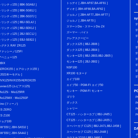
トゥデイ [ JBH-AF67,BA-AF61 ]
キ
トリシティ155 [ 8BK-SGA9J ]
ディオ [ JBH-AF68,BA-AF62 ]
トリシティ155 [ 8BK-SG81J ]
ジョルノ [ 2BH-AF77,JBH-AF77 ]
トリシティ155 [ 2BK-SG37J ]
s
ジョルノ [ JBH-AF70 ]
トリシティ125 [ 8BJ-SEL4J ]
S
スマートDio・スマートDio Z4
トリシティ125 [ 8BJ-SEK1J ]
S
ズーマー・バイト
トリシティ125 [ 2BJ-SEC1J ]
S
クレアスクーピー
トリシティ125 [ EBJ-SE82J ]
（
ダックス125 { 8BJ-JB06 }
シグナス RAY ZR125
S
ダックス125 { 8BJ-JB04 }
ファッシーノ125FI
S
モンキー125 { 8BJ-JB03,8BJ-JB05 }
アベニュー125
S
モンキー125 { 2BJ-JB02 }
QBIX
S
NSF100
AEROX155 ( エアロックス155 )
S
XR100 モタード
[ 2021年〜モデル ]
S
エイプ100
NVX125/NVX155/AEROX155
エイプ50・PGM-FI エイプ50
Luvias125 (ルビアス125)
P
モンキー・PGM-FI モンキー
Mio125i・Mio125RR
ゴリラ
P
Mio125MX・Mio125GP
ダックス
P
Fino (フィーノ)
シャリー
P
RS ZERO
CT125・ハンターカブ { 8BJ-JA65 }
P
RS Z100
CT125・ハンターカブ { 2BJ-JA55 }
ジョグ100
スーパーカブ C125 [ 8BJ-JA71,8BJ-JA58 ]
BW'S50 [ JBH-SA53J ]
D
スーパーカブ C125 [ 2BJ-JA48 ]
BW'S50 [ JBH-SA44J ]
デ
クロスカブ110 [ 8BJ-JA60 ]