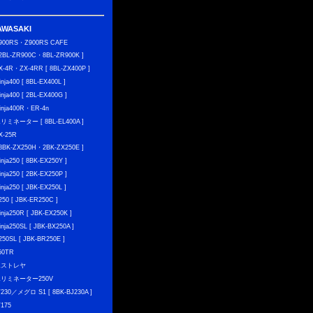
AWASAKI
900RS・Z900RS CAFE
 2BL-ZR900C・8BL-ZR900K ]
X-4R・ZX-4RR [ 8BL-ZX400P ]
inja400 [ 8BL-EX400L ]
inja400 [ 2BL-EX400G ]
inja400R・ER-4n
リミネーター [ 8BL-EL400A ]
X-25R
 8BK-ZX250H・2BK-ZX250E ]
inja250 [ 8BK-EX250Y ]
inja250 [ 2BK-EX250P ]
inja250 [ JBK-EX250L ]
250 [ JBK-ER250C ]
inja250R [ JBK-EX250K ]
inja250SL [ JBK-BX250A ]
250SL [ JBK-BR250E ]
50TR
エストレヤ
リミネーター250V
230／メグロ S1 [ 8BK-BJ230A ]
175