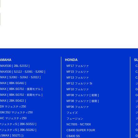
AMAHA
HONDA
S
TMAX530 [ 2BL-SJ15J ]
MF17 フォルツァ
C
TMAX530 [ SJ12J・SJ091・SJ092 ]
MF15 フォルツァ
C
TMAX [ SJ08J・SJ04J・SJ02J ]
MF13 フォルツァ
C
XMAX [ 8BK-SGA8J ]
MF12 フォルツァ Si
XMAX [ 8BK-SG70J・後期モデル ]
MF10 フォルツァ
G
XMAX [ 8BK-SG70J・前期モデル ]
MF08 フォルツァ [ 前期 ]
G
XMAX [ 2BK-SG42J ]
MF08 フォルツァ [ 後期 ]
ジ
4D9 マジェスティ250
ジ
MF06 フォルツァ
5GM,5SJ マジェスティ250
ジ
フェイズ
4HC マジェスティ250
ジ
フュージョン
マジェスティS [ 2BK-SG52J ]
ジ
NC700S・NC700X
マジェスティS [ JBK-SG28J ]
G
CB400 SUPER FOUR
（SMAX [ SG271 ]）
G
CB400 SS