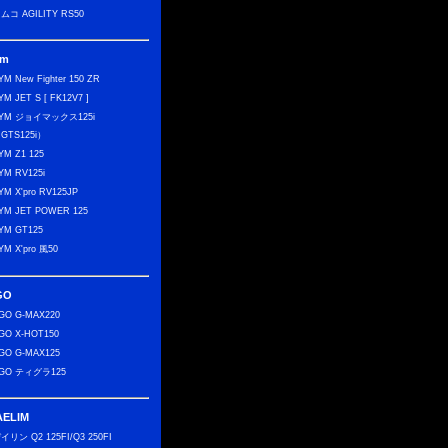
ムコ AGILITY RS50
ym
YM New Fighter 150 ZR
YM JET S [ FK12V7 ]
YM ジョイマックス125i
GTS125i）
YM Z1 125
YM RV125i
YM X'pro RV125JP
YM JET POWER 125
YM GT125
YM X'pro 風50
GO
GO G-MAX220
GO X-HOT150
GO G-MAX125
GO ティグラ125
AELIM
イリン Q2 125FI/Q3 250FI