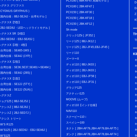
PCX160 [ 8BK-KF47,初期モデル ]
D
シグナス グリファス
PCX160 [ 2BK-KF47 ]
D
( CYGNUS GRYPHUS )
PCX150 [ 2BK-KF30 ]
Z
[ 国内仕様：8BJ-SEJ4J・台湾モデル ]
PCX150 [ JBK-KF18 ]
K
シグナスX【5型】
PCX150 [ JBK-KF12 ]
[ 2BJ-SED8J・LEDヘッドライトモデル ]
Sh mode
T
シグナスX SR【4型】
クリック125i [ JF352 ]
[ 2BJ-SED8J・EBJ-SEA5J ]
T
リード125 [ 8BJ-JK12 ]
シグナスX【3型・4型】
リード125 [ 2BJ-JF45,EBJ-JF45 ]
[ 台湾仕様：SE465-1MS ]
リード110
K
[ 国内仕様：SE44J (1YP) ]
ズーマーX
キ
シグナスX【2型】
ディオ110 [ 8BJ-JK03 ]
キ
[ 台湾仕様：SE36,SE37,SE461〜SE464 ]
ディオ110 [ 2BJ-JK03 ]
キ
[ 国内仕様：SE44J (28S) ]
ディオ110 [ EBJ-JF58 ]
キ
シグナスX【1型】
ディオ110 [ EBJ-JF31 ]
キ
[ 台湾仕様：SE12J (5TY) ]
グラジア125
キ
[ 国内仕様：SE12J (5UA) ]
アクティバ125
キ
シグナスZ
MOOVE (ムーブ)
キ
ジョグ125 [ 8BJ-SEJ5J ]
ディオ110【インド仕様】
キ
アクシスZ [ 8BJ-SEJ6J ]
NAVI110
キ
アクシスZ [ 2BJ-SED7J ]
スクーピー110ｉ
キ
アクシス トリート
スペイシー100
キ
BW'S R125
タクト [ 2BH-AF79,JBH-AF79,BA-AF75 ]
キ
BW’S125 [ 2BJ-SED9J・EBJ-SEA6J ]
ダンク [ 2BH-AF78,JBH-AF78,BA-AF74 ]
キ
BW'S125