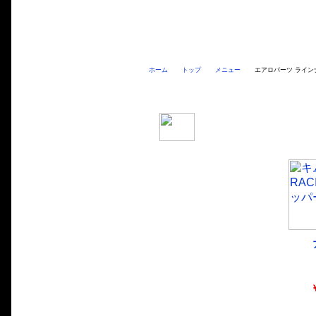
ホーム
トップ
メニュー
エアロパーツ ライン
キムコ RACING125Fi用
￥