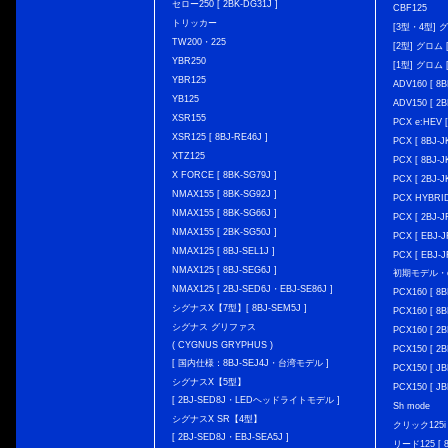
セロー250 [ 2BK-DG31J ]
CBF125
トリッカー
[3型・4型] グ
TW200・225
[2型] グロム [
YBR250
[1型] グロム [
YBR125
ADV160 [ 8B
YB125
ADV150 [ 2B
XSR155
PCX e:HEV [
XSR125 [ 8BJ-RE46J ]
PCX [ 8BJ
XTZ125
PCX [ 8BJ
X FORCE [ 8BK-SG79J ]
PCX [ 2BJ-J
NMAX155 [ 8BK-SG92J ]
PCX HYBRID 
NMAX155 [ 8BK-SG66J ]
PCX [ 2BJ-J
NMAX155 [ 2BK-SG50J ]
PCX [ EBJ-J
NMAX125 [ 8BJ-SEL1J ]
PCX [ EBJ-J
NMAX125 [ 8BJ-SEG6J ]
初期モデル・
NMAX125 [ 2BJ-SED6J・EBJ-SE86J ]
PCX160 [ 
シグナスX【7型】[ 8BJ-SEM5J ]
PCX160 [ 
シグナス グリファス
PCX160 [ 2B
( CYGNUS GRYPHUS )
PCX150 [ 2B
[ 国内仕様：8BJ-SEJ4J・台湾モデル ]
PCX150 [ JB
シグナスX【5型】
PCX150 [ JB
[ 2BJ-SED8J・LEDヘッドライトモデル ]
Sh mode
シグナスX SR【4型】
クリック125i [
[ 2BJ-SED8J・EBJ-SEA5J ]
リード125 [ 8