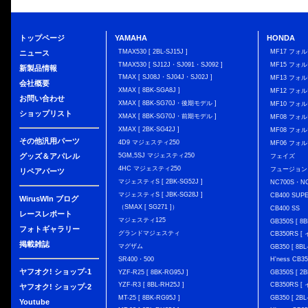
トップページ
YAMAHA
HONDA
TMAX530 [ 2BL-SJ15J ]
MF17 フォ
ニュース
TMAX530 [ SJ12J・SJ091・SJ092 ]
MF15 フォ
新製品情報
TMAX [ SJ08J・SJ04J・SJ02J ]
MF13 フォ
会社概要
XMAX [ 8BK-SGA8J ]
MF12 フォル
お問い合わせ
XMAX [ 8BK-SG70J・後期モデル ]
MF10 フォ
ショップリスト
XMAX [ 8BK-SG70J・前期モデル ]
MF08 フォル
XMAX [ 2BK-SG42J ]
MF08 フォル
その他汎用パーツ
4D9 マジェスティ250
MF06 フォ
グッズ＆アパレル
5GM,5SJ マジェスティ250
フェイズ
4HC マジェスティ250
フュージョン
リペアパーツ
マジェスティS [ 2BK-SG52J ]
NC700S・N
マジェスティS [ JBK-SG28J ]
CB400 SUP
WirusWIn ブログ
（SMAX [ SG271 ]）
CB400 SS
レースレポート
マジェスティ125
GB350S [ 8B
フォトギャラリー
グランドマジェスティ
CB350RS 
掲載雑誌
マグザム
GB350 [ 8BL
SR400・500
H'ness CB
ヤフオク! ショップ-1
YZF-R25 [ 8BK-RG95J ]
GB350S [ 2B
YZF-R3 [ 8BL-RH25J ]
CB350RS 
ヤフオク! ショップ-2
MT-25 [ 8BK-RG95J ]
GB350 [ 2BL
Youtube