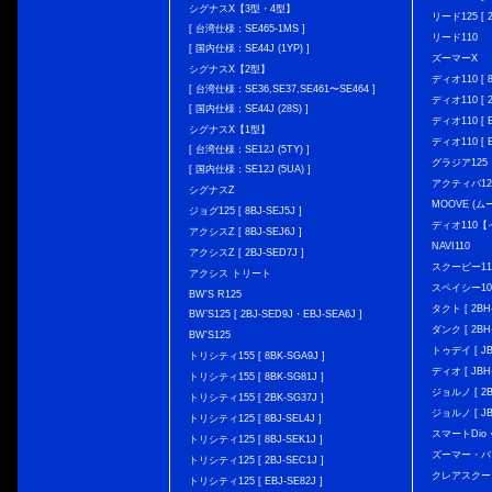
シグナスX【3型・4型】
リード125 [ 2
[ 台湾仕様：SE465-1MS ]
リード110
[ 国内仕様：SE44J (1YP) ]
ズーマーX
シグナスX【2型】
ディオ110 [ 8
[ 台湾仕様：SE36,SE37,SE461〜SE464 ]
ディオ110 [ 2
[ 国内仕様：SE44J (28S) ]
ディオ110 [ E
シグナスX【1型】
ディオ110 [ E
[ 台湾仕様：SE12J (5TY) ]
グラジア125
[ 国内仕様：SE12J (5UA) ]
アクティバ12
シグナスZ
MOOVE (ム
ジョグ125 [ 8BJ-SEJ5J ]
ディオ110
アクシスZ [ 8BJ-SEJ6J ]
NAVI110
アクシスZ [ 2BJ-SED7J ]
スクーピー11
アクシス トリート
スペイシー10
BW'S R125
タクト [ 2BH-
BW’S125 [ 2BJ-SED9J・EBJ-SEA6J ]
ダンク [ 2BH-
BW'S125
トゥデイ [ JBH
トリシティ155 [ 8BK-SGA9J ]
ディオ [ JBH-
トリシティ155 [ 8BK-SG81J ]
ジョルノ [ 2BH
トリシティ155 [ 2BK-SG37J ]
ジョルノ [ JB
トリシティ125 [ 8BJ-SEL4J ]
スマートDio・
トリシティ125 [ 8BJ-SEK1J ]
ズーマー・バ
トリシティ125 [ 2BJ-SEC1J ]
クレアスクー
トリシティ125 [ EBJ-SE82J ]