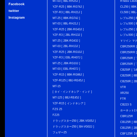
MT-03 [ 8BL-RH25J ]
H'ness CB
Facebook
YZF-R25 [ 8BK-RG74J ]
CL250 [ 8BK
twitter
YZF-R3 [ 8BL-RH21J ]
CL500 [ 8BL
Instagram
MT-25 [ 8BK-RG74J ]
レブル250 [ 8
MT-03 [ 8BL-RH21J ]
レブル500 [ 8
YZF-R25 [ 2BK-RG43J ]
レブル250 [ 2
YZF-R3 [ 2BL-RH13J ]
レブル500 [ 2
MT-25 [ 2BK-RG43J ]
Ｖツイン マグナ 
MT-03 [ 2BL-RH13J ]
CBR250RR [
YZF-R25 [ JBK-RG10J ]
CBR250RR [
YZF-R3 [ EBL-RH07J ]
CBR250R [ '
MT-25 [ JBK-RG10J ]
CBR250R [ '
MT-03 [ EBL-RH07J ]
CB250F [ '1
YZF-R15 [ 8BK-RG86J ]
CB250R [ 8
YZF-R125 [ 8BJ-RE45J ]
CB250R [ 2
MT-15
VTR
[ タイ・インドネシア・インド ]
XR250
MT-125 [ 8BJ-RE45J ]
FTR
YZF-R15 [ インドネシア ]
CB223 S
FZS 25
ホーネット2.
FZ25
CBR125R
ドラッグスター250 [ JBK-VG05J ]
CB125R [ 8B
ドラッグスター250 [ BA-VG02J ]
CB125R [ 2B
フェザー25
CBF125R