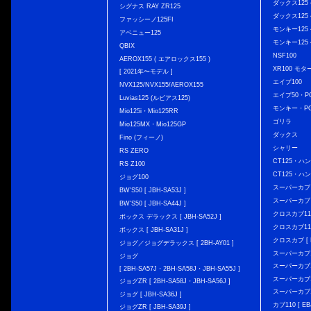
ダックス125 { 
シグナス RAY ZR125
ダックス125 { 
ファッシーノ125FI
モンキー125 { 
アベニュー125
モンキー125 { 
QBIX
NSF100
AEROX155 ( エアロックス155 )
XR100 モタ
[ 2021年〜モデル ]
エイプ100
NVX125/NVX155/AEROX155
エイプ50・PG
Luvias125 (ルビアス125)
モンキー・PG
Mio125i・Mio125RR
ゴリラ
Mio125MX・Mio125GP
ダックス
Fino (フィーノ)
シャリー
RS ZERO
CT125・ハンタ
RS Z100
CT125・ハンタ
ジョグ100
スーパーカブ C12
BW'S50 [ JBH-SA53J ]
スーパーカブ C1
BW'S50 [ JBH-SA44J ]
クロスカブ110 
ボックス デラックス [ JBH-SA52J ]
クロスカブ110 
ボックス [ JBH-SA31J ]
クロスカブ [ E
ジョグ／ジョグデラックス [ 2BH-AY01 ]
スーパーカブ110
ジョグ
スーパーカブ110
[ 2BH-SA57J・2BH-SA58J・JBH-SA55J ]
スーパーカブ110
ジョグZR [ 2BH-SA58J・JBH-SA56J ]
スーパーカブ110
ジョグ [ JBH-SA36J ]
カブ110 [ EBJ
ジョグZR [ JBH-SA39J ]