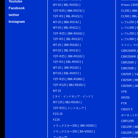
Youtube
MT-03 [ 8BL-RH25J ]
H'ness CB
Facebook
YZF-R25 [ 8BK-RG74J ]
CL250 [ 8BK
twitter
YZF-R3 [ 8BL-RH21J ]
CL500 [ 8BL
Instagram
MT-25 [ 8BK-RG74J ]
レブル250 [ 8
MT-03 [ 8BL-RH21J ]
レブル500 [ 8
YZF-R25 [ 2BK-RG43J ]
レブル250 [ 2
YZF-R3 [ 2BL-RH13J ]
レブル500 [ 2
MT-25 [ 2BK-RG43J ]
Ｖツイン マグナ 
MT-03 [ 2BL-RH13J ]
CBR250RR [
YZF-R25 [ JBK-RG10J ]
CBR250RR [
YZF-R3 [ EBL-RH07J ]
CBR250R [ '
MT-25 [ JBK-RG10J ]
CBR250R [ '
MT-03 [ EBL-RH07J ]
CB250F [ '1
YZF-R15 [ 8BK-RG86J ]
CB250R [ 8
YZF-R125 [ 8BJ-RE45J ]
CB250R [ 2
MT-15
VTR
[ タイ・インドネシア・インド ]
XR250
MT-125 [ 8BJ-RE45J ]
FTR
YZF-R15 [ インドネシア ]
CB223 S
FZS 25
ホーネット2.
FZ25
CBR125R
ドラッグスター250 [ JBK-VG05J ]
CB125R [ 8B
ドラッグスター250 [ BA-VG02J ]
CB125R [ 2B
フェザー25