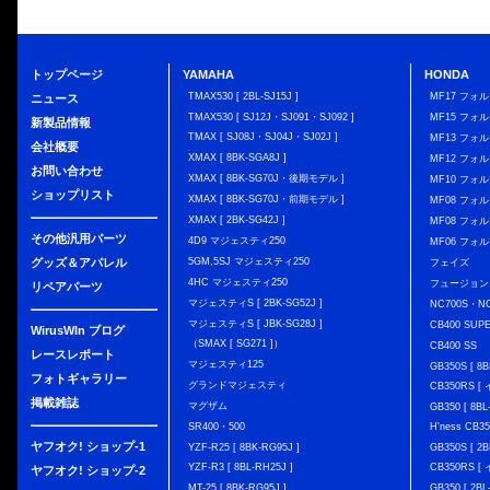
トップページ
YAMAHA
HONDA
TMAX530 [ 2BL-SJ15J ]
MF17 フォ
ニュース
TMAX530 [ SJ12J・SJ091・SJ092 ]
MF15 フォ
新製品情報
TMAX [ SJ08J・SJ04J・SJ02J ]
MF13 フォ
会社概要
XMAX [ 8BK-SGA8J ]
MF12 フォル
お問い合わせ
XMAX [ 8BK-SG70J・後期モデル ]
MF10 フォ
ショップリスト
XMAX [ 8BK-SG70J・前期モデル ]
MF08 フォル
XMAX [ 2BK-SG42J ]
MF08 フォル
その他汎用パーツ
4D9 マジェスティ250
MF06 フォ
グッズ＆アパレル
5GM,5SJ マジェスティ250
フェイズ
4HC マジェスティ250
フュージョン
リペアパーツ
マジェスティS [ 2BK-SG52J ]
NC700S・N
マジェスティS [ JBK-SG28J ]
CB400 SUP
WirusWIn ブログ
（SMAX [ SG271 ]）
CB400 SS
レースレポート
マジェスティ125
GB350S [ 8B
フォトギャラリー
グランドマジェスティ
CB350RS 
掲載雑誌
マグザム
GB350 [ 8BL
SR400・500
H'ness CB
ヤフオク! ショップ-1
YZF-R25 [ 8BK-RG95J ]
GB350S [ 2B
YZF-R3 [ 8BL-RH25J ]
CB350RS 
ヤフオク! ショップ-2
MT-25 [ 8BK-RG95J ]
GB350 [ 2BL