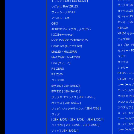
トリシティ125 [ EBJ-SE82J ]
ダックス125 { 
シグナス RAY ZR125
ダックス125 { 
ファッシーノ125FI
モンキー125 { 
アベニュー125
モンキー125 { 
QBIX
NSF100
AEROX155 ( エアロックス155 )
XR100 モタ
[ 2021年〜モデル ]
エイプ100
NVX125/NVX155/AEROX155
エイプ50・PG
Luvias125 (ルビアス125)
モンキー・PG
Mio125i・Mio125RR
ゴリラ
Mio125MX・Mio125GP
ダックス
Fino (フィーノ)
シャリー
RS ZERO
CT125・ハンタ
RS Z100
CT125・ハンタ
ジョグ100
スーパーカブ C12
BW'S50 [ JBH-SA53J ]
スーパーカブ C1
BW'S50 [ JBH-SA44J ]
クロスカブ110 
ボックス デラックス [ JBH-SA52J ]
クロスカブ110 
ボックス [ JBH-SA31J ]
クロスカブ [ E
ジョグ／ジョグデラックス [ 2BH-AY01 ]
スーパーカブ110
ジョグ
スーパーカブ110
[ 2BH-SA57J・2BH-SA58J・JBH-SA55J ]
スーパーカブ110
ジョグZR [ 2BH-SA58J・JBH-SA56J ]
スーパーカブ110
ジョグ [ JBH-SA36J ]