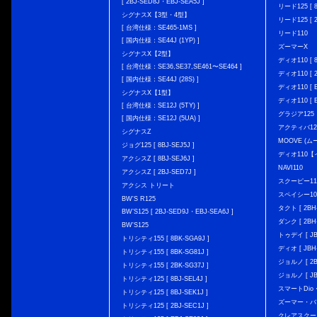
[ 2BJ-SED8J・EBJ-SEA5J ]
リード125 [ 8
シグナスX【3型・4型】
リード125 [ 2
[ 台湾仕様：SE465-1MS ]
リード110
[ 国内仕様：SE44J (1YP) ]
ズーマーX
シグナスX【2型】
ディオ110 [ 8
[ 台湾仕様：SE36,SE37,SE461〜SE464 ]
ディオ110 [ 2
[ 国内仕様：SE44J (28S) ]
ディオ110 [ E
シグナスX【1型】
ディオ110 [ E
[ 台湾仕様：SE12J (5TY) ]
グラジア125
[ 国内仕様：SE12J (5UA) ]
アクティバ12
シグナスZ
MOOVE (ム
ジョグ125 [ 8BJ-SEJ5J ]
ディオ110
アクシスZ [ 8BJ-SEJ6J ]
NAVI110
アクシスZ [ 2BJ-SED7J ]
スクーピー11
アクシス トリート
スペイシー10
BW'S R125
タクト [ 2BH-
BW’S125 [ 2BJ-SED9J・EBJ-SEA6J ]
ダンク [ 2BH-
BW'S125
トゥデイ [ JBH
トリシティ155 [ 8BK-SGA9J ]
ディオ [ JBH-
トリシティ155 [ 8BK-SG81J ]
ジョルノ [ 2BH
トリシティ155 [ 2BK-SG37J ]
ジョルノ [ JB
トリシティ125 [ 8BJ-SEL4J ]
スマートDio・
トリシティ125 [ 8BJ-SEK1J ]
ズーマー・バ
トリシティ125 [ 2BJ-SEC1J ]
クレアスクー