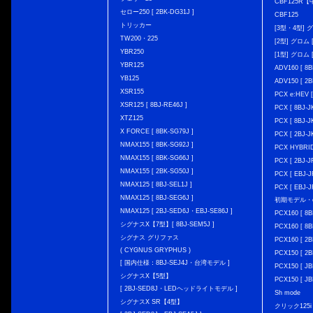
CBF125R
セロー250 [ 2BK-DG31J ]
CBF125
トリッカー
[3型・4型] グ
TW200・225
[2型] グロム [
YBR250
[1型] グロム [
YBR125
ADV160 [ 8B
YB125
ADV150 [ 2B
XSR155
PCX e:HEV [
XSR125 [ 8BJ-RE46J ]
PCX [ 8BJ
XTZ125
PCX [ 8BJ
X FORCE [ 8BK-SG79J ]
PCX [ 2BJ-J
NMAX155 [ 8BK-SG92J ]
PCX HYBRID 
NMAX155 [ 8BK-SG66J ]
PCX [ 2BJ-J
NMAX155 [ 2BK-SG50J ]
PCX [ EBJ-J
NMAX125 [ 8BJ-SEL1J ]
PCX [ EBJ-J
NMAX125 [ 8BJ-SEG6J ]
初期モデル・
NMAX125 [ 2BJ-SED6J・EBJ-SE86J ]
PCX160 [ 
シグナスX【7型】[ 8BJ-SEM5J ]
PCX160 [ 
シグナス グリファス
PCX160 [ 2B
( CYGNUS GRYPHUS )
PCX150 [ 2B
[ 国内仕様：8BJ-SEJ4J・台湾モデル ]
PCX150 [ JB
シグナスX【5型】
PCX150 [ JB
[ 2BJ-SED8J・LEDヘッドライトモデル ]
Sh mode
シグナスX SR【4型】
クリック125i [