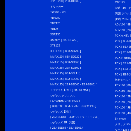
セロー250 [ 2BK-DG31J ]
CBF125
トリッカー
[3型・4型] グ
TW200・225
[2型] グロム [
YBR250
[1型] グロム [
YBR125
ADV160 [ 8B
YB125
ADV150 [ 2B
XSR155
PCX e:HEV [
XSR125 [ 8BJ-RE46J ]
PCX [ 8BJ
XTZ125
PCX [ 8BJ
X FORCE [ 8BK-SG79J ]
PCX [ 2BJ-J
NMAX155 [ 8BK-SG92J ]
PCX HYBRID 
NMAX155 [ 8BK-SG66J ]
PCX [ 2BJ-J
NMAX155 [ 2BK-SG50J ]
PCX [ EBJ-J
NMAX125 [ 8BJ-SEL1J ]
PCX [ EBJ-J
NMAX125 [ 8BJ-SEG6J ]
初期モデル・
NMAX125 [ 2BJ-SED6J・EBJ-SE86J ]
PCX160 [ 
シグナスX【7型】[ 8BJ-SEM5J ]
PCX160 [ 
シグナス グリファス
PCX160 [ 2B
( CYGNUS GRYPHUS )
PCX150 [ 2B
[ 国内仕様：8BJ-SEJ4J・台湾モデル ]
PCX150 [ JB
シグナスX【5型】
PCX150 [ JB
[ 2BJ-SED8J・LEDヘッドライトモデル ]
Sh mode
シグナスX SR【4型】
クリック125i [
[ 2BJ-SED8J・EBJ-SEA5J ]
リード125 [ 8