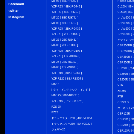
MT-03 [ 8BL-RH25J ]
H'ness CB
Facebook
YZF-R25 [ 8BK-RG74J ]
CL250 [ 8BK
twitter
YZF-R3 [ 8BL-RH21J ]
CL500 [ 8BL
Instagram
MT-25 [ 8BK-RG74J ]
レブル250 [ 8
MT-03 [ 8BL-RH21J ]
レブル500 [ 8
YZF-R25 [ 2BK-RG43J ]
レブル250 [ 2
YZF-R3 [ 2BL-RH13J ]
レブル500 [ 2
MT-25 [ 2BK-RG43J ]
Ｖツイン マグナ 
MT-03 [ 2BL-RH13J ]
CBR250RR [
YZF-R25 [ JBK-RG10J ]
CBR250RR [
YZF-R3 [ EBL-RH07J ]
CBR250R [ '
MT-25 [ JBK-RG10J ]
CBR250R [ '
MT-03 [ EBL-RH07J ]
CB250F [ '1
YZF-R15 [ 8BK-RG86J ]
CB250R [ 8
YZF-R125 [ 8BJ-RE45J ]
CB250R [ 2
MT-15
VTR
[ タイ・インドネシア・インド ]
XR250
MT-125 [ 8BJ-RE45J ]
FTR
YZF-R15 [ インドネシア ]
CB223 S
FZS 25
ホーネット2.
FZ25
CBR125R
ドラッグスター250 [ JBK-VG05J ]
CB125R [ 8B
ドラッグスター250 [ BA-VG02J ]
CB125R [ 2B
フェザー25
CBF125R