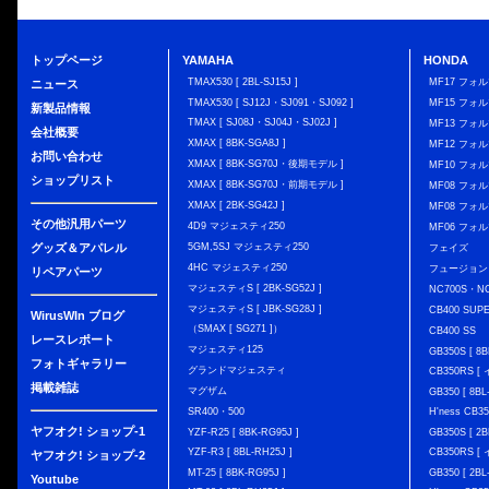
トップページ
YAMAHA
HONDA
TMAX530 [ 2BL-SJ15J ]
MF17 フォ
ニュース
TMAX530 [ SJ12J・SJ091・SJ092 ]
MF15 フォ
新製品情報
TMAX [ SJ08J・SJ04J・SJ02J ]
MF13 フォ
会社概要
XMAX [ 8BK-SGA8J ]
MF12 フォル
お問い合わせ
XMAX [ 8BK-SG70J・後期モデル ]
MF10 フォ
ショップリスト
XMAX [ 8BK-SG70J・前期モデル ]
MF08 フォル
XMAX [ 2BK-SG42J ]
MF08 フォル
その他汎用パーツ
4D9 マジェスティ250
MF06 フォ
グッズ＆アパレル
5GM,5SJ マジェスティ250
フェイズ
4HC マジェスティ250
フュージョン
リペアパーツ
マジェスティS [ 2BK-SG52J ]
NC700S・N
マジェスティS [ JBK-SG28J ]
CB400 SUP
WirusWIn ブログ
（SMAX [ SG271 ]）
CB400 SS
レースレポート
マジェスティ125
GB350S [ 8B
フォトギャラリー
グランドマジェスティ
CB350RS 
掲載雑誌
マグザム
GB350 [ 8BL
SR400・500
H'ness CB
ヤフオク! ショップ-1
YZF-R25 [ 8BK-RG95J ]
GB350S [ 2B
YZF-R3 [ 8BL-RH25J ]
CB350RS 
ヤフオク! ショップ-2
MT-25 [ 8BK-RG95J ]
GB350 [ 2BL
Youtube