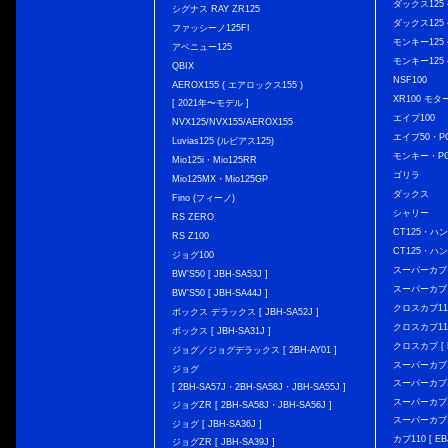
ダックス125 { 
シグナス RAY ZR125
ダックス125 { 
ファッシーノ125FI
モンキー125 { 
アベニュー125
モンキー125 { 
QBIX
NSF100
AEROX155 ( エアロックス155 )
XR100 モタ
[ 2021年〜モデル ]
エイプ100
NVX125/NVX155/AEROX155
エイプ50・PG
Luvias125 (ルビアス125)
モンキー・PG
Mio125i・Mio125RR
ゴリラ
Mio125MX・Mio125GP
ダックス
Fino (フィーノ)
シャリー
RS ZERO
CT125・ハンタ
RS Z100
CT125・ハンタ
ジョグ100
スーパーカブ C12
BW'S50 [ JBH-SA53J ]
スーパーカブ C1
BW'S50 [ JBH-SA44J ]
クロスカブ110 
ボックス デラックス [ JBH-SA52J ]
クロスカブ110 
ボックス [ JBH-SA31J ]
クロスカブ [ E
ジョグ／ジョグデラックス [ 2BH-AY01 ]
スーパーカブ110
ジョグ
スーパーカブ110
[ 2BH-SA57J・2BH-SA58J・JBH-SA55J ]
スーパーカブ110
ジョグZR [ 2BH-SA58J・JBH-SA56J ]
スーパーカブ110
ジョグ [ JBH-SA36J ]
カブ110 [ EBJ
ジョグZR [ JBH-SA39J ]