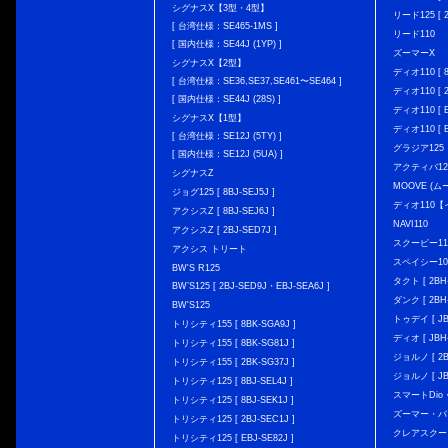
シグナスX【3型・4型】
リード125 [ 2
[ 台湾仕様：SE465-1MS ]
リード110
[ 国内仕様：SE44J (1YP) ]
ズーマーX
シグナスX【2型】
ディオ110 [ 8
[ 台湾仕様：SE36,SE37,SE461〜SE464 ]
ディオ110 [ 2
[ 国内仕様：SE44J (28S) ]
ディオ110 [ E
シグナスX【1型】
ディオ110 [ E
[ 台湾仕様：SE12J (5TY) ]
グラジア125
[ 国内仕様：SE12J (5UA) ]
アクティバ12
シグナスZ
MOOVE (ム
ジョグ125 [ 8BJ-SEJ5J ]
ディオ110
アクシスZ [ 8BJ-SEJ6J ]
NAVI110
アクシスZ [ 2BJ-SED7J ]
スクーピー11
アクシス トリート
スペイシー10
BW'S R125
タクト [ 2BH-
BW’S125 [ 2BJ-SED9J・EBJ-SEA6J ]
ダンク [ 2BH-
BW'S125
トゥデイ [ JBH
トリシティ155 [ 8BK-SGA9J ]
ディオ [ JBH-
トリシティ155 [ 8BK-SG81J ]
ジョルノ [ 2BH
トリシティ155 [ 2BK-SG37J ]
ジョルノ [ JB
トリシティ125 [ 8BJ-SEL4J ]
スマートDio・
トリシティ125 [ 8BJ-SEK1J ]
ズーマー・バ
トリシティ125 [ 2BJ-SEC1J ]
クレアスクー
トリシティ125 [ EBJ-SE82J ]