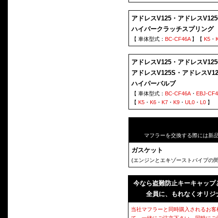
アドレスV125・アドレスV12
ハイパークラッチスプリング
【 車体型式：
BC-CF46A
】【
K5
・
アドレスV125・アドレスV125
アドレスV125S・アドレスV1
ハイパーバルブ
【 車体型式：
BC-CF46A
・
EBJ-CF
【
K5
・
K6
・
K7
・
K9
・
UL0
・
L0
】
マフラーを交換する際には新
ガスケット
(エンジンとエキゾーストパイプの間
今なら盗難防止キーキャップ
全員に、もれなくオリジ
当社マフラーと同時購入されるお客