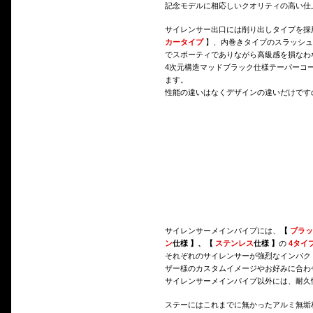
記念モデルに相応しいクオリティの高い仕
サイレンサー出口には削り出しタイプを採
カータイプ
】、内巻きタイプのスラッシ
でスポーティでありながら高級感を損なわ
4次元構造マッドブラック仕様テーパーコ
ます。
性能の違いはなくデザインの違いだけです
サイレンサーメインパイプには、
【
ブラッ
ン
仕様 】、【
ステンレス
仕様 】
の
4タイ
それぞれのサイレンサーが強烈なインパク
ザー様のカスタムイメージやお好みに合わ
サイレンサーメインパイプ以外には、耐久
ステーにはこれまでに無かったアルミ無垢