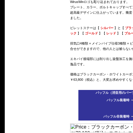
WirusWinロゴも彫り込まれております。
プレート、カラー、ボルトキャップすべて
超高級デザインに仕上がっています。幾度
ました。
ビレットステーは【
シルバー
】と【
ブラ
ック
】【
ゴールド
】【
レッド
】【
ブル
排気口4種類 × メインパイプ仕様3種類 × 
合せができますので、他の人とは被らない
エキパイ後端部には削り出し旋盤加工を施
逸品です。
価格はブラックカーボン・ホワイトカーボン
￥63,800（税込）と、大変お求めやすく
バッフル（消音用のパーツ
バッフル装着時
バッフル非装着時