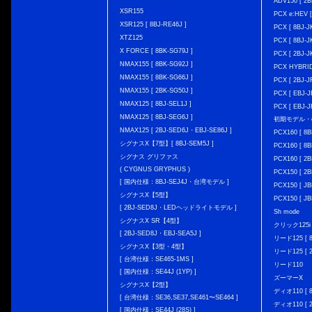
ADV150 [ 2B
XSR155
PCX e:HEV [
XSR125 [ 8BJ-RE46J ]
PCX [ 8BJ
XTZ125
PCX [ 8BJ
X FORCE [ 8BK-SG79J ]
PCX [ 2BJ-J
NMAX155 [ 8BK-SG92J ]
PCX HYBRID 
NMAX155 [ 8BK-SG66J ]
PCX [ 2BJ-J
NMAX155 [ 2BK-SG50J ]
PCX [ EBJ-J
NMAX125 [ 8BJ-SEL1J ]
PCX [ EBJ-J
NMAX125 [ 8BJ-SEG6J ]
初期モデル・
NMAX125 [ 2BJ-SED6J・EBJ-SE86J ]
PCX160 [ 
シグナスX【7型】[ 8BJ-SEM5J ]
PCX160 [ 
シグナス グリファス
PCX160 [ 2B
( CYGNUS GRYPHUS )
PCX150 [ 2B
[ 国内仕様：8BJ-SEJ4J・台湾モデル ]
PCX150 [ JB
シグナスX【5型】
PCX150 [ JB
[ 2BJ-SED8J・LEDヘッドライトモデル ]
Sh mode
シグナスX SR【4型】
クリック125i [
[ 2BJ-SED8J・EBJ-SEA5J ]
リード125 [ 8
シグナスX【3型・4型】
リード125 [ 2
[ 台湾仕様：SE465-1MS ]
リード110
[ 国内仕様：SE44J (1YP) ]
ズーマーX
シグナスX【2型】
ディオ110 [ 8
[ 台湾仕様：SE36,SE37,SE461〜SE464 ]
ディオ110 [ 2
[ 国内仕様：SE44J (28S) ]