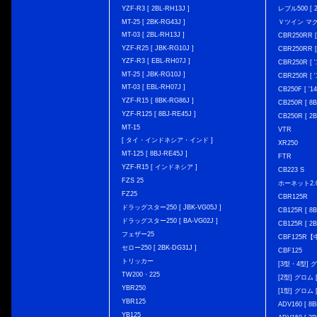
YZF-R3 [ 2BL-RH13J ]
レブル500 [ 2
MT-25 [ 2BK-RG43J ]
Ｖツイン マグナ 
MT-03 [ 2BL-RH13J ]
CBR250RR [
YZF-R25 [ JBK-RG10J ]
CBR250RR [
YZF-R3 [ EBL-RH07J ]
CBR250R [ '
MT-25 [ JBK-RG10J ]
CBR250R [ '
MT-03 [ EBL-RH07J ]
CB250F [ '1
YZF-R15 [ 8BK-RG86J ]
CB250R [ 8
YZF-R125 [ 8BJ-RE45J ]
CB250R [ 2
MT-15
VTR
[ タイ・インドネシア・インド ]
XR250
MT-125 [ 8BJ-RE45J ]
FTR
YZF-R15 [ インドネシア ]
CB223 S
FZS 25
ホーネット2.
FZ25
CBR125R
ドラッグスター250 [ JBK-VG05J ]
CB125R [ 8B
ドラッグスター250 [ BA-VG02J ]
CB125R [ 2B
フェザー25
CBF125R
セロー250 [ 2BK-DG31J ]
CBF125
トリッカー
[3型・4型] グ
TW200・225
[2型] グロム [
YBR250
[1型] グロム [
YBR125
ADV160 [ 8B
YB125