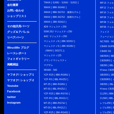
TMAX [ SJ08J・SJ04J・SJ02J ]
MF13 フォ
会社概要
XMAX [ 8BK-SGA8J ]
MF12 フォル
お問い合わせ
XMAX [ 8BK-SG70J・後期モデル ]
MF10 フォ
ショップリスト
XMAX [ 8BK-SG70J・前期モデル ]
MF08 フォル
XMAX [ 2BK-SG42J ]
MF08 フォル
その他汎用パーツ
4D9 マジェスティ250
MF06 フォ
グッズ＆アパレル
5GM,5SJ マジェスティ250
フェイズ
4HC マジェスティ250
フュージョン
リペアパーツ
マジェスティS [ 2BK-SG52J ]
NC700S・N
マジェスティS [ JBK-SG28J ]
CB400 SUP
WirusWIn ブログ
（SMAX [ SG271 ]）
CB400 SS
レースレポート
マジェスティ125
GB350S [ 8B
フォトギャラリー
グランドマジェスティ
CB350RS 
掲載雑誌
マグザム
GB350 [ 8BL
SR400・500
H'ness CB
ヤフオク! ショップ-1
YZF-R25 [ 8BK-RG95J ]
GB350S [ 2B
YZF-R3 [ 8BL-RH25J ]
CB350RS 
ヤフオク! ショップ-2
MT-25 [ 8BK-RG95J ]
GB350 [ 2BL
Youtube
MT-03 [ 8BL-RH25J ]
H'ness CB
Facebook
YZF-R25 [ 8BK-RG74J ]
CL250 [ 8BK
twitter
YZF-R3 [ 8BL-RH21J ]
CL500 [ 8BL
Instagram
MT-25 [ 8BK-RG74J ]
レブル250 [ 8
MT-03 [ 8BL-RH21J ]
レブル500 [ 8
YZF-R25 [ 2BK-RG43J ]
レブル250 [ 2