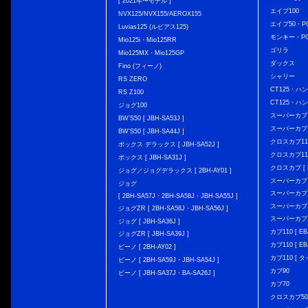
[ 2021年〜モデル ]
エイプ100
NVX125/NVX155/AEROX155
エイプ50・PG
Luvias125 (ルビアス125)
モンキー・PG
Mio125i・Mio125RR
ゴリラ
Mio125MX・Mio125GP
ダックス
Fino (フィーノ)
シャリー
RS ZERO
CT125・ハンタ
RS Z100
CT125・ハンタ
ジョグ100
スーパーカブ C12
BW'S50 [ JBH-SA53J ]
スーパーカブ C1
BW'S50 [ JBH-SA44J ]
クロスカブ110 
ボックス デラックス [ JBH-SA52J ]
クロスカブ110 
ボックス [ JBH-SA31J ]
クロスカブ [ E
ジョグ／ジョグデラックス [ 2BH-AY01 ]
スーパーカブ110
ジョグ
スーパーカブ110
[ 2BH-SA57J・2BH-SA58J・JBH-SA55J ]
スーパーカブ110
ジョグZR [ 2BH-SA58J・JBH-SA56J ]
スーパーカブ110
ジョグ [ JBH-SA36J ]
カブ110 [ EBJ
ジョグZR [ JBH-SA39J ]
カブ110 [ EBJ
ビーノ [ 2BH-AY02 ]
カブ110 [ タ
ビーノ [ 2BH-SA59J・JBH-SA54J ]
カブ90
ビーノ [ JBH-SA37J・BA-SA26J ]
カブ70
クロスカブ50 [