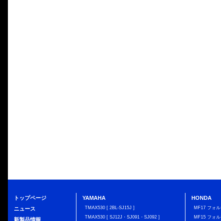
トップページ
YAMAHA
HONDA
TMAX530 [ 2BL-SJ15J ]
MF17 フォ
ニュース
TMAX530 [ SJ12J・SJ091・SJ092 ]
MF15 フォ
新製品情報