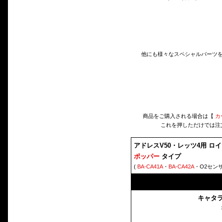
他にも様々なスペシャルパーツ
商品をご購入される場合は【
カ
これを押しただけでは注
アドレスV50・レッツ4用 ロ
ポッパー
タイプ
(
BA-CA41A
・
BA-CA42A
・O2セン
キャタ