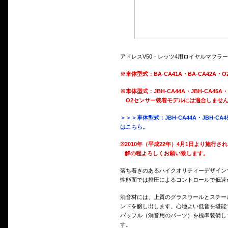
アドレスV50・レッツ4用ロイヤルマフラ
※車体型式：BA-CA41A・BA-CA42
※車体型式：JBH-CA44A・JBH-CA45A・J
O2センサー装着モデルには適合しません
＞＞＞車体型式：JBH-CA44A・JBH-CA4
はこちら。
※
2010年（平成22年）4月1日より施
解の程よろしくお願い致します。
落ち着きのあるハイクオリティーデザイン
性能面では排圧によるコントロールで低速
消音材には、上質のグラスウールとスチー
ンドを醸し出します。心地よい低音を堪能
バッフル（消音用のパーツ）を標準装備し
す。