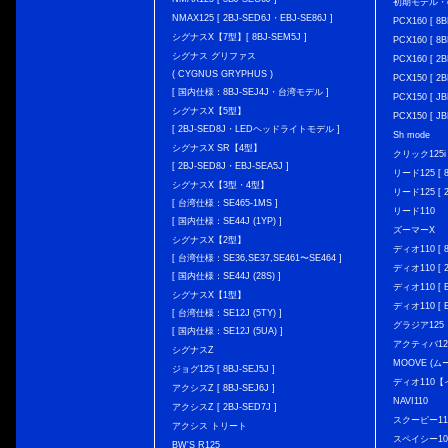
初期モデル・
NMAX125 [ 2BJ-SED6J・EBJ-SE86J ]
PCX160 [ 
シグナスX【7型】[ 8BJ-SEM5J ]
PCX160 [ 
シグナス グリファス
PCX160 [ 2B
( CYGNUS GRYPHUS )
PCX150 [ 2B
[ 国内仕様：8BJ-SEJ4J・台湾モデル ]
PCX150 [ JB
シグナスX【5型】
PCX150 [ JB
[ 2BJ-SED8J・LEDヘッドライトモデル ]
Sh mode
シグナスX SR【4型】
クリック125i [
[ 2BJ-SED8J・EBJ-SEA5J ]
リード125 [ 8
シグナスX【3型・4型】
リード125 [ 2
[ 台湾仕様：SE465-1MS ]
リード110
[ 国内仕様：SE44J (1YP) ]
ズーマーX
シグナスX【2型】
ディオ110 [ 8
[ 台湾仕様：SE36,SE37,SE461〜SE464 ]
ディオ110 [ 2
[ 国内仕様：SE44J (28S) ]
ディオ110 [ E
シグナスX【1型】
ディオ110 [ E
[ 台湾仕様：SE12J (5TY) ]
グラジア125
[ 国内仕様：SE12J (5UA) ]
アクティバ12
シグナスZ
MOOVE (ム
ジョグ125 [ 8BJ-SEJ5J ]
ディオ110
アクシスZ [ 8BJ-SEJ6J ]
NAVI110
アクシスZ [ 2BJ-SED7J ]
スクーピー11
アクシス トリート
スペイシー10
BW'S R125