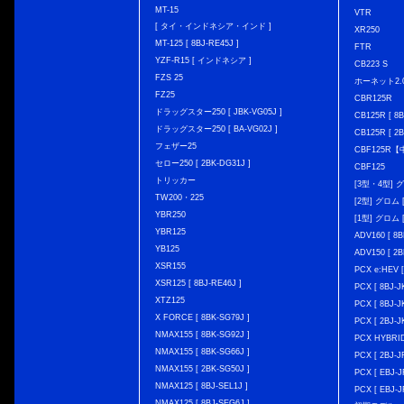
MT-15
VTR
[ タイ・インドネシア・インド ]
XR250
MT-125 [ 8BJ-RE45J ]
FTR
YZF-R15 [ インドネシア ]
CB223 S
FZS 25
ホーネット2.
FZ25
CBR125R
ドラッグスター250 [ JBK-VG05J ]
CB125R [ 8B
ドラッグスター250 [ BA-VG02J ]
CB125R [ 2B
フェザー25
CBF125R
セロー250 [ 2BK-DG31J ]
CBF125
トリッカー
[3型・4型] グ
TW200・225
[2型] グロム [
YBR250
[1型] グロム [
YBR125
ADV160 [ 8B
YB125
ADV150 [ 2B
XSR155
PCX e:HEV [
XSR125 [ 8BJ-RE46J ]
PCX [ 8BJ
XTZ125
PCX [ 8BJ
X FORCE [ 8BK-SG79J ]
PCX [ 2BJ-J
NMAX155 [ 8BK-SG92J ]
PCX HYBRID 
NMAX155 [ 8BK-SG66J ]
PCX [ 2BJ-J
NMAX155 [ 2BK-SG50J ]
PCX [ EBJ-J
NMAX125 [ 8BJ-SEL1J ]
PCX [ EBJ-J
NMAX125 [ 8BJ-SEG6J ]