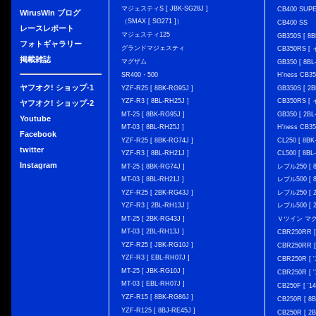
マジェスティS [ JBK-SG28J ]
CB400 SUP
WirusWIn ブログ
（SMAX [ SG271 ]）
CB400 SS
レースレポート
マジェスティ125
GB350S [ 8B
フォトギャラリー
グランドマジェスティ
CB350RS 
掲載雑誌
マグザム
GB350 [ 8BL
SR400・500
H'ness CB
ヤフオク! ショップ-1
YZF-R25 [ 8BK-RG95J ]
GB350S [ 2B
YZF-R3 [ 8BL-RH25J ]
CB350RS 
ヤフオク! ショップ-2
MT-25 [ 8BK-RG95J ]
GB350 [ 2BL
Youtube
MT-03 [ 8BL-RH25J ]
H'ness CB
Facebook
YZF-R25 [ 8BK-RG74J ]
CL250 [ 8BK
twitter
YZF-R3 [ 8BL-RH21J ]
CL500 [ 8BL
Instagram
MT-25 [ 8BK-RG74J ]
レブル250 [ 8
MT-03 [ 8BL-RH21J ]
レブル500 [ 8
YZF-R25 [ 2BK-RG43J ]
レブル250 [ 2
YZF-R3 [ 2BL-RH13J ]
レブル500 [ 2
MT-25 [ 2BK-RG43J ]
Ｖツイン マグナ 
MT-03 [ 2BL-RH13J ]
CBR250RR [
YZF-R25 [ JBK-RG10J ]
CBR250RR [
YZF-R3 [ EBL-RH07J ]
CBR250R [ '
MT-25 [ JBK-RG10J ]
CBR250R [ '
MT-03 [ EBL-RH07J ]
CB250F [ '1
YZF-R15 [ 8BK-RG86J ]
CB250R [ 8
YZF-R125 [ 8BJ-RE45J ]
CB250R [ 2