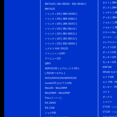
タクト [ 2BH-
BW’S125 [ 2BJ-SED9J・EBJ-SEA6J ]
ダンク [ 2BH-
BW'S125
トゥデイ [ JBH
トリシティ155 [ 8BK-SGA9J ]
ディオ [ JBH-
トリシティ155 [ 8BK-SG81J ]
ジョルノ [ 2BH
トリシティ155 [ 2BK-SG37J ]
ジョルノ [ JB
トリシティ125 [ 8BJ-SEL4J ]
スマートDio・
トリシティ125 [ 8BJ-SEK1J ]
ズーマー・バ
トリシティ125 [ 2BJ-SEC1J ]
クレアスクー
トリシティ125 [ EBJ-SE82J ]
ダックス125 { 
シグナス RAY ZR125
ダックス125 { 
ファッシーノ125FI
モンキー125 { 
アベニュー125
モンキー125 { 
QBIX
NSF100
AEROX155 ( エアロックス155 )
XR100 モタ
[ 2021年〜モデル ]
エイプ100
NVX125/NVX155/AEROX155
エイプ50・PG
Luvias125 (ルビアス125)
モンキー・PG
Mio125i・Mio125RR
ゴリラ
Mio125MX・Mio125GP
ダックス
Fino (フィーノ)
シャリー
RS ZERO
CT125・ハンタ
RS Z100
CT125・ハンタ
ジョグ100
スーパーカブ C12