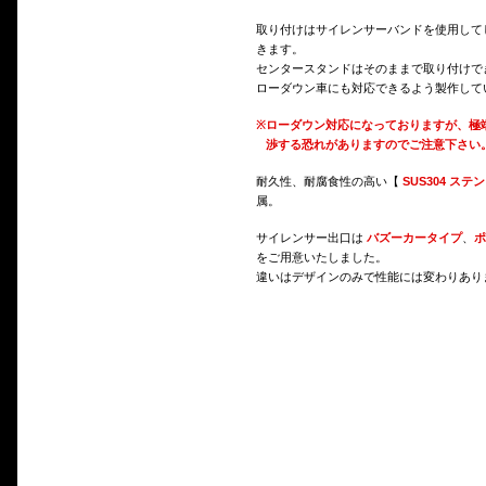
取り付けはサイレンサーバンドを使用して
きます。
センタースタンドはそのままで取り付けで
ローダウン車にも対応できるよう製作して
※
ローダウン対応になっておりますが、極
渉する恐れがありますのでご注意下さい
耐久性、耐腐食性の高い【
SUS304 ステ
属。
サイレンサー出口は
バズーカータイプ
、
ポ
をご用意いたしました。
違いはデザインのみで性能には変わりあり