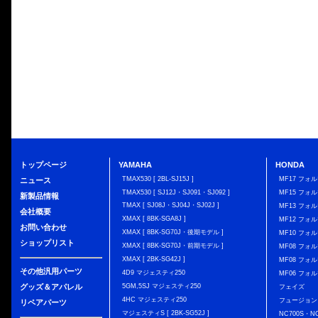
トップページ
YAMAHA
HONDA
TMAX530 [ 2BL-SJ15J ]
MF17 フォ
ニュース
TMAX530 [ SJ12J・SJ091・SJ092 ]
MF15 フォ
新製品情報
TMAX [ SJ08J・SJ04J・SJ02J ]
MF13 フォ
会社概要
XMAX [ 8BK-SGA8J ]
MF12 フォル
お問い合わせ
XMAX [ 8BK-SG70J・後期モデル ]
MF10 フォ
ショップリスト
XMAX [ 8BK-SG70J・前期モデル ]
MF08 フォル
XMAX [ 2BK-SG42J ]
MF08 フォル
その他汎用パーツ
4D9 マジェスティ250
MF06 フォ
グッズ＆アパレル
5GM,5SJ マジェスティ250
フェイズ
4HC マジェスティ250
フュージョン
リペアパーツ
マジェスティS [ 2BK-SG52J ]
NC700S・N