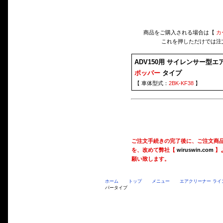
商品をご購入される場合は【
カ
これを押しただけでは注
ADV150用 サイレンサー型エ
ポッパー
タイプ
【 車体型式：
2BK-KF38
】
ご注文手続きの完了後に、ご注文商
を、改めて弊社【
wiruswin.com
】
願い致します。
ホーム
トップ
メニュー
エアクリーナー ライ
パータイプ