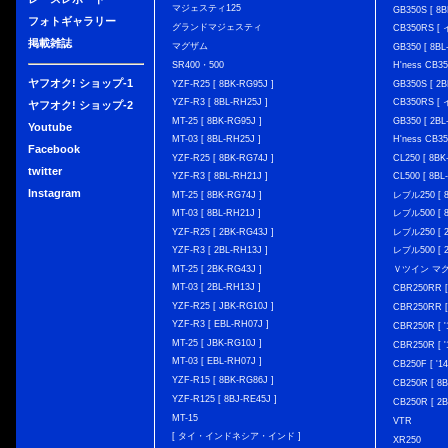
マジェスティ125
GB350S [ 8B
フォトギャラリー
グランドマジェスティ
CB350RS 
掲載雑誌
マグザム
GB350 [ 8BL
SR400・500
H'ness CB
ヤフオク! ショップ-1
YZF-R25 [ 8BK-RG95J ]
GB350S [ 2B
YZF-R3 [ 8BL-RH25J ]
CB350RS 
ヤフオク! ショップ-2
MT-25 [ 8BK-RG95J ]
GB350 [ 2BL
Youtube
MT-03 [ 8BL-RH25J ]
H'ness CB
Facebook
YZF-R25 [ 8BK-RG74J ]
CL250 [ 8BK
twitter
YZF-R3 [ 8BL-RH21J ]
CL500 [ 8BL
Instagram
MT-25 [ 8BK-RG74J ]
レブル250 [ 8
MT-03 [ 8BL-RH21J ]
レブル500 [ 8
YZF-R25 [ 2BK-RG43J ]
レブル250 [ 2
YZF-R3 [ 2BL-RH13J ]
レブル500 [ 2
MT-25 [ 2BK-RG43J ]
Ｖツイン マグナ 
MT-03 [ 2BL-RH13J ]
CBR250RR [
YZF-R25 [ JBK-RG10J ]
CBR250RR [
YZF-R3 [ EBL-RH07J ]
CBR250R [ '
MT-25 [ JBK-RG10J ]
CBR250R [ '
MT-03 [ EBL-RH07J ]
CB250F [ '1
YZF-R15 [ 8BK-RG86J ]
CB250R [ 8
YZF-R125 [ 8BJ-RE45J ]
CB250R [ 2
MT-15
VTR
[ タイ・インドネシア・インド ]
XR250