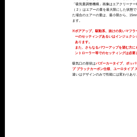
「吸気量調整機構」画像はエアクリーナーK
（ 2 ）はエアーの量を最大限にした状態
た場合のエアーの量は、最小限から、15m
ます。
※
ボアアップ、駆動系、抜けの良いマフラ
ーのセッティングあるいはインジェクシ
あります。
また、さらなるパワーアップを望む方に
ントローラー等でのセッティングは必要
吸気口の形状は
バズーカータイプ
、
ポッパ
プ ブラックカーボン仕様
、
ユーロタイプ 
違いはデザインのみで性能には変わりあり