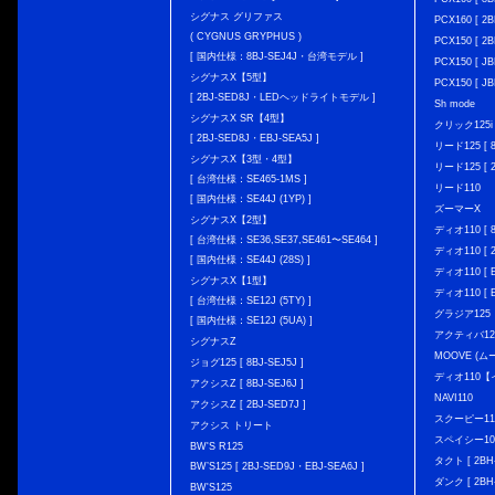
シグナス グリファス
PCX160 [ 2B
( CYGNUS GRYPHUS )
PCX150 [ 2B
[ 国内仕様：8BJ-SEJ4J・台湾モデル ]
PCX150 [ JB
シグナスX【5型】
PCX150 [ JB
[ 2BJ-SED8J・LEDヘッドライトモデル ]
Sh mode
シグナスX SR【4型】
クリック125i [
[ 2BJ-SED8J・EBJ-SEA5J ]
リード125 [ 8
シグナスX【3型・4型】
リード125 [ 2
[ 台湾仕様：SE465-1MS ]
リード110
[ 国内仕様：SE44J (1YP) ]
ズーマーX
シグナスX【2型】
ディオ110 [ 8
[ 台湾仕様：SE36,SE37,SE461〜SE464 ]
ディオ110 [ 2
[ 国内仕様：SE44J (28S) ]
ディオ110 [ E
シグナスX【1型】
ディオ110 [ E
[ 台湾仕様：SE12J (5TY) ]
グラジア125
[ 国内仕様：SE12J (5UA) ]
アクティバ12
シグナスZ
MOOVE (ム
ジョグ125 [ 8BJ-SEJ5J ]
ディオ110
アクシスZ [ 8BJ-SEJ6J ]
NAVI110
アクシスZ [ 2BJ-SED7J ]
スクーピー11
アクシス トリート
スペイシー10
BW'S R125
タクト [ 2BH-
BW’S125 [ 2BJ-SED9J・EBJ-SEA6J ]
ダンク [ 2BH-
BW'S125