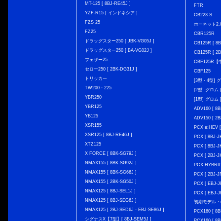
MT-125 [ 8BJ-RE45J ]
FTR
YZF-R15 [ インドネシア ]
CB223 S
FZS 25
ホーネット2.
FZ25
CBR125R
ドラッグスター250 [ JBK-VG05J ]
CB125R [ 8B
ドラッグスター250 [ BA-VG02J ]
CB125R [ 2B
フェザー25
CBF125R
セロー250 [ 2BK-DG31J ]
CBF125
トリッカー
[3型・4型] グ
TW200・225
[2型] グロム [
YBR250
[1型] グロム [
YBR125
ADV160 [ 8B
YB125
ADV150 [ 2B
XSR155
PCX e:HEV [
XSR125 [ 8BJ-RE46J ]
PCX [ 8BJ
XTZ125
PCX [ 8BJ
X FORCE [ 8BK-SG79J ]
PCX [ 2BJ-J
NMAX155 [ 8BK-SG92J ]
PCX HYBRID 
NMAX155 [ 8BK-SG66J ]
PCX [ 2BJ-J
NMAX155 [ 2BK-SG50J ]
PCX [ EBJ-J
NMAX125 [ 8BJ-SEL1J ]
PCX [ EBJ-J
NMAX125 [ 8BJ-SEG6J ]
初期モデル・
NMAX125 [ 2BJ-SED6J・EBJ-SE86J ]
PCX160 [ 
シグナスX【7型】[ 8BJ-SEM5J ]
PCX160 [ 