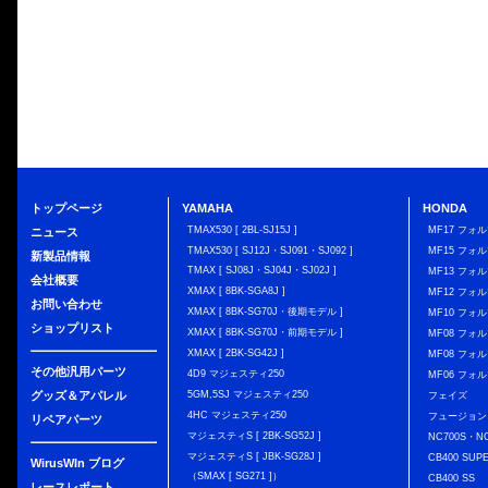
トップページ
YAMAHA
HONDA
TMAX530 [ 2BL-SJ15J ]
MF17 フォ
ニュース
TMAX530 [ SJ12J・SJ091・SJ092 ]
MF15 フォ
新製品情報
TMAX [ SJ08J・SJ04J・SJ02J ]
MF13 フォ
会社概要
XMAX [ 8BK-SGA8J ]
MF12 フォル
お問い合わせ
XMAX [ 8BK-SG70J・後期モデル ]
MF10 フォ
ショップリスト
XMAX [ 8BK-SG70J・前期モデル ]
MF08 フォル
XMAX [ 2BK-SG42J ]
MF08 フォル
その他汎用パーツ
4D9 マジェスティ250
MF06 フォ
グッズ＆アパレル
5GM,5SJ マジェスティ250
フェイズ
4HC マジェスティ250
フュージョン
リペアパーツ
マジェスティS [ 2BK-SG52J ]
NC700S・N
マジェスティS [ JBK-SG28J ]
CB400 SUP
WirusWIn ブログ
（SMAX [ SG271 ]）
CB400 SS
レースレポート