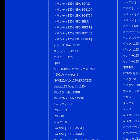
トゥデイ [ JBH
トリシティ155 [ 8BK-SGA9J ]
ディオ [ JBH-
トリシティ155 [ 8BK-SG81J ]
ジョルノ [ 2BH
トリシティ155 [ 2BK-SG37J ]
ジョルノ [ JB
トリシティ125 [ 8BJ-SEL4J ]
スマートDio・
トリシティ125 [ 8BJ-SEK1J ]
ズーマー・バ
トリシティ125 [ 2BJ-SEC1J ]
クレアスクー
トリシティ125 [ EBJ-SE82J ]
ダックス125 { 
シグナス RAY ZR125
ダックス125 { 
ファッシーノ125FI
モンキー125 { 
アベニュー125
モンキー125 { 
QBIX
NSF100
AEROX155 ( エアロックス155 )
XR100 モタ
[ 2021年〜モデル ]
エイプ100
NVX125/NVX155/AEROX155
エイプ50・PG
Luvias125 (ルビアス125)
モンキー・PG
Mio125i・Mio125RR
ゴリラ
Mio125MX・Mio125GP
ダックス
Fino (フィーノ)
シャリー
RS ZERO
CT125・ハンタ
RS Z100
CT125・ハンタ
ジョグ100
スーパーカブ C12
BW'S50 [ JBH-SA53J ]
スーパーカブ C1
BW'S50 [ JBH-SA44J ]
クロスカブ110 