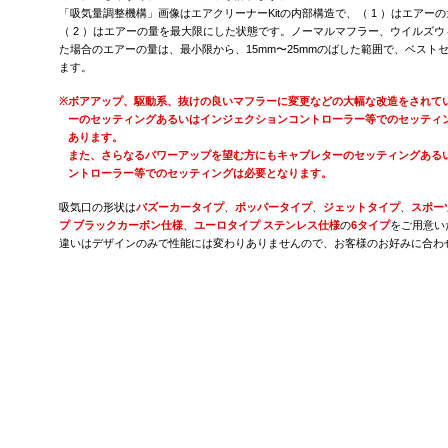
「吸気量調整機構」画像はエアクリーナーKitの内部構造で、（ 1 ）はエアー
（ 2 ）はエアーの量を最大限にした状態です。ノーマルマフラー、ウイルズ
た場合のエアーの量は、最小限から、15mm〜25mmのばした範囲で、ベスト
ます。
※
ボアアップ、駆動系、抜けの良いマフラーに変更などの大幅な改造をされて
ーのセッティングあるいはインジェクションコントローラー等でのセッティ
あります。
また、さらなるパワーアップを望む方にもキャブレターのセッティングある
ントローラー等でのセッティングは必要となります。
吸気口の形状は
バズーカータイプ
、
ポッパータイプ
、
ジェットタイプ
、
スポー
プ ブラックカーボン仕様
、
ユーロタイプ ステンレス仕様
の
6タイプ
をご用意い
違いはデザインのみで性能には変わりありませんので、お客様のお好みに合わ