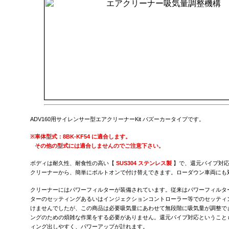
ADV160用サイレンサー型エアクリーナーKit バズーカータイプです。
※
車体型式：8BK-KF54 に適合します。
その他の型式には適合しませんのでご注意下さい。
ボディは耐久性、耐食性の高い【
SUS304 ステンレス製
】で、還元パイプ対応
クリーナーから、簡単にボルトオンで付け替えできます。ローダウン車両にも
クリーナーにはパワーフィルターが装備されています。従来はパワーフィルタ
ターのセッティングあるいはインジェクションコントローラー等でのセッティ
けませんでしたが、この商品は必要吸気量にあわせて無段階に吸気量が調整で
ングのための煩雑な作業をする必要がありません。還元パイプ対応ということ
ィング出しやすく、パワーアップが計れます。