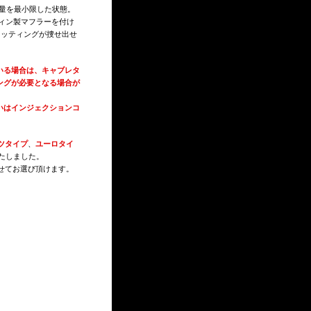
の量を最小限した状態。
ウィン製マフラーを付け
セッティングが捜せ出せ
いる場合は、キャブレタ
ングが必要となる場合が
いはインジェクションコ
ツタイプ
、
ユーロタイ
たしました。
せてお選び頂けます。