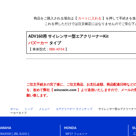
商品をご購入される場合は【
カートに入れる
】を押して手続きを進
これを押しただけでは注文確定にはなりませんのでご安心下
ADV160用 サイレンサー型エアクリーナーKit
バズーカー
タイプ
【 車体型式：
8BK-KF54
】
ご注文手続きの完了後に、ご注文商品、お支払金額、商品配達日時など
を、改めて弊社【
wiruswin.com
】より送信いたしますので、メールの
願い致します。
ホーム
トップ
メニュー
エアクリーナー ラインナップ
サイレンサー型エアクリーナーK
ーカータイプ
AMAHA
HONDA
S
TMAX530 [ 2BL-SJ15J ]
MF17 フォルツァ
C