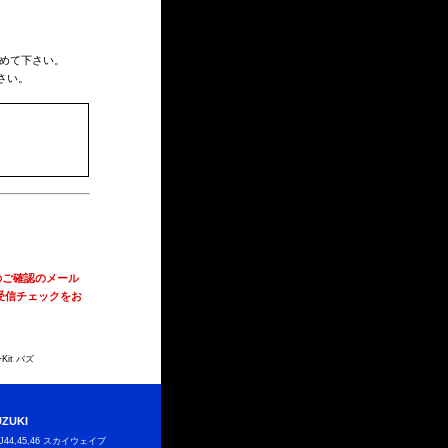
めて下さい。
さい。
のご確認のメール
受信チェックをお
it バズ
UZUKI
J44,45,46 スカイウェイブ