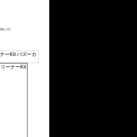
it バズ