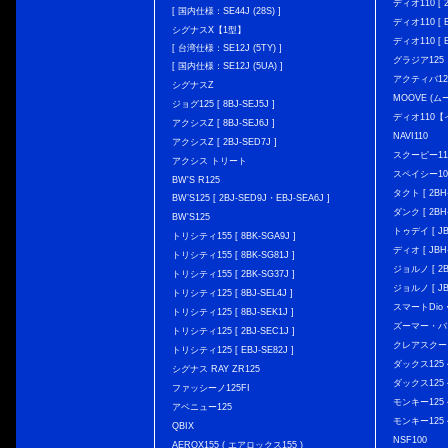
ディオ110 [ 2
[ 国内仕様：SE44J (28S) ]
ディオ110 [ E
シグナスX【1型】
ディオ110 [ E
[ 台湾仕様：SE12J (5TY) ]
グラジア125
[ 国内仕様：SE12J (5UA) ]
アクティバ12
シグナスZ
MOOVE (ム
ジョグ125 [ 8BJ-SEJ5J ]
ディオ110
アクシスZ [ 8BJ-SEJ6J ]
NAVI110
アクシスZ [ 2BJ-SED7J ]
スクーピー11
アクシス トリート
スペイシー10
BW'S R125
タクト [ 2BH-
BW’S125 [ 2BJ-SED9J・EBJ-SEA6J ]
ダンク [ 2BH-
BW'S125
トゥデイ [ JBH
トリシティ155 [ 8BK-SGA9J ]
ディオ [ JBH-
トリシティ155 [ 8BK-SG81J ]
ジョルノ [ 2BH
トリシティ155 [ 2BK-SG37J ]
ジョルノ [ JB
トリシティ125 [ 8BJ-SEL4J ]
スマートDio・
トリシティ125 [ 8BJ-SEK1J ]
ズーマー・バ
トリシティ125 [ 2BJ-SEC1J ]
クレアスクー
トリシティ125 [ EBJ-SE82J ]
ダックス125 { 
シグナス RAY ZR125
ダックス125 { 
ファッシーノ125FI
モンキー125 { 
アベニュー125
モンキー125 { 
QBIX
NSF100
AEROX155 ( エアロックス155 )