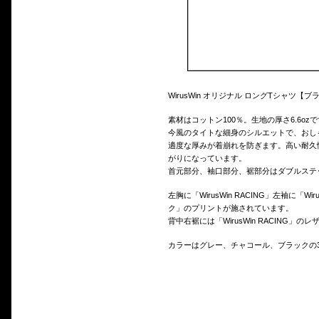
WirusWin オリジナル ロングTシャツ【
素材はコットン100％。生地の厚さ6.6oz
今風のタイトな細身のシルエットで、おし
適度な厚みが着崩れを防ぎます。高い耐久
がりになっています。
首元部分、袖口部分、裾部分はダブルステ
左胸に「WirusWin RACING」左袖に「W
ク」のプリントが施されています。
背中右裾には「WirusWin RACING」
カラーはグレー、チャコール、ブラックの