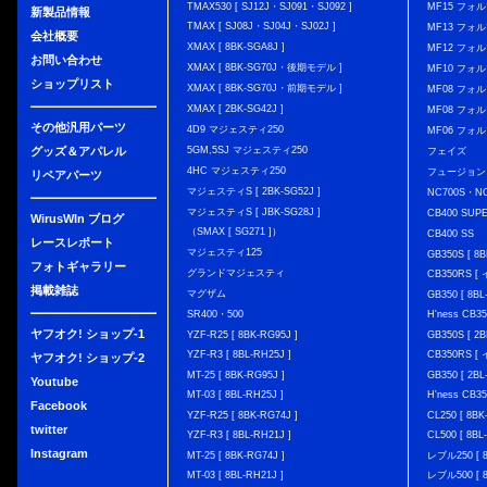
TMAX530 [ SJ12J・SJ091・SJ092 ]
MF15 フォ
新製品情報
TMAX [ SJ08J・SJ04J・SJ02J ]
MF13 フォ
会社概要
XMAX [ 8BK-SGA8J ]
MF12 フォル
お問い合わせ
XMAX [ 8BK-SG70J・後期モデル ]
MF10 フォ
ショップリスト
XMAX [ 8BK-SG70J・前期モデル ]
MF08 フォル
XMAX [ 2BK-SG42J ]
MF08 フォル
その他汎用パーツ
4D9 マジェスティ250
MF06 フォ
グッズ＆アパレル
5GM,5SJ マジェスティ250
フェイズ
4HC マジェスティ250
フュージョン
リペアパーツ
マジェスティS [ 2BK-SG52J ]
NC700S・N
マジェスティS [ JBK-SG28J ]
CB400 SUP
WirusWIn ブログ
（SMAX [ SG271 ]）
CB400 SS
レースレポート
マジェスティ125
GB350S [ 8B
フォトギャラリー
グランドマジェスティ
CB350RS 
掲載雑誌
マグザム
GB350 [ 8BL
SR400・500
H'ness CB
ヤフオク! ショップ-1
YZF-R25 [ 8BK-RG95J ]
GB350S [ 2B
YZF-R3 [ 8BL-RH25J ]
CB350RS 
ヤフオク! ショップ-2
MT-25 [ 8BK-RG95J ]
GB350 [ 2BL
Youtube
MT-03 [ 8BL-RH25J ]
H'ness CB
Facebook
YZF-R25 [ 8BK-RG74J ]
CL250 [ 8BK
twitter
YZF-R3 [ 8BL-RH21J ]
CL500 [ 8BL
Instagram
MT-25 [ 8BK-RG74J ]
レブル250 [ 8
MT-03 [ 8BL-RH21J ]
レブル500 [ 8