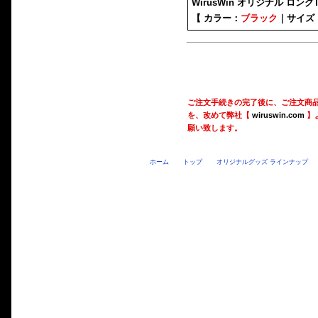
WirusWin オリジナル ロン
【 カラー：
ブラック
｜サイズ
ご注文手続きの完了後に、ご注文商
を、改めて弊社【
wiruswin.com
】
願い致します。
ホーム
トップ
オリジナルグッズ ラインナップ