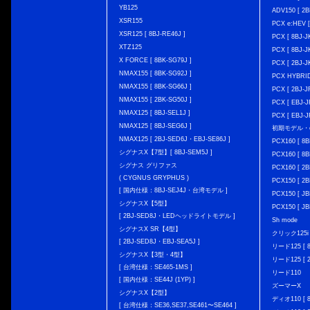
YB125
ADV150 [ 2B
XSR155
PCX e:HEV [
XSR125 [ 8BJ-RE46J ]
PCX [ 8BJ
XTZ125
PCX [ 8BJ
X FORCE [ 8BK-SG79J ]
PCX [ 2BJ-J
NMAX155 [ 8BK-SG92J ]
PCX HYBRID 
NMAX155 [ 8BK-SG66J ]
PCX [ 2BJ-J
NMAX155 [ 2BK-SG50J ]
PCX [ EBJ-J
NMAX125 [ 8BJ-SEL1J ]
PCX [ EBJ-J
NMAX125 [ 8BJ-SEG6J ]
初期モデル・
NMAX125 [ 2BJ-SED6J・EBJ-SE86J ]
PCX160 [ 
シグナスX【7型】[ 8BJ-SEM5J ]
PCX160 [ 
シグナス グリファス
PCX160 [ 2B
( CYGNUS GRYPHUS )
PCX150 [ 2B
[ 国内仕様：8BJ-SEJ4J・台湾モデル ]
PCX150 [ JB
シグナスX【5型】
PCX150 [ JB
[ 2BJ-SED8J・LEDヘッドライトモデル ]
Sh mode
シグナスX SR【4型】
クリック125i [
[ 2BJ-SED8J・EBJ-SEA5J ]
リード125 [ 8
シグナスX【3型・4型】
リード125 [ 2
[ 台湾仕様：SE465-1MS ]
リード110
[ 国内仕様：SE44J (1YP) ]
ズーマーX
シグナスX【2型】
ディオ110 [ 8
[ 台湾仕様：SE36,SE37,SE461〜SE464 ]