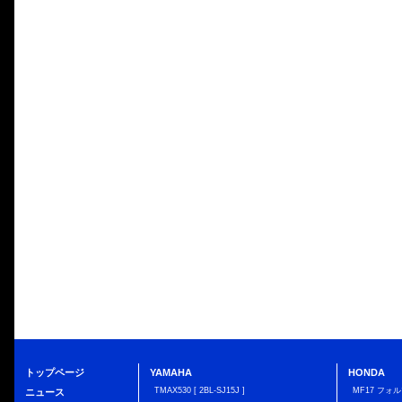
トップページ
YAMAHA
HONDA
TMAX530 [ 2BL-SJ15J ]
MF17 フォ
ニュース