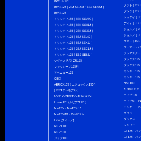
BW'S R125
タクト [ 2BH-
BW’S125 [ 2BJ-SED9J・EBJ-SEA6J ]
ダンク [ 2BH-
BW'S125
トゥデイ [ JBH
トリシティ155 [ 8BK-SGA9J ]
ディオ [ JBH-
トリシティ155 [ 8BK-SG81J ]
ジョルノ [ 2BH
トリシティ155 [ 2BK-SG37J ]
ジョルノ [ JB
トリシティ125 [ 8BJ-SEL4J ]
スマートDio・
トリシティ125 [ 8BJ-SEK1J ]
ズーマー・バ
トリシティ125 [ 2BJ-SEC1J ]
クレアスクー
トリシティ125 [ EBJ-SE82J ]
ダックス125 { 
シグナス RAY ZR125
ダックス125 { 
ファッシーノ125FI
モンキー125 { 
アベニュー125
モンキー125 { 
QBIX
NSF100
AEROX155 ( エアロックス155 )
XR100 モタ
[ 2021年〜モデル ]
エイプ100
NVX125/NVX155/AEROX155
エイプ50・PG
Luvias125 (ルビアス125)
モンキー・PG
Mio125i・Mio125RR
ゴリラ
Mio125MX・Mio125GP
ダックス
Fino (フィーノ)
シャリー
RS ZERO
CT125・ハンタ
RS Z100
CT125・ハンタ
ジョグ100