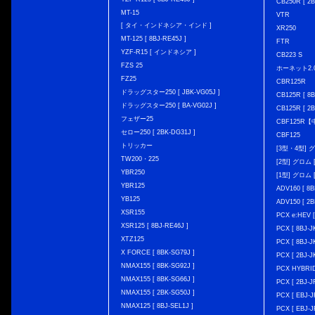
CB250R [ 2
MT-15
VTR
[ タイ・インドネシア・インド ]
XR250
MT-125 [ 8BJ-RE45J ]
FTR
YZF-R15 [ インドネシア ]
CB223 S
FZS 25
ホーネット2.
FZ25
CBR125R
ドラッグスター250 [ JBK-VG05J ]
CB125R [ 8B
ドラッグスター250 [ BA-VG02J ]
CB125R [ 2B
フェザー25
CBF125R
セロー250 [ 2BK-DG31J ]
CBF125
トリッカー
[3型・4型] グ
TW200・225
[2型] グロム [
YBR250
[1型] グロム [
YBR125
ADV160 [ 8B
YB125
ADV150 [ 2B
XSR155
PCX e:HEV [
XSR125 [ 8BJ-RE46J ]
PCX [ 8BJ
XTZ125
PCX [ 8BJ
X FORCE [ 8BK-SG79J ]
PCX [ 2BJ-J
NMAX155 [ 8BK-SG92J ]
PCX HYBRID 
NMAX155 [ 8BK-SG66J ]
PCX [ 2BJ-J
NMAX155 [ 2BK-SG50J ]
PCX [ EBJ-J
NMAX125 [ 8BJ-SEL1J ]
PCX [ EBJ-J