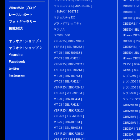
マジェスティS [ 2BK-SG52J ]
NC700S・N
マジェスティS [ JBK-SG28J ]
CB400 SUP
WirusWIn ブログ
（SMAX [ SG271 ]）
CB400 SS
レースレポート
マジェスティ125
GB350S [ 8B
フォトギャラリー
グランドマジェスティ
CB350RS 
掲載雑誌
マグザム
GB350 [ 8BL
SR400・500
H'ness CB
ヤフオク! ショップ-1
YZF-R25 [ 8BK-RG95J ]
GB350S [ 2B
YZF-R3 [ 8BL-RH25J ]
CB350RS 
ヤフオク! ショップ-2
MT-25 [ 8BK-RG95J ]
GB350 [ 2BL
Youtube
MT-03 [ 8BL-RH25J ]
H'ness CB
Facebook
YZF-R25 [ 8BK-RG74J ]
CL250 [ 8BK
twitter
YZF-R3 [ 8BL-RH21J ]
CL500 [ 8BL
Instagram
MT-25 [ 8BK-RG74J ]
レブル250 [ 8
MT-03 [ 8BL-RH21J ]
レブル500 [ 8
YZF-R25 [ 2BK-RG43J ]
レブル250 [ 2
YZF-R3 [ 2BL-RH13J ]
レブル500 [ 2
MT-25 [ 2BK-RG43J ]
Ｖツイン マグナ 
MT-03 [ 2BL-RH13J ]
CBR250RR [
YZF-R25 [ JBK-RG10J ]
CBR250RR [
YZF-R3 [ EBL-RH07J ]
CBR250R [ '
MT-25 [ JBK-RG10J ]
CBR250R [ '
MT-03 [ EBL-RH07J ]
CB250F [ '1
YZF-R15 [ 8BK-RG86J ]
CB250R [ 8
YZF-R125 [ 8BJ-RE45J ]