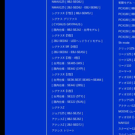
NMAX125 [ 8BJ-SEG6J ]
初期モデル・
NMAX125 [ 2BJ-SED6J・EBJ-SE86J ]
PCX160 [ 
シグナスX【7型】[ 8BJ-SEM5J ]
PCX160 [ 
シグナス グリファス
PCX160 [ 2B
( CYGNUS GRYPHUS )
PCX150 [ 2B
[ 国内仕様：8BJ-SEJ4J・台湾モデル ]
PCX150 [ JB
シグナスX【5型】
PCX150 [ JB
[ 2BJ-SED8J・LEDヘッドライトモデル ]
Sh mode
シグナスX SR【4型】
クリック125i [
[ 2BJ-SED8J・EBJ-SEA5J ]
リード125 [ 8
シグナスX【3型・4型】
リード125 [ 2
[ 台湾仕様：SE465-1MS ]
リード110
[ 国内仕様：SE44J (1YP) ]
ズーマーX
シグナスX【2型】
ディオ110 [ 8
[ 台湾仕様：SE36,SE37,SE461〜SE464 ]
ディオ110 [ 2
[ 国内仕様：SE44J (28S) ]
ディオ110 [ E
シグナスX【1型】
ディオ110 [ E
[ 台湾仕様：SE12J (5TY) ]
グラジア125
[ 国内仕様：SE12J (5UA) ]
アクティバ12
シグナスZ
MOOVE (ム
ジョグ125 [ 8BJ-SEJ5J ]
ディオ110
アクシスZ [ 8BJ-SEJ6J ]
NAVI110
アクシスZ [ 2BJ-SED7J ]
スクーピー11
アクシス トリート
スペイシー10