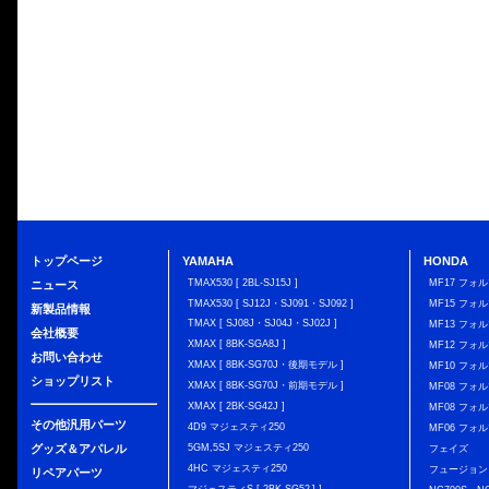
トップページ
YAMAHA
HONDA
TMAX530 [ 2BL-SJ15J ]
MF17 フォ
ニュース
TMAX530 [ SJ12J・SJ091・SJ092 ]
MF15 フォ
新製品情報
TMAX [ SJ08J・SJ04J・SJ02J ]
MF13 フォ
会社概要
XMAX [ 8BK-SGA8J ]
MF12 フォル
お問い合わせ
XMAX [ 8BK-SG70J・後期モデル ]
MF10 フォ
ショップリスト
XMAX [ 8BK-SG70J・前期モデル ]
MF08 フォル
XMAX [ 2BK-SG42J ]
MF08 フォル
その他汎用パーツ
4D9 マジェスティ250
MF06 フォ
グッズ＆アパレル
5GM,5SJ マジェスティ250
フェイズ
4HC マジェスティ250
フュージョン
リペアパーツ