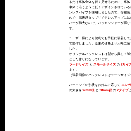
るだけ車体全体を低く見せるために、車体
車体に沿うように低くデザインされている
ンレスパイプを採用しましたので、存在感
ので、高級感タップリでドレスアップには
バーが極太なので、パッセンジャーが握り
す。
ユーザー様により便利でお手軽に装着して
で製作しました。従来の価格より大幅に値
した。
オリジナルバックレストは型から興して製
とした作りになっています。
ラージサイズ
と
スモールサイズ
の
2サイ
ます。
（装着画像のバックレストはラージサイズ
バーエンドの形状をお好みに応じて
エレガ
の太さを
32mm径
と
38mm径
の
2タイプ