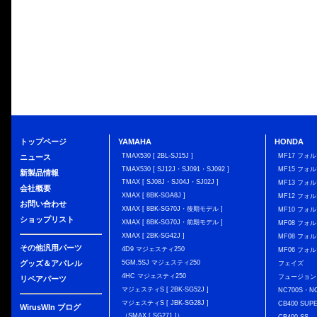
トップページ
YAMAHA
HONDA
TMAX530 [ 2BL-SJ15J ]
MF17 フォ
ニュース
TMAX530 [ SJ12J・SJ091・SJ092 ]
MF15 フォ
新製品情報
TMAX [ SJ08J・SJ04J・SJ02J ]
MF13 フォ
会社概要
XMAX [ 8BK-SGA8J ]
MF12 フォル
お問い合わせ
XMAX [ 8BK-SG70J・後期モデル ]
MF10 フォ
ショップリスト
XMAX [ 8BK-SG70J・前期モデル ]
MF08 フォル
XMAX [ 2BK-SG42J ]
MF08 フォル
その他汎用パーツ
4D9 マジェスティ250
MF06 フォ
グッズ＆アパレル
5GM,5SJ マジェスティ250
フェイズ
4HC マジェスティ250
フュージョン
リペアパーツ
マジェスティS [ 2BK-SG52J ]
NC700S・N
マジェスティS [ JBK-SG28J ]
CB400 SUP
WirusWIn ブログ
（SMAX [ SG271 ]）