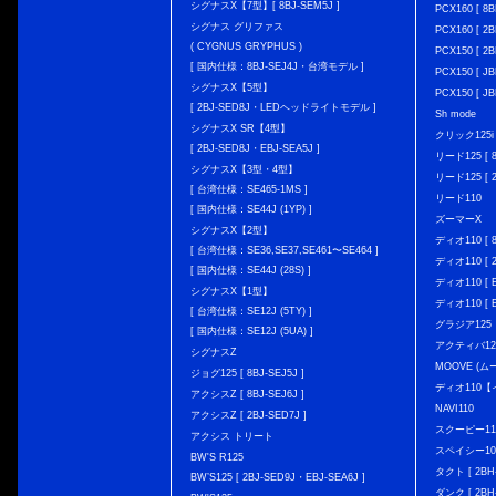
シグナスX【7型】[ 8BJ-SEM5J ]
PCX160 [ 
シグナス グリファス
PCX160 [ 2B
( CYGNUS GRYPHUS )
PCX150 [ 2B
[ 国内仕様：8BJ-SEJ4J・台湾モデル ]
PCX150 [ JB
シグナスX【5型】
PCX150 [ JB
[ 2BJ-SED8J・LEDヘッドライトモデル ]
Sh mode
シグナスX SR【4型】
クリック125i [
[ 2BJ-SED8J・EBJ-SEA5J ]
リード125 [ 8
シグナスX【3型・4型】
リード125 [ 2
[ 台湾仕様：SE465-1MS ]
リード110
[ 国内仕様：SE44J (1YP) ]
ズーマーX
シグナスX【2型】
ディオ110 [ 8
[ 台湾仕様：SE36,SE37,SE461〜SE464 ]
ディオ110 [ 2
[ 国内仕様：SE44J (28S) ]
ディオ110 [ E
シグナスX【1型】
ディオ110 [ E
[ 台湾仕様：SE12J (5TY) ]
グラジア125
[ 国内仕様：SE12J (5UA) ]
アクティバ12
シグナスZ
MOOVE (ム
ジョグ125 [ 8BJ-SEJ5J ]
ディオ110
アクシスZ [ 8BJ-SEJ6J ]
NAVI110
アクシスZ [ 2BJ-SED7J ]
スクーピー11
アクシス トリート
スペイシー10
BW'S R125
タクト [ 2BH-
BW’S125 [ 2BJ-SED9J・EBJ-SEA6J ]
ダンク [ 2BH-