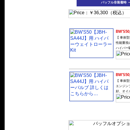
バッフル非装着時
BW'S
【 車体型
性能重視
ハイパー
BW'S
【 車体型
エンジン
好、オイ