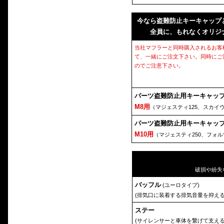
今なら盗難防止キーキャップ
全員に、もれなくオリジ
当社マフラーと同時購入されるお客
て、一緒にご注文下さい。同時にご
のでご注意下さい。
パーツ盗難防止用キーキャッ
M8用
（マジェスティ125、スカイ
パーツ盗難防止用キーキャッ
M10用
（マジェスティ250、フォ
破損や紛失
バッフル
(ユーロタイプ)
(排気口に装着する排気音量を抑える
ステー
(サイレンサーと車体を繋げて支える