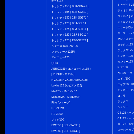
BW'S125
トゥデイ [ JBH
トリシティ155 [ 8BK-SGA9J ]
ディオ [ JBH-
トリシティ155 [ 8BK-SG81J ]
ジョルノ [ 2BH
トリシティ155 [ 2BK-SG37J ]
ジョルノ [ JB
トリシティ125 [ 8BJ-SEL4J ]
スマートDio・
トリシティ125 [ 8BJ-SEK1J ]
ズーマー・バ
トリシティ125 [ 2BJ-SEC1J ]
クレアスクー
トリシティ125 [ EBJ-SE82J ]
ダックス125 { 
シグナス RAY ZR125
ダックス125 { 
ファッシーノ125FI
モンキー125 { 
アベニュー125
モンキー125 { 
QBIX
NSF100
AEROX155 ( エアロックス155 )
XR100 モタ
[ 2021年〜モデル ]
エイプ100
NVX125/NVX155/AEROX155
エイプ50・PG
Luvias125 (ルビアス125)
モンキー・PG
Mio125i・Mio125RR
ゴリラ
Mio125MX・Mio125GP
ダックス
Fino (フィーノ)
シャリー
RS ZERO
CT125・ハンタ
RS Z100
CT125・ハンタ
ジョグ100
スーパーカブ C12
BW'S50 [ JBH-SA53J ]
スーパーカブ C1
BW'S50 [ JBH-SA44J ]