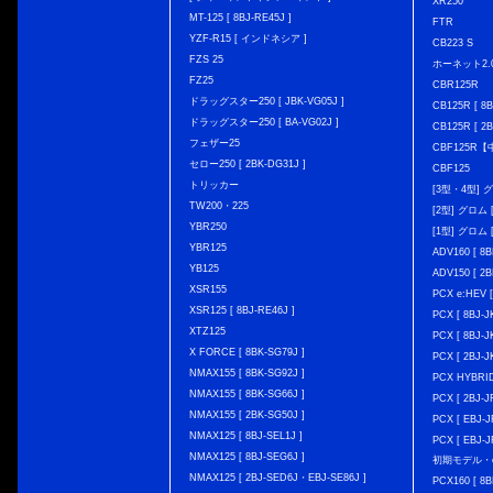
XR250
MT-125 [ 8BJ-RE45J ]
FTR
YZF-R15 [ インドネシア ]
CB223 S
FZS 25
ホーネット2.
FZ25
CBR125R
ドラッグスター250 [ JBK-VG05J ]
CB125R [ 8B
ドラッグスター250 [ BA-VG02J ]
CB125R [ 2B
フェザー25
CBF125R
セロー250 [ 2BK-DG31J ]
CBF125
トリッカー
[3型・4型] グ
TW200・225
[2型] グロム [
YBR250
[1型] グロム [
YBR125
ADV160 [ 8B
YB125
ADV150 [ 2B
XSR155
PCX e:HEV [
XSR125 [ 8BJ-RE46J ]
PCX [ 8BJ
XTZ125
PCX [ 8BJ
X FORCE [ 8BK-SG79J ]
PCX [ 2BJ-J
NMAX155 [ 8BK-SG92J ]
PCX HYBRID 
NMAX155 [ 8BK-SG66J ]
PCX [ 2BJ-J
NMAX155 [ 2BK-SG50J ]
PCX [ EBJ-J
NMAX125 [ 8BJ-SEL1J ]
PCX [ EBJ-J
NMAX125 [ 8BJ-SEG6J ]
初期モデル・
NMAX125 [ 2BJ-SED6J・EBJ-SE86J ]
PCX160 [ 