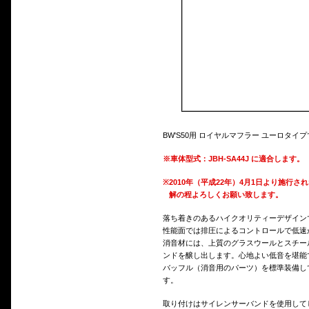
BW'S50用 ロイヤルマフラー ユーロタイ
※車体型式：JBH-SA44J に適合します。
※
2010年（平成22年）4月1日より施
解の程よろしくお願い致します。
落ち着きのあるハイクオリティーデザイン
性能面では排圧によるコントロールで低速
消音材には、上質のグラスウールとスチー
ンドを醸し出します。心地よい低音を堪能
バッフル（消音用のパーツ）を標準装備し
す。
取り付けはサイレンサーバンドを使用して