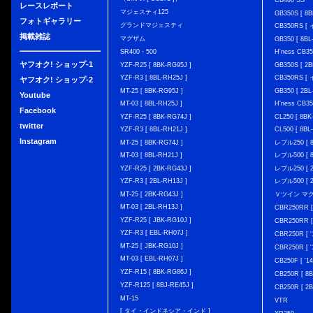
CB400 SS
レースレポート
マジェスティ125
GB350S [ 8B
フォトギャラリー
グランドマジェスティ
CB350RS 
掲載雑誌
マグザム
GB350 [ 8BL
SR400・500
H'ness CB
ヤフオク! ショップ-1
YZF-R25 [ 8BK-RG95J ]
GB350S [ 2B
YZF-R3 [ 8BL-RH25J ]
CB350RS 
ヤフオク! ショップ-2
MT-25 [ 8BK-RG95J ]
GB350 [ 2BL
Youtube
MT-03 [ 8BL-RH25J ]
H'ness CB
Facebook
YZF-R25 [ 8BK-RG74J ]
CL250 [ 8BK
twitter
YZF-R3 [ 8BL-RH21J ]
CL500 [ 8BL
Instagram
MT-25 [ 8BK-RG74J ]
レブル250 [ 8
MT-03 [ 8BL-RH21J ]
レブル500 [ 8
YZF-R25 [ 2BK-RG43J ]
レブル250 [ 2
YZF-R3 [ 2BL-RH13J ]
レブル500 [ 2
MT-25 [ 2BK-RG43J ]
Ｖツイン マグナ 
MT-03 [ 2BL-RH13J ]
CBR250RR [
YZF-R25 [ JBK-RG10J ]
CBR250RR [
YZF-R3 [ EBL-RH07J ]
CBR250R [ '
MT-25 [ JBK-RG10J ]
CBR250R [ '
MT-03 [ EBL-RH07J ]
CB250F [ '1
YZF-R15 [ 8BK-RG86J ]
CB250R [ 8
YZF-R125 [ 8BJ-RE45J ]
CB250R [ 2
MT-15
VTR
[ タイ・インドネシア・インド ]