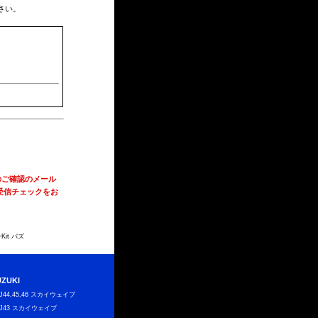
さい。
のご確認のメール
受信チェックをお
it バズ
UZUKI
J44,45,46 スカイウェイブ
J43 スカイウェイブ