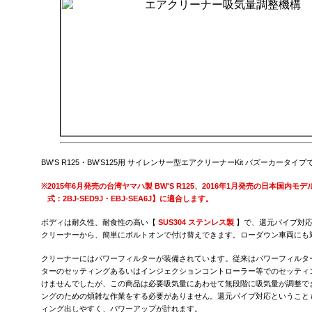
BW'S R125・BW’S125用 サイレンサー型エアクリーナーKit バズーカータイプ
※
2015年6月発売の台湾ヤマハ製 BW'S R125、2016年1月発売の日本国内モデル
式：2BJ-SED9J・EBJ-SEA6J】に適合します。
ボディは耐久性、耐食性の高い【
SUS304 ステンレス製
】で、還元パイプ対応
クリーナーから、簡単にボルトオンで付け替えできます。ローダウン車両にも
クリーナーにはパワーフィルターが装備されています。従来はパワーフィルタ
ターのセッティングあるいはインジェクションコントローラー等でのセッティ
けませんでしたが、この商品は必要吸気量にあわせて無段階に吸気量が調整で
ングのための煩雑な作業をする必要がありません。還元パイプ対応ということ
ィング出しやすく、パワーアップが計れます。