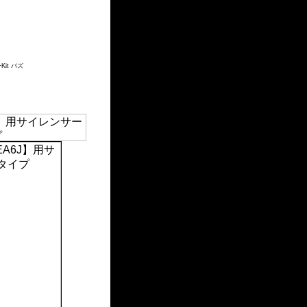
it バズ