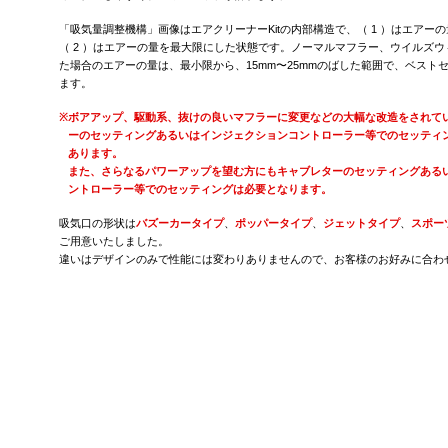
「吸気量調整機構」画像はエアクリーナーKitの内部構造で、（ 1 ）はエアー
（ 2 ）はエアーの量を最大限にした状態です。ノーマルマフラー、ウイルズ
た場合のエアーの量は、最小限から、15mm〜25mmのばした範囲で、ベスト
ます。
※
ボアアップ、駆動系、抜けの良いマフラーに変更などの大幅な改造をされて
ーのセッティングあるいはインジェクションコントローラー等でのセッティ
あります。
また、さらなるパワーアップを望む方にもキャブレターのセッティングある
ントローラー等でのセッティングは必要となります。
吸気口の形状は
バズーカータイプ
、
ポッパータイプ
、
ジェットタイプ
、
スポー
ご用意いたしました。
違いはデザインのみで性能には変わりありませんので、お客様のお好みに合わ