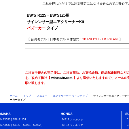
これを押しただけでは注文確定にはなりませんのでご安心下
BW'S R125・BW’S125用
サイレンサー型エアクリーナーKit
バズーカー
タイプ
【 台湾モデル｜日本モデル 車体型式：
2BJ-SED9J
・
EBJ-SEA6J
】
ご注文手続きの完了後に、ご注文商品、お支払金額、商品配達日時など
を、改めて弊社【
wiruswin.com
】より送信いたしますので、メールの
願い致します。
ホーム
トップ
メニュー
エアクリーナー ラインナップ
サイレンサー型エアクリーナーK
ーカータイプ
AMAHA
HONDA
S
TMAX530 [ 2BL-SJ15J ]
MF17 フォルツァ
C
TMAX530 [ SJ12J・SJ091・SJ092 ]
MF15 フォルツァ
C