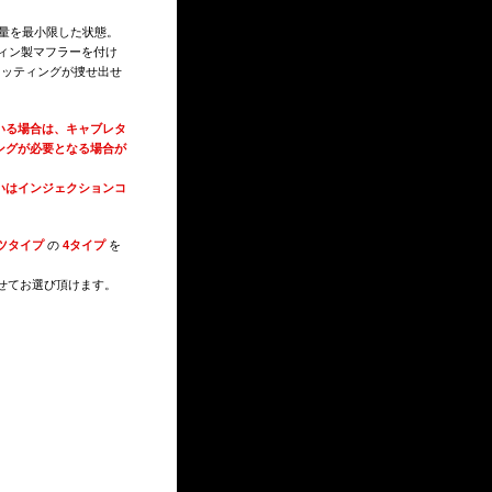
の量を最小限した状態。
ウィン製マフラーを付け
セッティングが捜せ出せ
いる場合は、キャブレタ
ングが必要となる場合が
いはインジェクションコ
ツタイプ
の
4タイプ
を
せてお選び頂けます。