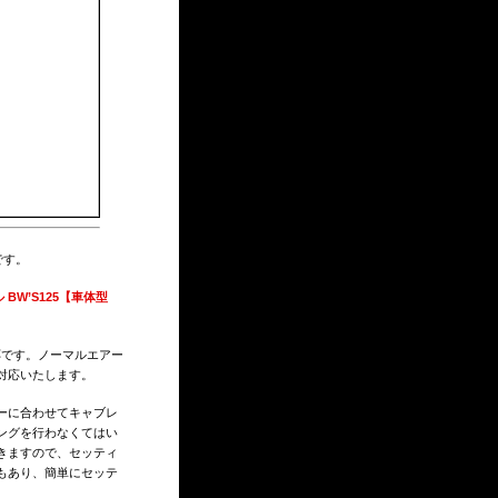
です。
 BW’S125【車体型
です。ノーマルエアー
対応いたします。
ーに合わせてキャブレ
ングを行わなくてはい
きますので、セッティ
もあり、簡単にセッテ