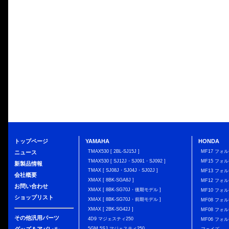
トップページ
YAMAHA
HONDA
TMAX530 [ 2BL-SJ15J ]
MF17 フォ
ニュース
TMAX530 [ SJ12J・SJ091・SJ092 ]
MF15 フォ
新製品情報
TMAX [ SJ08J・SJ04J・SJ02J ]
MF13 フォ
会社概要
XMAX [ 8BK-SGA8J ]
MF12 フォル
お問い合わせ
XMAX [ 8BK-SG70J・後期モデル ]
MF10 フォ
ショップリスト
XMAX [ 8BK-SG70J・前期モデル ]
MF08 フォル
XMAX [ 2BK-SG42J ]
MF08 フォル
その他汎用パーツ
4D9 マジェスティ250
MF06 フォ
5GM,5SJ マジェスティ250