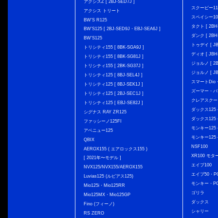
アクシスZ [ 2BJ-SED7J ]
スクーピー11
アクシス トリート
スペイシー10
BW'S R125
タクト [ 2BH-
BW’S125 [ 2BJ-SED9J・EBJ-SEA6J ]
ダンク [ 2BH-
BW'S125
トゥデイ [ JBH
トリシティ155 [ 8BK-SGA9J ]
ディオ [ JBH-
トリシティ155 [ 8BK-SG81J ]
ジョルノ [ 2BH
トリシティ155 [ 2BK-SG37J ]
ジョルノ [ JB
トリシティ125 [ 8BJ-SEL4J ]
スマートDio・
トリシティ125 [ 8BJ-SEK1J ]
ズーマー・バ
トリシティ125 [ 2BJ-SEC1J ]
クレアスクー
トリシティ125 [ EBJ-SE82J ]
ダックス125 { 
シグナス RAY ZR125
ダックス125 { 
ファッシーノ125FI
モンキー125 { 
アベニュー125
モンキー125 { 
QBIX
NSF100
AEROX155 ( エアロックス155 )
XR100 モタ
[ 2021年〜モデル ]
エイプ100
NVX125/NVX155/AEROX155
エイプ50・PG
Luvias125 (ルビアス125)
モンキー・PG
Mio125i・Mio125RR
ゴリラ
Mio125MX・Mio125GP
ダックス
Fino (フィーノ)
シャリー
RS ZERO