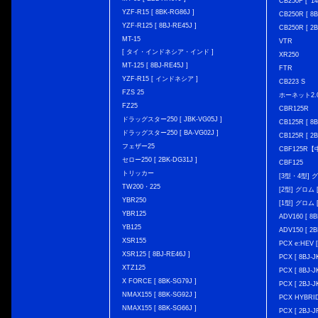
CB250F [ '1
YZF-R15 [ 8BK-RG86J ]
CB250R [ 8
YZF-R125 [ 8BJ-RE45J ]
CB250R [ 2
MT-15
VTR
[ タイ・インドネシア・インド ]
XR250
MT-125 [ 8BJ-RE45J ]
FTR
YZF-R15 [ インドネシア ]
CB223 S
FZS 25
ホーネット2.
FZ25
CBR125R
ドラッグスター250 [ JBK-VG05J ]
CB125R [ 8B
ドラッグスター250 [ BA-VG02J ]
CB125R [ 2B
フェザー25
CBF125R
セロー250 [ 2BK-DG31J ]
CBF125
トリッカー
[3型・4型] グ
TW200・225
[2型] グロム [
YBR250
[1型] グロム [
YBR125
ADV160 [ 8B
YB125
ADV150 [ 2B
XSR155
PCX e:HEV [
XSR125 [ 8BJ-RE46J ]
PCX [ 8BJ
XTZ125
PCX [ 8BJ
X FORCE [ 8BK-SG79J ]
PCX [ 2BJ-J
NMAX155 [ 8BK-SG92J ]
PCX HYBRID 
NMAX155 [ 8BK-SG66J ]
PCX [ 2BJ-J