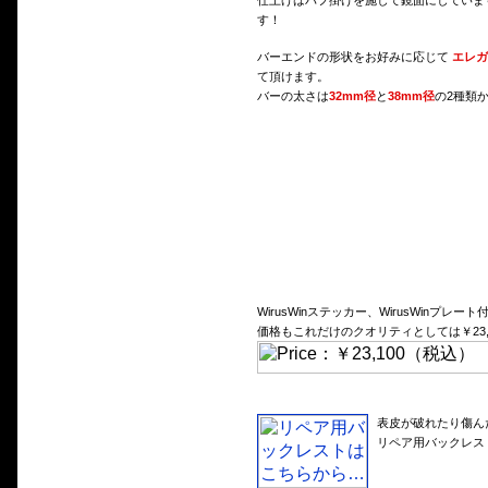
仕上げはバフ掛けを施して鏡面にしていま
す！
バーエンドの形状をお好みに応じて
エレガ
て頂けます。
バーの太さは
32mm径
と
38mm径
の2種類
WirusWinステッカー、WirusWinプレート
価格もこれだけのクオリティとしては￥23
表皮が破れたり傷ん
リペア用バックレス