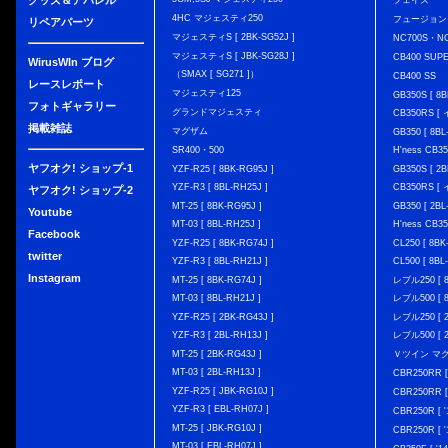
グッズ＆アパレル
フェイズ
4HC マジェスティ250
フュージョン
リペアパーツ
マジェスティS [ 2BK-SG52J ]
NC700S・N
マジェスティS [ JBK-SG28J ]
CB400 SUP
WirusWIn ブログ
（SMAX [ SG271 ]）
CB400 SS
レースレポート
マジェスティ125
GB350S [ 8B
フォトギャラリー
グランドマジェスティ
CB350RS 
掲載雑誌
マグザム
GB350 [ 8BL
SR400・500
H'ness CB
ヤフオク! ショップ-1
YZF-R25 [ 8BK-RG95J ]
GB350S [ 2B
YZF-R3 [ 8BL-RH25J ]
CB350RS 
ヤフオク! ショップ-2
MT-25 [ 8BK-RG95J ]
GB350 [ 2BL
Youtube
MT-03 [ 8BL-RH25J ]
H'ness CB
Facebook
YZF-R25 [ 8BK-RG74J ]
CL250 [ 8BK
twitter
YZF-R3 [ 8BL-RH21J ]
CL500 [ 8BL
Instagram
MT-25 [ 8BK-RG74J ]
レブル250 [ 8
MT-03 [ 8BL-RH21J ]
レブル500 [ 8
YZF-R25 [ 2BK-RG43J ]
レブル250 [ 2
YZF-R3 [ 2BL-RH13J ]
レブル500 [ 2
MT-25 [ 2BK-RG43J ]
Ｖツイン マグナ 
MT-03 [ 2BL-RH13J ]
CBR250RR [
YZF-R25 [ JBK-RG10J ]
CBR250RR [
YZF-R3 [ EBL-RH07J ]
CBR250R [ '
MT-25 [ JBK-RG10J ]
CBR250R [ '
MT-03 [ EBL-RH07J ]