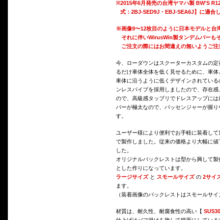
※
2015年6月発売の台湾ヤマハ製 BW'S R
式：2BJ-SED9J・EBJ-SEA6J】に適
※画像9〜12枚目のように日本モデルと
それに伴いWirusWin製タンデムバー
ご注文の際にはお間違えの無いようご注
今、ローダウンはスクーターカスタムの定
るだけ車体全体を低く見せるために、車体
車体に沿うように低くデザインされている
ンレスパイプを採用しましたので、存在感
ので、高級感タップリでドレスアップには
バーが極太なので、パッセンジャーが握り
す。
ユーザー様により便利でお手軽に装着して
で製作しました。従来の価格より大幅に値
した。
オリジナルバックレストは型から興して製
とした作りになっています。
ラージサイズ
と
スモールサイズ
の
2サイ
ます。
（装着画像のバックレストはスモールサイ
材質は、耐久性、耐腐食性の高い【
SUS