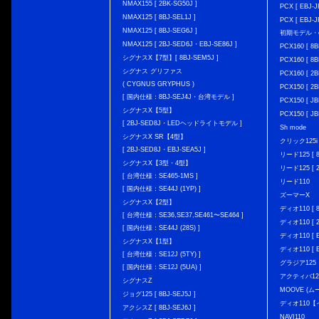
NMAX155 [ 2BK-SG50J ]
PCX [ EBJ-J
NMAX125 [ 8BJ-SEL1J ]
PCX [ EBJ-J
NMAX125 [ 8BJ-SEG6J ]
初期モデル・
NMAX125 [ 2BJ-SED6J・EBJ-SE86J ]
PCX160 [ 
シグナスX【7型】[ 8BJ-SEM5J ]
PCX160 [ 
シグナス グリファス
PCX160 [ 2B
( CYGNUS GRYPHUS )
PCX150 [ 2B
[ 国内仕様：8BJ-SEJ4J・台湾モデル ]
PCX150 [ JB
シグナスX【5型】
PCX150 [ JB
[ 2BJ-SED8J・LEDヘッドライトモデル ]
Sh mode
シグナスX SR【4型】
クリック125i [
[ 2BJ-SED8J・EBJ-SEA5J ]
リード125 [ 8
シグナスX【3型・4型】
リード125 [ 2
[ 台湾仕様：SE465-1MS ]
リード110
[ 国内仕様：SE44J (1YP) ]
ズーマーX
シグナスX【2型】
ディオ110 [ 8
[ 台湾仕様：SE36,SE37,SE461〜SE464 ]
ディオ110 [ 2
[ 国内仕様：SE44J (28S) ]
ディオ110 [ E
シグナスX【1型】
ディオ110 [ E
[ 台湾仕様：SE12J (5TY) ]
グラジア125
[ 国内仕様：SE12J (5UA) ]
アクティバ12
シグナスZ
MOOVE (ム
ジョグ125 [ 8BJ-SEJ5J ]
ディオ110
アクシスZ [ 8BJ-SEJ6J ]
NAVI110