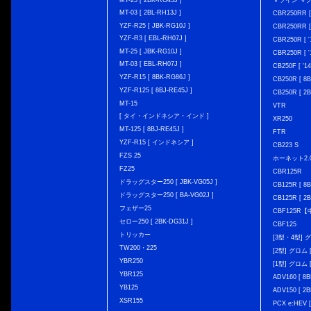
MT-25 [ 2BK-RG43J ]
Ｖツイン マグナ 
MT-03 [ 2BL-RH13J ]
CBR250RR [
YZF-R25 [ JBK-RG10J ]
CBR250RR [
YZF-R3 [ EBL-RH07J ]
CBR250R [ '
MT-25 [ JBK-RG10J ]
CBR250R [ '
MT-03 [ EBL-RH07J ]
CB250F [ '1
YZF-R15 [ 8BK-RG86J ]
CB250R [ 8
YZF-R125 [ 8BJ-RE45J ]
CB250R [ 2
MT-15
VTR
[ タイ・インドネシア・インド ]
XR250
MT-125 [ 8BJ-RE45J ]
FTR
YZF-R15 [ インドネシア ]
CB223 S
FZS 25
ホーネット2.
FZ25
CBR125R
ドラッグスター250 [ JBK-VG05J ]
CB125R [ 8B
ドラッグスター250 [ BA-VG02J ]
CB125R [ 2B
フェザー25
CBF125R
セロー250 [ 2BK-DG31J ]
CBF125
トリッカー
[3型・4型] グ
TW200・225
[2型] グロム [
YBR250
[1型] グロム [
YBR125
ADV160 [ 8B
YB125
ADV150 [ 2B
XSR155
PCX e:HEV [