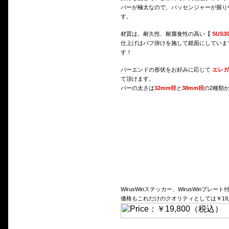
バーが極太なので、パッセンジャーが握り
す。
材質は、耐久性、耐腐食性の高い【
SUS
仕上げはバフ掛けを施して鏡面にしていま
す！
バーエンドの形状をお好みに応じて
エレガ
て頂けます。
バーの太さは
32mm径
と
38mm径
の2種類
WirusWinステッカー、WirusWinプレート
価格もこれだけのクオリティとしては￥19