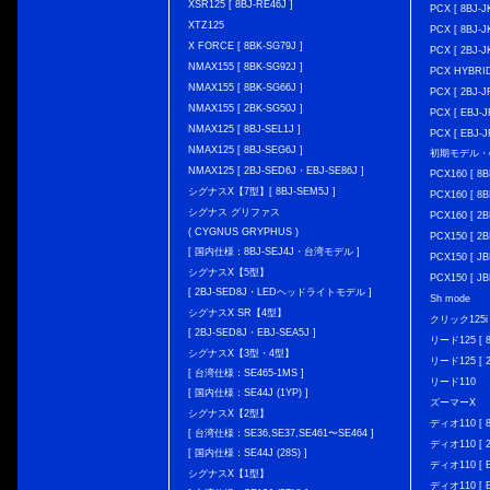
XSR125 [ 8BJ-RE46J ]
PCX [ 8BJ
XTZ125
PCX [ 8BJ
X FORCE [ 8BK-SG79J ]
PCX [ 2BJ-J
NMAX155 [ 8BK-SG92J ]
PCX HYBRID 
NMAX155 [ 8BK-SG66J ]
PCX [ 2BJ-J
NMAX155 [ 2BK-SG50J ]
PCX [ EBJ-J
NMAX125 [ 8BJ-SEL1J ]
PCX [ EBJ-J
NMAX125 [ 8BJ-SEG6J ]
初期モデル・
NMAX125 [ 2BJ-SED6J・EBJ-SE86J ]
PCX160 [ 
シグナスX【7型】[ 8BJ-SEM5J ]
PCX160 [ 
シグナス グリファス
PCX160 [ 2B
( CYGNUS GRYPHUS )
PCX150 [ 2B
[ 国内仕様：8BJ-SEJ4J・台湾モデル ]
PCX150 [ JB
シグナスX【5型】
PCX150 [ JB
[ 2BJ-SED8J・LEDヘッドライトモデル ]
Sh mode
シグナスX SR【4型】
クリック125i [
[ 2BJ-SED8J・EBJ-SEA5J ]
リード125 [ 8
シグナスX【3型・4型】
リード125 [ 2
[ 台湾仕様：SE465-1MS ]
リード110
[ 国内仕様：SE44J (1YP) ]
ズーマーX
シグナスX【2型】
ディオ110 [ 8
[ 台湾仕様：SE36,SE37,SE461〜SE464 ]
ディオ110 [ 2
[ 国内仕様：SE44J (28S) ]
ディオ110 [ E
シグナスX【1型】
ディオ110 [ E