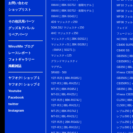
お問い合わせ
XMAX [ 8BK-SG70J・後期モデル ]
MF10 フォ
ショップリスト
XMAX [ 8BK-SG70J・前期モデル ]
MF08 フォル
XMAX [ 2BK-SG42J ]
MF08 フォル
その他汎用パーツ
4D9 マジェスティ250
MF06 フォ
グッズ＆アパレル
5GM,5SJ マジェスティ250
フェイズ
4HC マジェスティ250
フュージョン
リペアパーツ
マジェスティS [ 2BK-SG52J ]
NC700S・N
マジェスティS [ JBK-SG28J ]
CB400 SUP
WirusWIn ブログ
（SMAX [ SG271 ]）
CB400 SS
レースレポート
マジェスティ125
GB350S [ 8B
フォトギャラリー
グランドマジェスティ
CB350RS 
掲載雑誌
マグザム
GB350 [ 8BL
SR400・500
H'ness CB
ヤフオク! ショップ-1
YZF-R25 [ 8BK-RG95J ]
GB350S [ 2B
YZF-R3 [ 8BL-RH25J ]
CB350RS 
ヤフオク! ショップ-2
MT-25 [ 8BK-RG95J ]
GB350 [ 2BL
Youtube
MT-03 [ 8BL-RH25J ]
H'ness CB
Facebook
YZF-R25 [ 8BK-RG74J ]
CL250 [ 8BK
twitter
YZF-R3 [ 8BL-RH21J ]
CL500 [ 8BL
Instagram
MT-25 [ 8BK-RG74J ]
レブル250 [ 8
MT-03 [ 8BL-RH21J ]
レブル500 [ 8
YZF-R25 [ 2BK-RG43J ]
レブル250 [ 2
YZF-R3 [ 2BL-RH13J ]
レブル500 [ 2