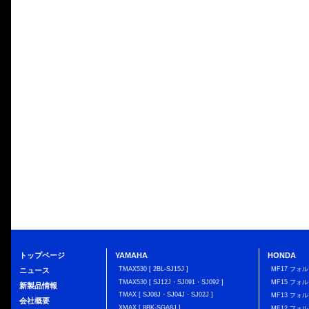
トップページ
YAMAHA
HONDA
TMAX530 [ 2BL-SJ15J ]
MF17 フォ
ニュース
TMAX530 [ SJ12J・SJ091・SJ092 ]
MF15 フォ
新製品情報
TMAX [ SJ08J・SJ04J・SJ02J ]
MF13 フォ
会社概要
XMAX [ 8BK-SGA8J ]
MF12 フォル