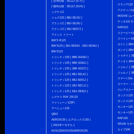
[ 台湾仕様：SE12J (5TY) ]
グラジア125
[ 国内仕様：SE12J (5UA) ]
アクティバ12
シグナスZ
MOOVE (ム
ジョグ125 [ 8BJ-SEJ5J ]
ディオ110
アクシスZ [ 8BJ-SEJ6J ]
NAVI110
アクシスZ [ 2BJ-SED7J ]
スクーピー11
アクシス トリート
スペイシー10
BW'S R125
タクト [ 2BH-
BW’S125 [ 2BJ-SED9J・EBJ-SEA6J ]
ダンク [ 2BH-
BW'S125
トゥデイ [ JBH
トリシティ155 [ 8BK-SGA9J ]
ディオ [ JBH-
トリシティ155 [ 8BK-SG81J ]
ジョルノ [ 2BH
トリシティ155 [ 2BK-SG37J ]
ジョルノ [ JB
トリシティ125 [ 8BJ-SEL4J ]
スマートDio・
トリシティ125 [ 8BJ-SEK1J ]
ズーマー・バ
トリシティ125 [ 2BJ-SEC1J ]
クレアスクー
トリシティ125 [ EBJ-SE82J ]
ダックス125 { 
シグナス RAY ZR125
ダックス125 { 
ファッシーノ125FI
モンキー125 { 
アベニュー125
モンキー125 { 
QBIX
NSF100
AEROX155 ( エアロックス155 )
XR100 モタ
[ 2021年〜モデル ]
エイプ100
NVX125/NVX155/AEROX155