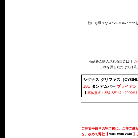
他にも様々なスペシャルパーツ
商品をご購入される場合は【
カ
これを押しただけでは注
シグナス グリファス（CYGNUS
38φ
タンデムバー
ブライアン
【
車体型式：8BJ-SEJ4J
・
2020
ご注文手続きの完了後に、ご注文商
を、改めて弊社【
wiruswin.com
】