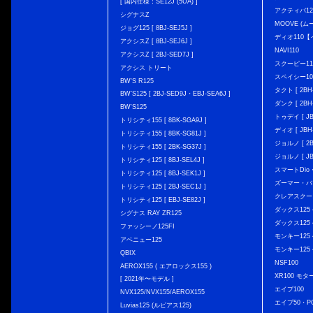
[ 国内仕様：SE12J (5UA) ]
アクティバ12
シグナスZ
MOOVE (ム
ジョグ125 [ 8BJ-SEJ5J ]
ディオ110
アクシスZ [ 8BJ-SEJ6J ]
NAVI110
アクシスZ [ 2BJ-SED7J ]
スクーピー11
アクシス トリート
スペイシー10
BW'S R125
タクト [ 2BH-
BW’S125 [ 2BJ-SED9J・EBJ-SEA6J ]
ダンク [ 2BH-
BW'S125
トゥデイ [ JBH
トリシティ155 [ 8BK-SGA9J ]
ディオ [ JBH-
トリシティ155 [ 8BK-SG81J ]
ジョルノ [ 2BH
トリシティ155 [ 2BK-SG37J ]
ジョルノ [ JB
トリシティ125 [ 8BJ-SEL4J ]
スマートDio・
トリシティ125 [ 8BJ-SEK1J ]
ズーマー・バ
トリシティ125 [ 2BJ-SEC1J ]
クレアスクー
トリシティ125 [ EBJ-SE82J ]
ダックス125 { 
シグナス RAY ZR125
ダックス125 { 
ファッシーノ125FI
モンキー125 { 
アベニュー125
モンキー125 { 
QBIX
NSF100
AEROX155 ( エアロックス155 )
XR100 モタ
[ 2021年〜モデル ]
エイプ100
NVX125/NVX155/AEROX155
エイプ50・PG
Luvias125 (ルビアス125)