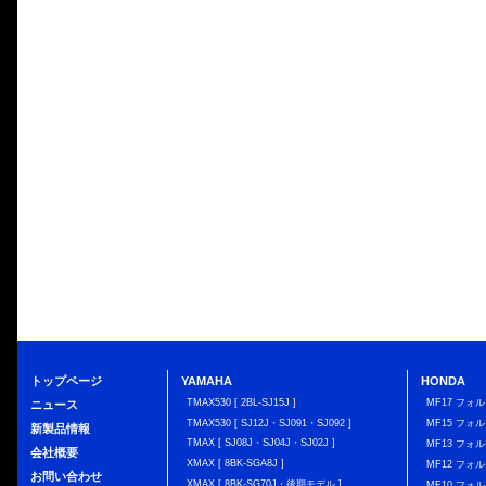
トップページ
YAMAHA
HONDA
TMAX530 [ 2BL-SJ15J ]
MF17 フォ
ニュース
TMAX530 [ SJ12J・SJ091・SJ092 ]
MF15 フォ
新製品情報
TMAX [ SJ08J・SJ04J・SJ02J ]
MF13 フォ
会社概要
XMAX [ 8BK-SGA8J ]
MF12 フォル
お問い合わせ
XMAX [ 8BK-SG70J・後期モデル ]
MF10 フォ