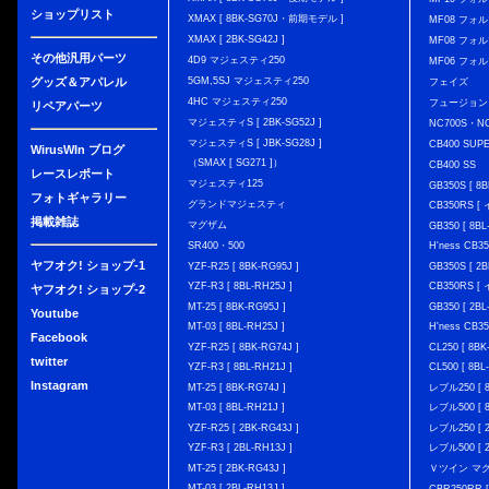
ショップリスト
XMAX [ 8BK-SG70J・前期モデル ]
MF08 フォル
XMAX [ 2BK-SG42J ]
MF08 フォル
その他汎用パーツ
4D9 マジェスティ250
MF06 フォ
グッズ＆アパレル
5GM,5SJ マジェスティ250
フェイズ
4HC マジェスティ250
フュージョン
リペアパーツ
マジェスティS [ 2BK-SG52J ]
NC700S・N
マジェスティS [ JBK-SG28J ]
CB400 SUP
WirusWIn ブログ
（SMAX [ SG271 ]）
CB400 SS
レースレポート
マジェスティ125
GB350S [ 8B
フォトギャラリー
グランドマジェスティ
CB350RS 
掲載雑誌
マグザム
GB350 [ 8BL
SR400・500
H'ness CB
ヤフオク! ショップ-1
YZF-R25 [ 8BK-RG95J ]
GB350S [ 2B
YZF-R3 [ 8BL-RH25J ]
CB350RS 
ヤフオク! ショップ-2
MT-25 [ 8BK-RG95J ]
GB350 [ 2BL
Youtube
MT-03 [ 8BL-RH25J ]
H'ness CB
Facebook
YZF-R25 [ 8BK-RG74J ]
CL250 [ 8BK
twitter
YZF-R3 [ 8BL-RH21J ]
CL500 [ 8BL
Instagram
MT-25 [ 8BK-RG74J ]
レブル250 [ 8
MT-03 [ 8BL-RH21J ]
レブル500 [ 8
YZF-R25 [ 2BK-RG43J ]
レブル250 [ 2
YZF-R3 [ 2BL-RH13J ]
レブル500 [ 2
MT-25 [ 2BK-RG43J ]
Ｖツイン マグナ 
MT-03 [ 2BL-RH13J ]