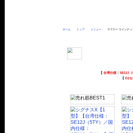
ホーム
トップ
メニュー
マフラー ラインナッ
シグナスX【1型】用マフラー
【
台湾仕様
：
SE12J（
【
O2