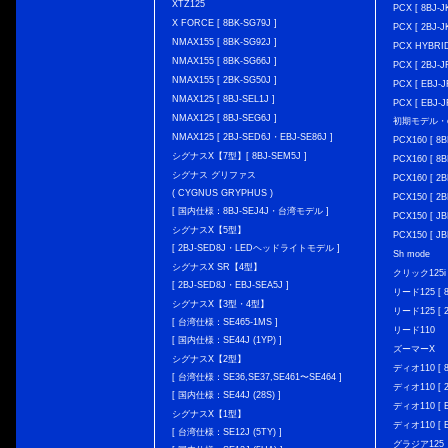
XTZ125
PCX [ 8BJ
X FORCE [ 8BK-SG79J ]
PCX [ 2BJ-J
NMAX155 [ 8BK-SG92J ]
PCX HYBRID 
NMAX155 [ 8BK-SG66J ]
PCX [ 2BJ-J
NMAX155 [ 2BK-SG50J ]
PCX [ EBJ-J
NMAX125 [ 8BJ-SEL1J ]
PCX [ EBJ-J
NMAX125 [ 8BJ-SEG6J ]
初期モデル・
NMAX125 [ 2BJ-SED6J・EBJ-SE86J ]
PCX160 [ 
シグナスX【7型】[ 8BJ-SEM5J ]
PCX160 [ 
シグナス グリファス
PCX160 [ 2B
( CYGNUS GRYPHUS )
PCX150 [ 2B
[ 国内仕様：8BJ-SEJ4J・台湾モデル ]
PCX150 [ JB
シグナスX【5型】
PCX150 [ JB
[ 2BJ-SED8J・LEDヘッドライトモデル ]
Sh mode
シグナスX SR【4型】
クリック125i [
[ 2BJ-SED8J・EBJ-SEA5J ]
リード125 [ 8
シグナスX【3型・4型】
リード125 [ 2
[ 台湾仕様：SE465-1MS ]
リード110
[ 国内仕様：SE44J (1YP) ]
ズーマーX
シグナスX【2型】
ディオ110 [ 8
[ 台湾仕様：SE36,SE37,SE461〜SE464 ]
ディオ110 [ 2
[ 国内仕様：SE44J (28S) ]
ディオ110 [ E
シグナスX【1型】
ディオ110 [ E
[ 台湾仕様：SE12J (5TY) ]
グラジア125