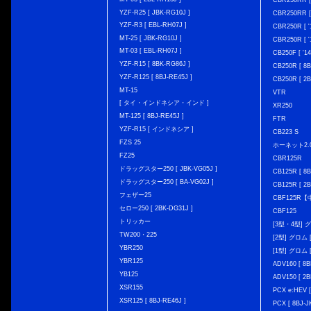
CBR250RR [
YZF-R25 [ JBK-RG10J ]
CBR250RR [
YZF-R3 [ EBL-RH07J ]
CBR250R [ '
MT-25 [ JBK-RG10J ]
CBR250R [ '
MT-03 [ EBL-RH07J ]
CB250F [ '1
YZF-R15 [ 8BK-RG86J ]
CB250R [ 8
YZF-R125 [ 8BJ-RE45J ]
CB250R [ 2
MT-15
VTR
[ タイ・インドネシア・インド ]
XR250
MT-125 [ 8BJ-RE45J ]
FTR
YZF-R15 [ インドネシア ]
CB223 S
FZS 25
ホーネット2.
FZ25
CBR125R
ドラッグスター250 [ JBK-VG05J ]
CB125R [ 8B
ドラッグスター250 [ BA-VG02J ]
CB125R [ 2B
フェザー25
CBF125R
セロー250 [ 2BK-DG31J ]
CBF125
トリッカー
[3型・4型] グ
TW200・225
[2型] グロム [
YBR250
[1型] グロム [
YBR125
ADV160 [ 8B
YB125
ADV150 [ 2B
XSR155
PCX e:HEV [
XSR125 [ 8BJ-RE46J ]
PCX [ 8BJ