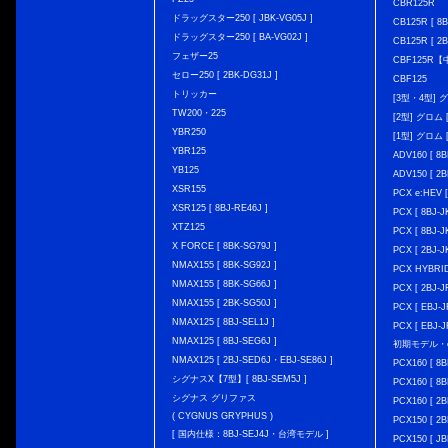
CBR125R
ドラッグスター250 [ JBK-VG05J ]
CB125R [ 8B
ドラッグスター250 [ BA-VG02J ]
CB125R [ 2B
フェザー25
CBF125R
セロー250 [ 2BK-DG31J ]
CBF125
トリッカー
[3型・4型] グ
TW200・225
[2型] グロム [
YBR250
[1型] グロム [
YBR125
ADV160 [ 8B
YB125
ADV150 [ 2B
XSR155
PCX e:HEV [
XSR125 [ 8BJ-RE46J ]
PCX [ 8BJ
XTZ125
PCX [ 8BJ
X FORCE [ 8BK-SG79J ]
PCX [ 2BJ-J
NMAX155 [ 8BK-SG92J ]
PCX HYBRID 
NMAX155 [ 8BK-SG66J ]
PCX [ 2BJ-J
NMAX155 [ 2BK-SG50J ]
PCX [ EBJ-J
NMAX125 [ 8BJ-SEL1J ]
PCX [ EBJ-J
NMAX125 [ 8BJ-SEG6J ]
初期モデル・
NMAX125 [ 2BJ-SED6J・EBJ-SE86J ]
PCX160 [ 
シグナスX【7型】[ 8BJ-SEM5J ]
PCX160 [ 
シグナス グリファス
PCX160 [ 2B
( CYGNUS GRYPHUS )
PCX150 [ 2B
[ 国内仕様：8BJ-SEJ4J・台湾モデル ]
PCX150 [ JB