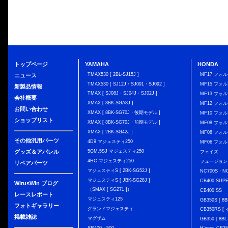
トップページ
YAMAHA
HONDA
TMAX530 [ 2BL-SJ15J ]
MF17 フォ
ニュース
TMAX530 [ SJ12J・SJ091・SJ092 ]
MF15 フォ
新製品情報
TMAX [ SJ08J・SJ04J・SJ02J ]
MF13 フォ
会社概要
XMAX [ 8BK-SGA8J ]
MF12 フォル
お問い合わせ
XMAX [ 8BK-SG70J・後期モデル ]
MF10 フォ
ショップリスト
XMAX [ 8BK-SG70J・前期モデル ]
MF08 フォル
XMAX [ 2BK-SG42J ]
MF08 フォル
その他汎用パーツ
4D9 マジェスティ250
MF06 フォ
グッズ＆アパレル
5GM,5SJ マジェスティ250
フェイズ
4HC マジェスティ250
フュージョン
リペアパーツ
マジェスティS [ 2BK-SG52J ]
NC700S・N
マジェスティS [ JBK-SG28J ]
CB400 SUP
WirusWIn ブログ
（SMAX [ SG271 ]）
CB400 SS
レースレポート
マジェスティ125
GB350S [ 8B
フォトギャラリー
グランドマジェスティ
CB350RS 
掲載雑誌
マグザム
GB350 [ 8BL