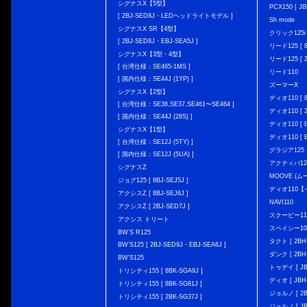
シグナスX【5型】
PCX150 [ JB
[ 2BJ-SED8J・LEDヘッドライトモデル ]
Sh mode
シグナスX SR【4型】
クリック125i [
[ 2BJ-SED8J・EBJ-SEA5J ]
リード125 [ 8
シグナスX【3型・4型】
リード125 [ 2
[ 台湾仕様：SE465-1MS ]
リード110
[ 国内仕様：SE44J (1YP) ]
ズーマーX
シグナスX【2型】
ディオ110 [ 8
[ 台湾仕様：SE36,SE37,SE461〜SE464 ]
ディオ110 [ 2
[ 国内仕様：SE44J (28S) ]
ディオ110 [ E
シグナスX【1型】
ディオ110 [ E
[ 台湾仕様：SE12J (5TY) ]
グラジア125
[ 国内仕様：SE12J (5UA) ]
アクティバ12
シグナスZ
MOOVE (ム
ジョグ125 [ 8BJ-SEJ5J ]
ディオ110
アクシスZ [ 8BJ-SEJ6J ]
NAVI110
アクシスZ [ 2BJ-SED7J ]
スクーピー11
アクシス トリート
スペイシー10
BW'S R125
タクト [ 2BH-
BW’S125 [ 2BJ-SED9J・EBJ-SEA6J ]
ダンク [ 2BH-
BW'S125
トゥデイ [ JBH
トリシティ155 [ 8BK-SGA9J ]
ディオ [ JBH-
トリシティ155 [ 8BK-SG81J ]
ジョルノ [ 2BH
トリシティ155 [ 2BK-SG37J ]
ジョルノ [ JB