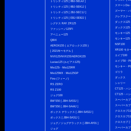
トリシティ125 [ 8BJ-SEL4J ]
スマートDio・
トリシティ125 [ 8BJ-SEK1J ]
ズーマー・バ
トリシティ125 [ 2BJ-SEC1J ]
クレアスクー
トリシティ125 [ EBJ-SE82J ]
ダックス125 { 
シグナス RAY ZR125
ダックス125 { 
ファッシーノ125FI
モンキー125 { 
アベニュー125
モンキー125 { 
QBIX
NSF100
AEROX155 ( エアロックス155 )
XR100 モタ
[ 2021年〜モデル ]
エイプ100
NVX125/NVX155/AEROX155
エイプ50・PG
Luvias125 (ルビアス125)
モンキー・PG
Mio125i・Mio125RR
ゴリラ
Mio125MX・Mio125GP
ダックス
Fino (フィーノ)
シャリー
RS ZERO
CT125・ハンタ
RS Z100
CT125・ハンタ
ジョグ100
スーパーカブ C12
BW'S50 [ JBH-SA53J ]
スーパーカブ C1
BW'S50 [ JBH-SA44J ]
クロスカブ110 
ボックス デラックス [ JBH-SA52J ]
クロスカブ110 
ボックス [ JBH-SA31J ]
クロスカブ [ E
ジョグ／ジョグデラックス [ 2BH-AY01 ]
スーパーカブ110
ジョグ