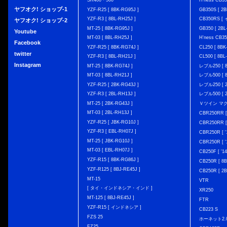
SR400・500
H'ness CB
ヤフオク! ショップ-1
YZF-R25 [ 8BK-RG95J ]
GB350S [ 2B
YZF-R3 [ 8BL-RH25J ]
CB350RS 
ヤフオク! ショップ-2
MT-25 [ 8BK-RG95J ]
GB350 [ 2BL
Youtube
MT-03 [ 8BL-RH25J ]
H'ness CB
Facebook
YZF-R25 [ 8BK-RG74J ]
CL250 [ 8BK
twitter
YZF-R3 [ 8BL-RH21J ]
CL500 [ 8BL
Instagram
MT-25 [ 8BK-RG74J ]
レブル250 [ 8
MT-03 [ 8BL-RH21J ]
レブル500 [ 8
YZF-R25 [ 2BK-RG43J ]
レブル250 [ 2
YZF-R3 [ 2BL-RH13J ]
レブル500 [ 2
MT-25 [ 2BK-RG43J ]
Ｖツイン マグナ 
MT-03 [ 2BL-RH13J ]
CBR250RR [
YZF-R25 [ JBK-RG10J ]
CBR250RR [
YZF-R3 [ EBL-RH07J ]
CBR250R [ '
MT-25 [ JBK-RG10J ]
CBR250R [ '
MT-03 [ EBL-RH07J ]
CB250F [ '1
YZF-R15 [ 8BK-RG86J ]
CB250R [ 8
YZF-R125 [ 8BJ-RE45J ]
CB250R [ 2
MT-15
VTR
[ タイ・インドネシア・インド ]
XR250
MT-125 [ 8BJ-RE45J ]
FTR
YZF-R15 [ インドネシア ]
CB223 S
FZS 25
ホーネット2.
FZ25