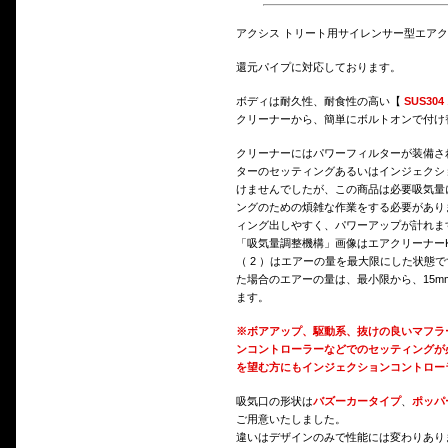
アクシス トリート用サイレンサー型エアクリ
還元パイプに対応しております。
ボディは耐久性、耐食性の高い【
SUS30
クリーナーから、簡単にボルトオンで付け
クリーナーにはパワーフィルターが装備さ
ターのセッティングあるいはインジェクシ
けませんでしたが、この商品は必要吸気量
ングのための煩雑な作業をする必要があり
ィング出しやすく、パワーアップが計れま
「吸気量調整機構」画像はエアクリーナーK
（ 2 ）はエアーの量を最大限にした状態
た場合のエアーの量は、最小限から、15m
ます。
※ボアアップ、駆動系、抜けの良いマフラ
ンコントローラーなどでのセッティングが
を望む方にもインジェクションコントロー
吸気口の形状は
バズーカータイプ
、
ポッパ
ご用意いたしました。
違いはデザインのみで性能には変わりあり