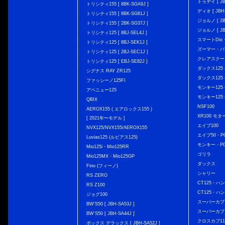
トゥデイ [ JBH
トリシティ155 [ 8BK-SGA9J ]
ディオ [ JBH-
トリシティ155 [ 8BK-SG81J ]
ジョルノ [ 2BH
トリシティ155 [ 2BK-SG37J ]
ジョルノ [ JB
トリシティ125 [ 8BJ-SEL4J ]
スマートDio・
トリシティ125 [ 8BJ-SEK1J ]
ズーマー・バ
トリシティ125 [ 2BJ-SEC1J ]
クレアスクー
トリシティ125 [ EBJ-SE82J ]
ダックス125 { 
シグナス RAY ZR125
ダックス125 { 
ファッシーノ125FI
モンキー125 { 
アベニュー125
モンキー125 { 
QBIX
NSF100
AEROX155 ( エアロックス155 )
XR100 モタ
[ 2021年〜モデル ]
エイプ100
NVX125/NVX155/AEROX155
エイプ50・PG
Luvias125 (ルビアス125)
モンキー・PG
Mio125i・Mio125RR
ゴリラ
Mio125MX・Mio125GP
ダックス
Fino (フィーノ)
シャリー
RS ZERO
CT125・ハンタ
RS Z100
CT125・ハンタ
ジョグ100
スーパーカブ C12
BW'S50 [ JBH-SA53J ]
スーパーカブ C1
BW'S50 [ JBH-SA44J ]
クロスカブ110 
ボックス デラックス [ JBH-SA52J ]