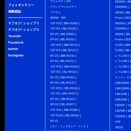
マジェスティ125
GB350S [ 8B
フォトギャラリー
グランドマジェスティ
CB350RS 
掲載雑誌
マグザム
GB350 [ 8BL
SR400・500
H'ness CB
ヤフオク! ショップ-1
YZF-R25 [ 8BK-RG95J ]
GB350S [ 2B
YZF-R3 [ 8BL-RH25J ]
CB350RS 
ヤフオク! ショップ-2
MT-25 [ 8BK-RG95J ]
GB350 [ 2BL
Youtube
MT-03 [ 8BL-RH25J ]
H'ness CB
Facebook
YZF-R25 [ 8BK-RG74J ]
CL250 [ 8BK
twitter
YZF-R3 [ 8BL-RH21J ]
CL500 [ 8BL
Instagram
MT-25 [ 8BK-RG74J ]
レブル250 [ 8
MT-03 [ 8BL-RH21J ]
レブル500 [ 8
YZF-R25 [ 2BK-RG43J ]
レブル250 [ 2
YZF-R3 [ 2BL-RH13J ]
レブル500 [ 2
MT-25 [ 2BK-RG43J ]
Ｖツイン マグナ 
MT-03 [ 2BL-RH13J ]
CBR250RR [
YZF-R25 [ JBK-RG10J ]
CBR250RR [
YZF-R3 [ EBL-RH07J ]
CBR250R [ '
MT-25 [ JBK-RG10J ]
CBR250R [ '
MT-03 [ EBL-RH07J ]
CB250F [ '1
YZF-R15 [ 8BK-RG86J ]
CB250R [ 8
YZF-R125 [ 8BJ-RE45J ]
CB250R [ 2
MT-15
VTR
[ タイ・インドネシア・インド ]
XR250