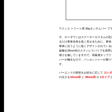
アクシス トリート用 38φタンデムバー 
今、ローダウンはスクーターカスタムの定
るだけ車体全体を低く見せるために、車体
車体に沿うように低くデザインされている
超極太38mm径のステンレスパイプを採
掛けを施していますので、高級感タップリ
バーが極太なので、パッセンジャーが握り
す。
バーエンドの形状をお好みに応じて
エレガ
の太さを
32mm径
と
38mm径
の
2タイプ