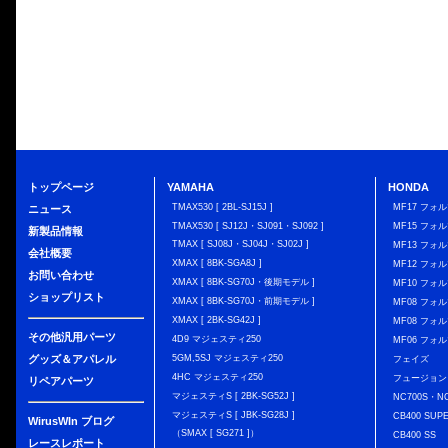
トップページ
YAMAHA
HONDA
TMAX530 [ 2BL-SJ15J ]
MF17 フォ
ニュース
TMAX530 [ SJ12J・SJ091・SJ092 ]
MF15 フォ
新製品情報
TMAX [ SJ08J・SJ04J・SJ02J ]
MF13 フォ
会社概要
XMAX [ 8BK-SGA8J ]
MF12 フォル
お問い合わせ
XMAX [ 8BK-SG70J・後期モデル ]
MF10 フォ
ショップリスト
XMAX [ 8BK-SG70J・前期モデル ]
MF08 フォル
XMAX [ 2BK-SG42J ]
MF08 フォル
その他汎用パーツ
4D9 マジェスティ250
MF06 フォ
グッズ＆アパレル
5GM,5SJ マジェスティ250
フェイズ
4HC マジェスティ250
フュージョン
リペアパーツ
マジェスティS [ 2BK-SG52J ]
NC700S・N
マジェスティS [ JBK-SG28J ]
CB400 SUP
WirusWIn ブログ
（SMAX [ SG271 ]）
CB400 SS
レースレポート