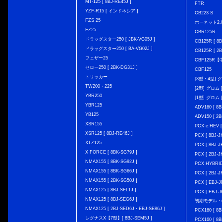
MT-125 [ 8BJ-RE45J ]
FTR
YZF-R15 [ インドネシア ]
CB223 S
FZS 25
ホーネット2.
FZ25
CBR125R
ドラッグスター250 [ JBK-VG05J ]
CB125R [ 8B
ドラッグスター250 [ BA-VG02J ]
CB125R [ 2B
フェザー25
CBF125R
セロー250 [ 2BK-DG31J ]
CBF125
トリッカー
[3型・4型] グ
TW200・225
[2型] グロム [
YBR250
[1型] グロム [
YBR125
ADV160 [ 8B
YB125
ADV150 [ 2B
XSR155
PCX e:HEV [
XSR125 [ 8BJ-RE46J ]
PCX [ 8BJ
XTZ125
PCX [ 8BJ
X FORCE [ 8BK-SG79J ]
PCX [ 2BJ-J
NMAX155 [ 8BK-SG92J ]
PCX HYBRID 
NMAX155 [ 8BK-SG66J ]
PCX [ 2BJ-J
NMAX155 [ 2BK-SG50J ]
PCX [ EBJ-J
NMAX125 [ 8BJ-SEL1J ]
PCX [ EBJ-J
NMAX125 [ 8BJ-SEG6J ]
初期モデル・
NMAX125 [ 2BJ-SED6J・EBJ-SE86J ]
PCX160 [ 
シグナスX【7型】[ 8BJ-SEM5J ]
PCX160 [ 