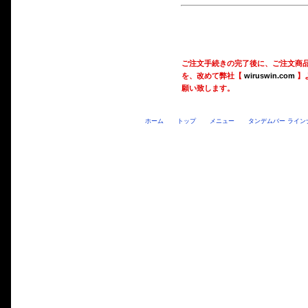
ご注文手続きの完了後に、ご注文商
を、改めて弊社【
wiruswin.com
】
願い致します。
ホーム
トップ
メニュー
タンデムバー ライン