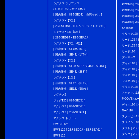
シグナス グリファス
PCX160 [ 2B
( CYGNUS GRYPHUS )
PCX150 [ 2B
[ 国内仕様：8BJ-SEJ4J・台湾モデル ]
PCX150 [ JB
シグナスX【5型】
PCX150 [ JB
[ 2BJ-SED8J・LEDヘッドライトモデル ]
Sh mode
シグナスX SR【4型】
クリック125i [
[ 2BJ-SED8J・EBJ-SEA5J ]
リード125 [ 8
シグナスX【3型・4型】
リード125 [ 2
[ 台湾仕様：SE465-1MS ]
リード110
[ 国内仕様：SE44J (1YP) ]
ズーマーX
シグナスX【2型】
ディオ110 [ 8
[ 台湾仕様：SE36,SE37,SE461〜SE464 ]
ディオ110 [ 2
[ 国内仕様：SE44J (28S) ]
ディオ110 [ E
シグナスX【1型】
ディオ110 [ E
[ 台湾仕様：SE12J (5TY) ]
グラジア125
[ 国内仕様：SE12J (5UA) ]
アクティバ12
シグナスZ
MOOVE (ム
ジョグ125 [ 8BJ-SEJ5J ]
ディオ110
アクシスZ [ 8BJ-SEJ6J ]
NAVI110
アクシスZ [ 2BJ-SED7J ]
スクーピー11
アクシス トリート
スペイシー10
BW'S R125
タクト [ 2BH-
BW’S125 [ 2BJ-SED9J・EBJ-SEA6J ]
ダンク [ 2BH-
BW'S125