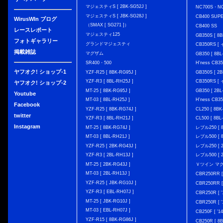
マジェスティS [ 2BK-SG52J ]
NC700S・N
マジェスティS [ JBK-SG28J ]
CB400 SUP
WirusWIn ブログ
（SMAX [ SG271 ]）
CB400 SS
レースレポート
マジェスティ125
GB350S [ 8B
フォトギャラリー
グランドマジェスティ
CB350RS 
掲載雑誌
マグザム
GB350 [ 8BL
SR400・500
H'ness CB
ヤフオク! ショップ-1
YZF-R25 [ 8BK-RG95J ]
GB350S [ 2B
YZF-R3 [ 8BL-RH25J ]
CB350RS 
ヤフオク! ショップ-2
MT-25 [ 8BK-RG95J ]
GB350 [ 2BL
Youtube
MT-03 [ 8BL-RH25J ]
H'ness CB
Facebook
YZF-R25 [ 8BK-RG74J ]
CL250 [ 8BK
twitter
YZF-R3 [ 8BL-RH21J ]
CL500 [ 8BL
Instagram
MT-25 [ 8BK-RG74J ]
レブル250 [ 8
MT-03 [ 8BL-RH21J ]
レブル500 [ 8
YZF-R25 [ 2BK-RG43J ]
レブル250 [ 2
YZF-R3 [ 2BL-RH13J ]
レブル500 [ 2
MT-25 [ 2BK-RG43J ]
Ｖツイン マグナ 
MT-03 [ 2BL-RH13J ]
CBR250RR [
YZF-R25 [ JBK-RG10J ]
CBR250RR [
YZF-R3 [ EBL-RH07J ]
CBR250R [ '
MT-25 [ JBK-RG10J ]
CBR250R [ '
MT-03 [ EBL-RH07J ]
CB250F [ '1
YZF-R15 [ 8BK-RG86J ]
CB250R [ 8