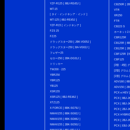
YZF-R125 [ 8BJ-RE45J ]
CB250R [ 2
MT-15
VTR
[ タイ・インドネシア・インド ]
XR250
MT-125 [ 8BJ-RE45J ]
FTR
YZF-R15 [ インドネシア ]
CB223 S
FZS 25
ホーネット2.
FZ25
CBR125R
ドラッグスター250 [ JBK-VG05J ]
CB125R [ 8B
ドラッグスター250 [ BA-VG02J ]
CB125R [ 2B
フェザー25
CBF125R
セロー250 [ 2BK-DG31J ]
CBF125
トリッカー
[3型・4型] グ
TW200・225
[2型] グロム [
YBR250
[1型] グロム [
YBR125
ADV160 [ 8B
YB125
ADV150 [ 2B
XSR155
PCX e:HEV [
XSR125 [ 8BJ-RE46J ]
PCX [ 8BJ
XTZ125
PCX [ 8BJ
X FORCE [ 8BK-SG79J ]
PCX [ 2BJ-J
NMAX155 [ 8BK-SG92J ]
PCX HYBRID 
NMAX155 [ 8BK-SG66J ]
PCX [ 2BJ-J
NMAX155 [ 2BK-SG50J ]
PCX [ EBJ-J