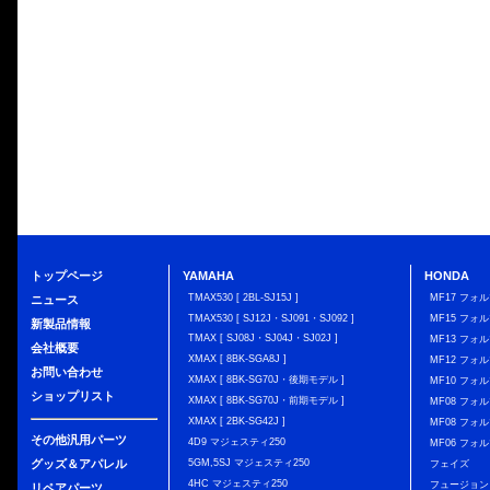
トップページ
YAMAHA
HONDA
TMAX530 [ 2BL-SJ15J ]
MF17 フォ
ニュース
TMAX530 [ SJ12J・SJ091・SJ092 ]
MF15 フォ
新製品情報
TMAX [ SJ08J・SJ04J・SJ02J ]
MF13 フォ
会社概要
XMAX [ 8BK-SGA8J ]
MF12 フォル
お問い合わせ
XMAX [ 8BK-SG70J・後期モデル ]
MF10 フォ
ショップリスト
XMAX [ 8BK-SG70J・前期モデル ]
MF08 フォル
XMAX [ 2BK-SG42J ]
MF08 フォル
その他汎用パーツ
4D9 マジェスティ250
MF06 フォ
グッズ＆アパレル
5GM,5SJ マジェスティ250
フェイズ
4HC マジェスティ250
フュージョン
リペアパーツ