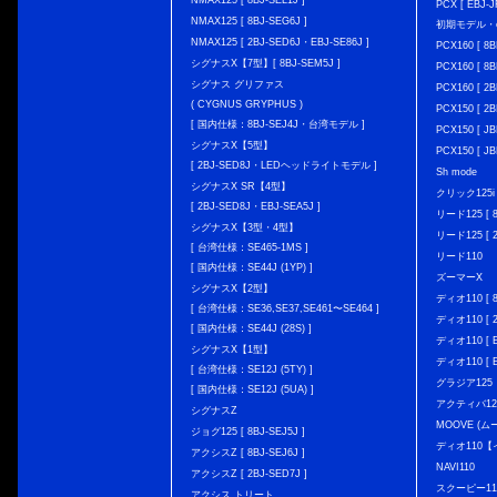
NMAX125 [ 8BJ-SEL1J ]
PCX [ EBJ-J
NMAX125 [ 8BJ-SEG6J ]
初期モデル・
NMAX125 [ 2BJ-SED6J・EBJ-SE86J ]
PCX160 [ 
シグナスX【7型】[ 8BJ-SEM5J ]
PCX160 [ 
シグナス グリファス
PCX160 [ 2B
( CYGNUS GRYPHUS )
PCX150 [ 2B
[ 国内仕様：8BJ-SEJ4J・台湾モデル ]
PCX150 [ JB
シグナスX【5型】
PCX150 [ JB
[ 2BJ-SED8J・LEDヘッドライトモデル ]
Sh mode
シグナスX SR【4型】
クリック125i [
[ 2BJ-SED8J・EBJ-SEA5J ]
リード125 [ 8
シグナスX【3型・4型】
リード125 [ 2
[ 台湾仕様：SE465-1MS ]
リード110
[ 国内仕様：SE44J (1YP) ]
ズーマーX
シグナスX【2型】
ディオ110 [ 8
[ 台湾仕様：SE36,SE37,SE461〜SE464 ]
ディオ110 [ 2
[ 国内仕様：SE44J (28S) ]
ディオ110 [ E
シグナスX【1型】
ディオ110 [ E
[ 台湾仕様：SE12J (5TY) ]
グラジア125
[ 国内仕様：SE12J (5UA) ]
アクティバ12
シグナスZ
MOOVE (ム
ジョグ125 [ 8BJ-SEJ5J ]
ディオ110
アクシスZ [ 8BJ-SEJ6J ]
NAVI110
アクシスZ [ 2BJ-SED7J ]
スクーピー11
アクシス トリート