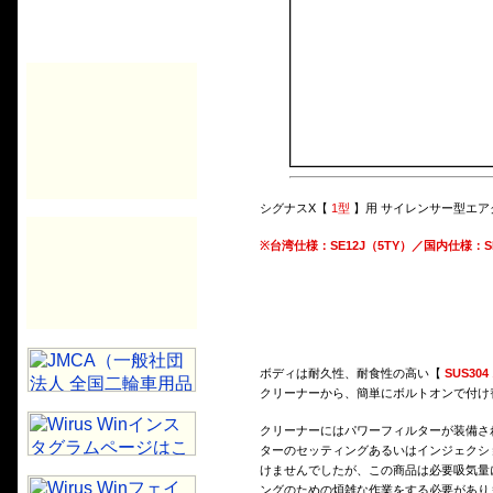
シグナスX【
1型
】用 サイレンサー型エアク
※
台湾仕様：SE12J（5TY）／国内仕様：S
ボディは耐久性、耐食性の高い【
SUS30
クリーナーから、簡単にボルトオンで付け
クリーナーにはパワーフィルターが装備さ
ターのセッティングあるいはインジェクシ
けませんでしたが、この商品は必要吸気量
ングのための煩雑な作業をする必要があり