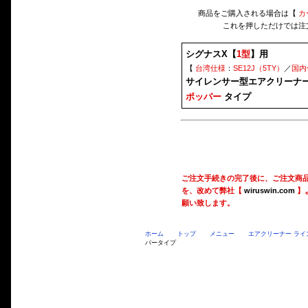
商品をご購入される場合は【
カ
これを押しただけでは注
シグナスX【
1型
】用
【
台湾仕様
：
SE12J（5TY）
／
国内
サイレンサー型エアクリーナーK
ポッパー
タイプ
ご注文手続きの完了後に、ご注文商
を、改めて弊社【
wiruswin.com
】
願い致します。
ホーム
トップ
メニュー
エアクリーナー ライ
パータイプ