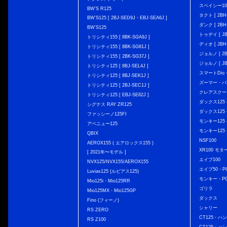
スペイシー10
BW'S R125
タクト [ 2BH-
BW’S125 [ 2BJ-SED9J・EBJ-SEA6J ]
ダンク [ 2BH-
BW'S125
トゥデイ [ JBH
トリシティ155 [ 8BK-SGA9J ]
ディオ [ JBH-
トリシティ155 [ 8BK-SG81J ]
ジョルノ [ 2BH
トリシティ155 [ 2BK-SG37J ]
ジョルノ [ JB
トリシティ125 [ 8BJ-SEL4J ]
スマートDio・
トリシティ125 [ 8BJ-SEK1J ]
ズーマー・バ
トリシティ125 [ 2BJ-SEC1J ]
クレアスクー
トリシティ125 [ EBJ-SE82J ]
ダックス125 { 
シグナス RAY ZR125
ダックス125 { 
ファッシーノ125FI
モンキー125 { 
アベニュー125
モンキー125 { 
QBIX
NSF100
AEROX155 ( エアロックス155 )
XR100 モタ
[ 2021年〜モデル ]
エイプ100
NVX125/NVX155/AEROX155
エイプ50・PG
Luvias125 (ルビアス125)
モンキー・PG
Mio125i・Mio125RR
ゴリラ
Mio125MX・Mio125GP
ダックス
Fino (フィーノ)
シャリー
RS ZERO
CT125・ハンタ
RS Z100