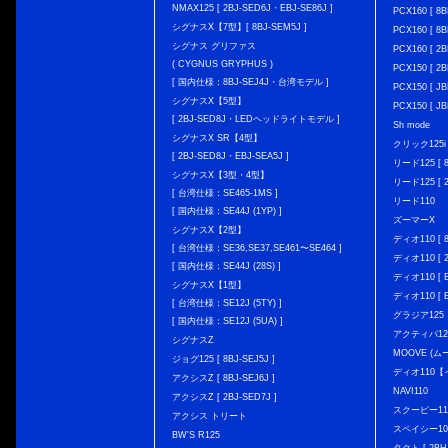
NMAX125 [ 2BJ-SED6J・EBJ-SE86J ]
PCX160 [ 
シグナスX【7型】[ 8BJ-SEM5J ]
PCX160 [ 
シグナス グリファス
PCX160 [ 2B
( CYGNUS GRYPHUS )
PCX150 [ 2B
[ 国内仕様：8BJ-SEJ4J・台湾モデル ]
PCX150 [ JB
シグナスX【5型】
PCX150 [ JB
[ 2BJ-SED8J・LEDヘッドライトモデル ]
Sh mode
シグナスX SR【4型】
クリック125i [
[ 2BJ-SED8J・EBJ-SEA5J ]
リード125 [ 8
シグナスX【3型・4型】
リード125 [ 2
[ 台湾仕様：SE465-1MS ]
リード110
[ 国内仕様：SE44J (1YP) ]
ズーマーX
シグナスX【2型】
ディオ110 [ 8
[ 台湾仕様：SE36,SE37,SE461〜SE464 ]
ディオ110 [ 2
[ 国内仕様：SE44J (28S) ]
ディオ110 [ E
シグナスX【1型】
ディオ110 [ E
[ 台湾仕様：SE12J (5TY) ]
グラジア125
[ 国内仕様：SE12J (5UA) ]
アクティバ12
シグナスZ
MOOVE (ム
ジョグ125 [ 8BJ-SEJ5J ]
ディオ110
アクシスZ [ 8BJ-SEJ6J ]
NAVI110
アクシスZ [ 2BJ-SED7J ]
スクーピー11
アクシス トリート
スペイシー10
BW'S R125