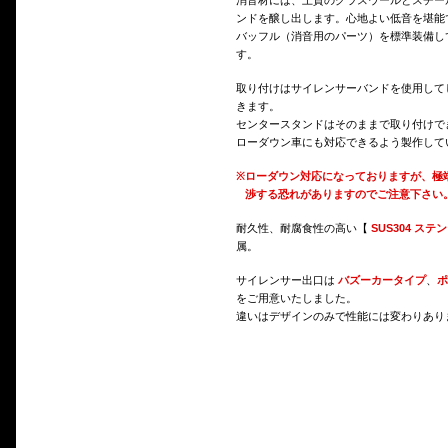
消音材には、上質のグラスウールとスチー
ンドを醸し出します。心地よい低音を堪能
バッフル（消音用のパーツ）を標準装備し
す。
取り付けはサイレンサーバンドを使用して
きます。
センタースタンドはそのままで取り付けで
ローダウン車にも対応できるよう製作して
※
ローダウン対応になっておりますが、極
渉する恐れがありますのでご注意下さい
耐久性、耐腐食性の高い【
SUS304 ステ
属。
サイレンサー出口は
バズーカータイプ
、
ポ
をご用意いたしました。
違いはデザインのみで性能には変わりあり