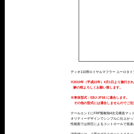
ディオ110用ロイヤルマフラー ユーロタイ
※
2010年（平成22年）4月1日より施
解の程よろしくお願い致します。
※車体型式：EBJ-JF58 に適合します。
その他の型式には適合しませんのでご注
テールエンドにFRP製耐熱4次元構造マ
オリティーデザインでシンプルに仕上がっ
性能面では排圧によるコントロールで低速