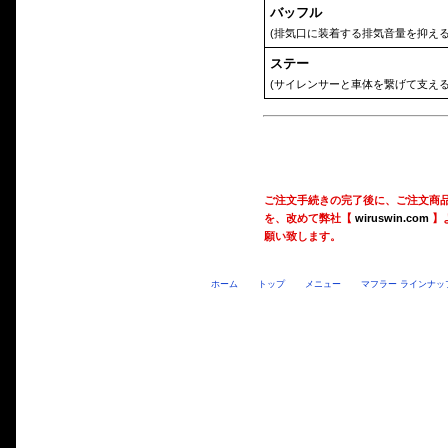
バッフル
(排気口に装着する排気音量を抑える
ステー
(サイレンサーと車体を繋げて支える
ご注文手続きの完了後に、ご注文商
を、改めて弊社【
wiruswin.com
】
願い致します。
ホーム
トップ
メニュー
マフラー ラインナッ