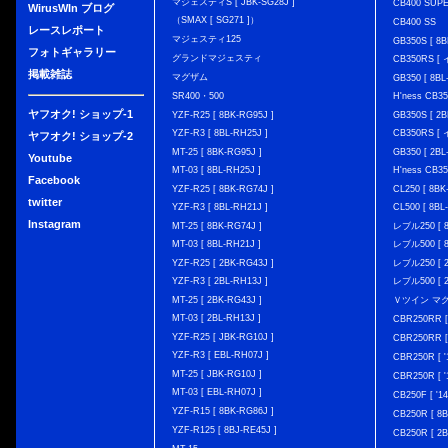
マジェスティS [ JBK-SG28J ]
CB400 SUP
WirusWIn ブログ
（SMAX [ SG271 ]）
CB400 SS
レースレポート
マジェスティ125
GB350S [ 8B
フォトギャラリー
グランドマジェスティ
CB350RS 
掲載雑誌
マグザム
GB350 [ 8BL
SR400・500
H'ness CB
ヤフオク! ショップ-1
YZF-R25 [ 8BK-RG95J ]
GB350S [ 2B
YZF-R3 [ 8BL-RH25J ]
CB350RS 
ヤフオク! ショップ-2
MT-25 [ 8BK-RG95J ]
GB350 [ 2BL
Youtube
MT-03 [ 8BL-RH25J ]
H'ness CB
Facebook
YZF-R25 [ 8BK-RG74J ]
CL250 [ 8BK
twitter
YZF-R3 [ 8BL-RH21J ]
CL500 [ 8BL
Instagram
MT-25 [ 8BK-RG74J ]
レブル250 [ 8
MT-03 [ 8BL-RH21J ]
レブル500 [ 8
YZF-R25 [ 2BK-RG43J ]
レブル250 [ 2
YZF-R3 [ 2BL-RH13J ]
レブル500 [ 2
MT-25 [ 2BK-RG43J ]
Ｖツイン マグナ 
MT-03 [ 2BL-RH13J ]
CBR250RR [
YZF-R25 [ JBK-RG10J ]
CBR250RR [
YZF-R3 [ EBL-RH07J ]
CBR250R [ '
MT-25 [ JBK-RG10J ]
CBR250R [ '
MT-03 [ EBL-RH07J ]
CB250F [ '1
YZF-R15 [ 8BK-RG86J ]
CB250R [ 8
YZF-R125 [ 8BJ-RE45J ]
CB250R [ 2