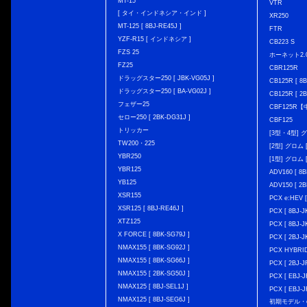
MT-15
VTR
[ タイ・インドネシア・インド ]
XR250
MT-125 [ 8BJ-RE45J ]
FTR
YZF-R15 [ インドネシア ]
CB223 S
FZS 25
ホーネット2.
FZ25
CBR125R
ドラッグスター250 [ JBK-VG05J ]
CB125R [ 8B
ドラッグスター250 [ BA-VG02J ]
CB125R [ 2B
フェザー25
CBF125R
セロー250 [ 2BK-DG31J ]
CBF125
トリッカー
[3型・4型] グ
TW200・225
[2型] グロム [
YBR250
[1型] グロム [
YBR125
ADV160 [ 8B
YB125
ADV150 [ 2B
XSR155
PCX e:HEV [
XSR125 [ 8BJ-RE46J ]
PCX [ 8BJ
XTZ125
PCX [ 8BJ
X FORCE [ 8BK-SG79J ]
PCX [ 2BJ-J
NMAX155 [ 8BK-SG92J ]
PCX HYBRID 
NMAX155 [ 8BK-SG66J ]
PCX [ 2BJ-J
NMAX155 [ 2BK-SG50J ]
PCX [ EBJ-J
NMAX125 [ 8BJ-SEL1J ]
PCX [ EBJ-J
NMAX125 [ 8BJ-SEG6J ]
初期モデル・