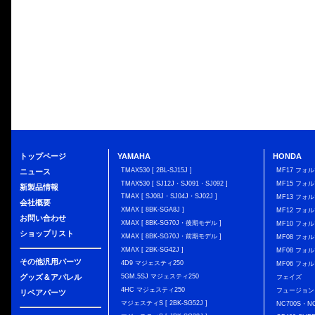
トップページ
YAMAHA
HONDA
TMAX530 [ 2BL-SJ15J ]
MF17 フォ
ニュース
TMAX530 [ SJ12J・SJ091・SJ092 ]
MF15 フォ
新製品情報
TMAX [ SJ08J・SJ04J・SJ02J ]
MF13 フォ
会社概要
XMAX [ 8BK-SGA8J ]
MF12 フォル
お問い合わせ
XMAX [ 8BK-SG70J・後期モデル ]
MF10 フォ
ショップリスト
XMAX [ 8BK-SG70J・前期モデル ]
MF08 フォル
XMAX [ 2BK-SG42J ]
MF08 フォル
その他汎用パーツ
4D9 マジェスティ250
MF06 フォ
グッズ＆アパレル
5GM,5SJ マジェスティ250
フェイズ
4HC マジェスティ250
フュージョン
リペアパーツ
マジェスティS [ 2BK-SG52J ]
NC700S・N