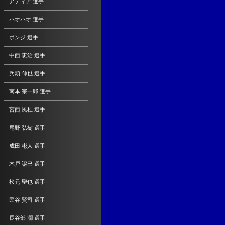
アディア 選手
ハオハオ 選手
ポンジ 選手
中西 恵治 選手
兵頭 伸也 選手
南本 宗一郎 選手
宮西 風杜 選手
尾野 弘樹 選手
成田 彬人 選手
木戸 譲巳 選手
松元 聖也 選手
民谷 賢司 選手
長谷部 潤 選手