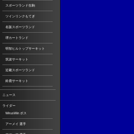
スポーツランド生駒
ツインリンクもてぎ
名阪スポーツランド
堺カートランド
明智ヒルトップサーキット
筑波サーキット
近畿スポーツランド
鈴鹿サーキット
ニュース
ライダー
WirusWin ボス
アーメイ 選手