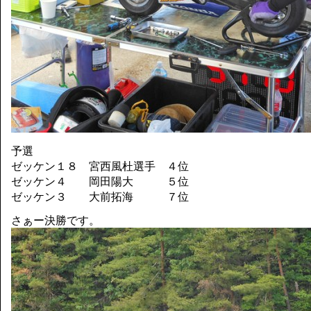
予選
ゼッケン１８ 宮西風杜選手 ４位
ゼッケン４ 岡田陽大 ５位
ゼッケン３ 大前拓海 ７位
さぁー決勝です。