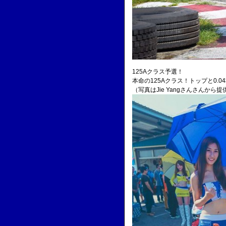
125Aクラス予選！
本命の125Aクラス！トップと0.
（写真はJie Yangさんさんから