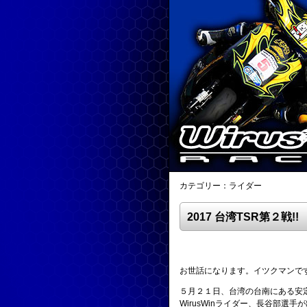
カテゴリー：ライダー
2017 台湾TSR第２戦!!
お世話になります。イツクマンで
５月２１日、台湾の台南にある安
WirusWinライダー、長谷部選