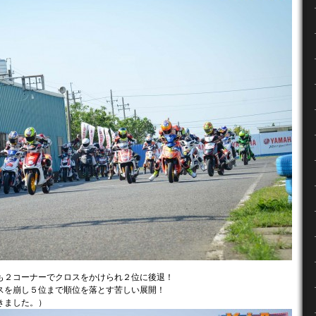
も２コーナーでクロスをかけられ２位に後退！
スを崩し５位まで順位を落とす苦しい展開！
頂きました。）