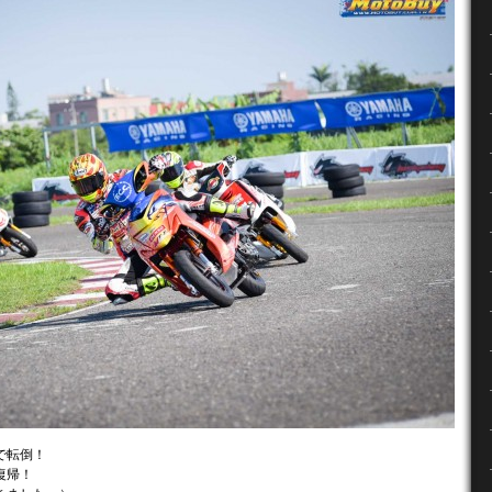
で転倒！
復帰！