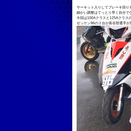
サーキット入りしてブレーキ回り
細かい調整はてっとり早く自分で
今回は100Aクラスと125Aクラ
ゼッケン96の２台が長谷部選手