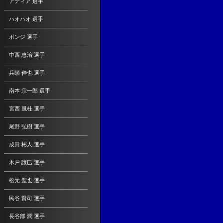
アディア 選手
ハオハオ 選手
ポンジ 選手
中西 恵治 選手
兵頭 伸也 選手
南本 宗一郎 選手
宮西 風杜 選手
尾野 弘樹 選手
成田 彬人 選手
木戸 譲巳 選手
松元 聖也 選手
民谷 賢司 選手
長谷部 潤 選手