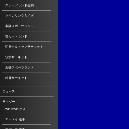
スポーツランド生駒
ツインリンクもてぎ
名阪スポーツランド
堺カートランド
明智ヒルトップサーキット
筑波サーキット
近畿スポーツランド
鈴鹿サーキット
ニュース
ライダー
WirusWin ボス
アーメイ 選手