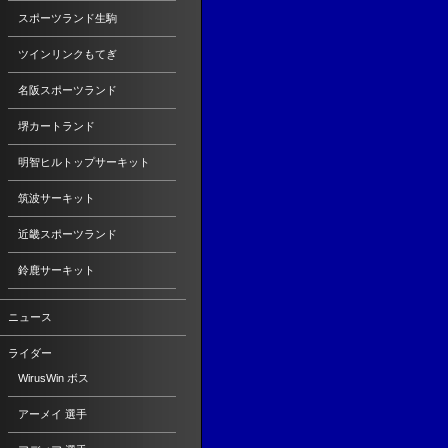
スポーツランド生駒
ツインリンクもてぎ
名阪スポーツランド
堺カートランド
明智ヒルトップサーキット
筑波サーキット
近畿スポーツランド
鈴鹿サーキット
ニュース
ライダー
WirusWin ボス
アーメイ 選手