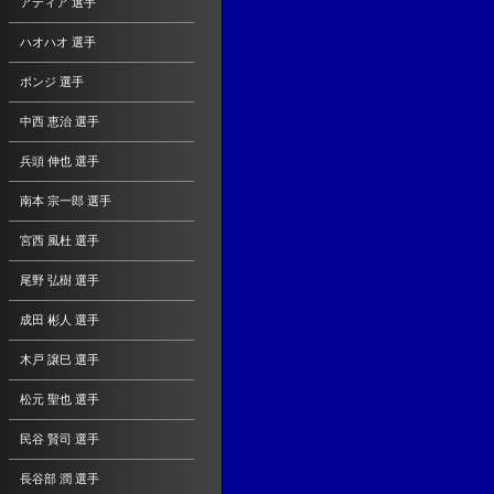
アディア 選手
ハオハオ 選手
ポンジ 選手
中西 恵治 選手
兵頭 伸也 選手
南本 宗一郎 選手
宮西 風杜 選手
尾野 弘樹 選手
成田 彬人 選手
木戸 譲巳 選手
松元 聖也 選手
民谷 賢司 選手
長谷部 潤 選手