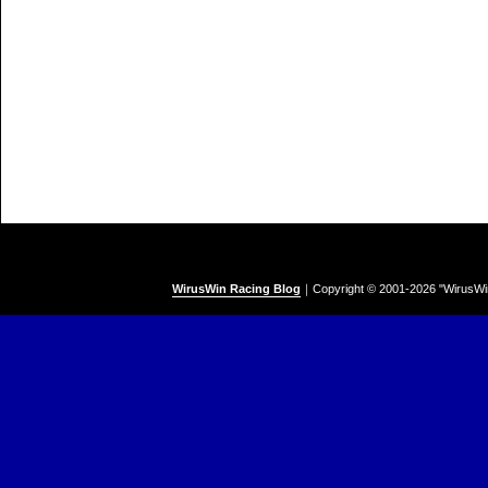
WirusWin Racing Blog
｜
Copyright © 2001-
2026 "WirusWi