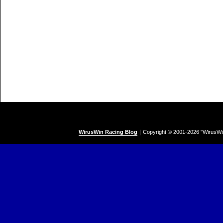
WirusWin Racing Blog
｜
Copyright © 2001-
2026 "WirusWi