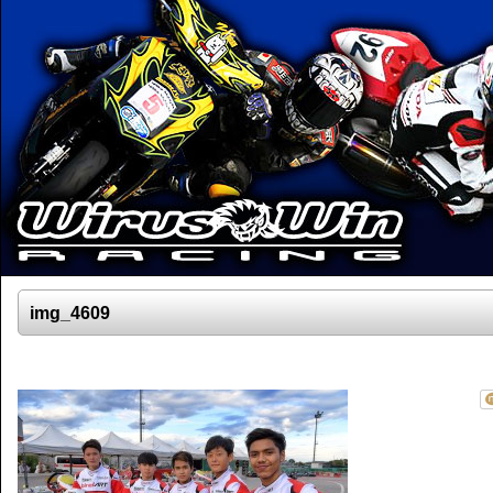
img_4609