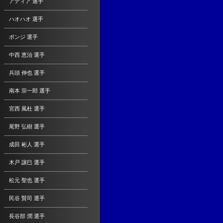
アディア 選手
ハオハオ 選手
ポンジ 選手
中西 恵治 選手
兵頭 伸也 選手
南本 宗一郎 選手
宮西 風杜 選手
尾野 弘樹 選手
成田 彬人 選手
木戸 譲巳 選手
松元 聖也 選手
民谷 賢司 選手
長谷部 潤 選手