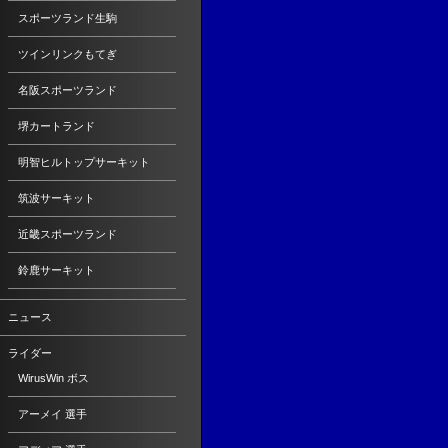
スポーツランド生駒
ツインリンクもてぎ
名阪スポーツランド
堺カートランド
明智ヒルトップサーキット
筑波サーキット
近畿スポーツランド
鈴鹿サーキット
ニュース
ライダー
WirusWin ボス
アーメイ 選手