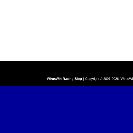
WirusWin Racing Blog
｜
Copyright © 2001-
2026 "WirusWi