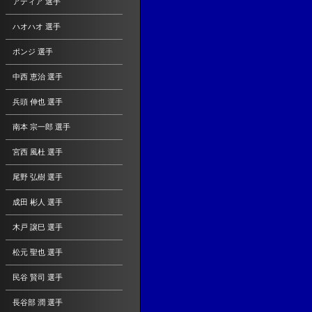
アディア 選手
ハオハオ 選手
ポンジ 選手
中西 恵治 選手
兵頭 伸也 選手
南本 宗一郎 選手
宮西 風杜 選手
尾野 弘樹 選手
成田 彬人 選手
木戸 譲巳 選手
松元 聖也 選手
民谷 賢司 選手
長谷部 潤 選手