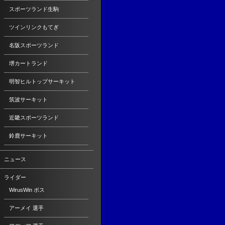
スポーツランド生駒
ツインリンクもてぎ
名阪スポーツランド
堺カートランド
明智ヒルトップサーキット
筑波サーキット
近畿スポーツランド
鈴鹿サーキット
ニュース
ライダー
WirusWin ボス
アーメイ 選手