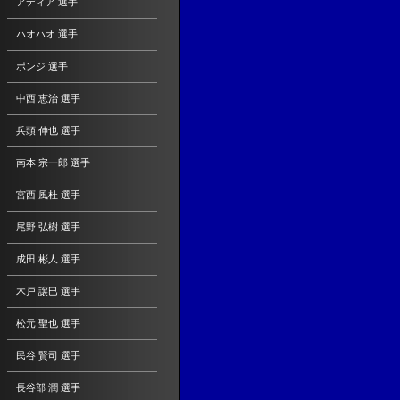
アディア 選手
ハオハオ 選手
ポンジ 選手
中西 恵治 選手
兵頭 伸也 選手
南本 宗一郎 選手
宮西 風杜 選手
尾野 弘樹 選手
成田 彬人 選手
木戸 譲巳 選手
松元 聖也 選手
民谷 賢司 選手
長谷部 潤 選手