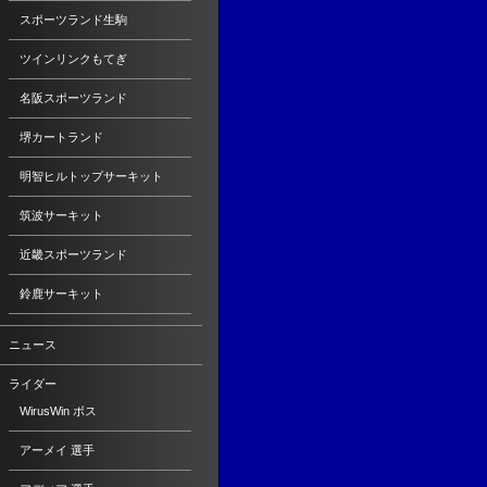
スポーツランド生駒
ツインリンクもてぎ
名阪スポーツランド
堺カートランド
明智ヒルトップサーキット
筑波サーキット
近畿スポーツランド
鈴鹿サーキット
ニュース
ライダー
WirusWin ボス
アーメイ 選手