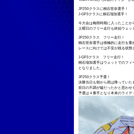
JP250クラスに桐石世奈選手！
J-GP3クラスに桐石瑠加選手！
今大会は梅雨時期に入ったことか
土曜日のフリー走行も終始ウェッ
JP250クラス フリー走行！
桐石世奈選手は積極的に走行を重
レースに向けては不安が残る状態
J-GP3クラス フリー走行！
桐石瑠加選手はウェットでのフィ
となりました。
JP250クラス予選！
決勝当日も朝から雨は降っていた
前日の不調が嘘だったかと思わせ
予選は４番手となり本来のライデ