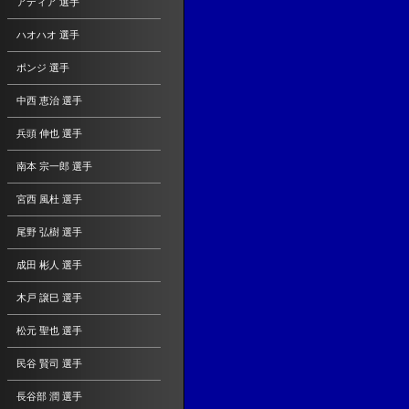
アディア 選手
ハオハオ 選手
ポンジ 選手
中西 恵治 選手
兵頭 伸也 選手
南本 宗一郎 選手
宮西 風杜 選手
尾野 弘樹 選手
成田 彬人 選手
木戸 譲巳 選手
松元 聖也 選手
民谷 賢司 選手
長谷部 潤 選手