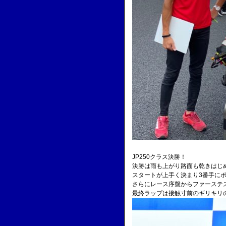
JP250クラス決勝！
決勝は雨も上がり路面も乾きはじ
スタートが上手く決まり3番手に
さらにレース序盤からファーステ
最終ラップは接触寸前のギリキリ