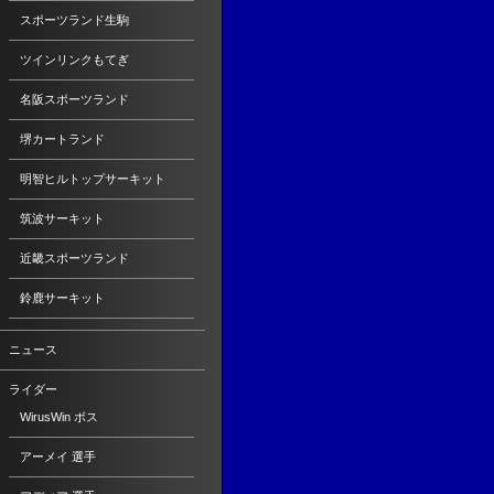
スポーツランド生駒
ツインリンクもてぎ
名阪スポーツランド
堺カートランド
明智ヒルトップサーキット
筑波サーキット
近畿スポーツランド
鈴鹿サーキット
ニュース
ライダー
WirusWin ボス
アーメイ 選手