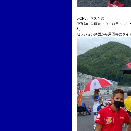
J-GP3クラス予選！
予選時には雨が止み、前日のフリ
た。
セッション序盤から周回毎にタイ