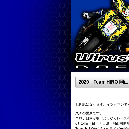
2020 Team HIR
お世話になります。イツクマンで
久々の更新です。
コロナ自粛が明けようやくレース
6月14日（日）岡山県・岡山国
Team HIROから2名のライダ