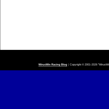
WirusWin Racing Blog
｜
Copyright © 2001-
2026 "WirusWi