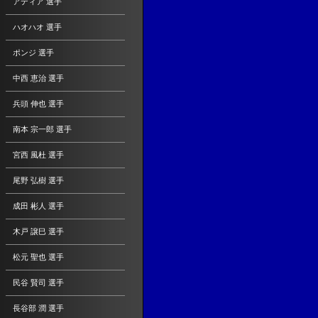
アディア 選手
ハオハオ 選手
ポンジ 選手
中西 恵治 選手
兵頭 伸也 選手
南本 宗一郎 選手
宮西 風杜 選手
尾野 弘樹 選手
成田 彬人 選手
木戸 譲巳 選手
松元 聖也 選手
民谷 賢司 選手
長谷部 潤 選手