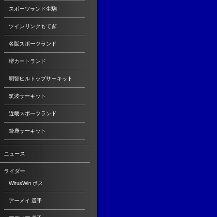
スポーツランド生駒
ツインリンクもてぎ
名阪スポーツランド
堺カートランド
明智ヒルトップサーキット
筑波サーキット
近畿スポーツランド
鈴鹿サーキット
ニュース
ライダー
WirusWin ボス
アーメイ 選手