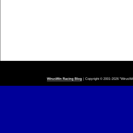
WirusWin Racing Blog
｜
Copyright © 2001-
2026 "WirusWi