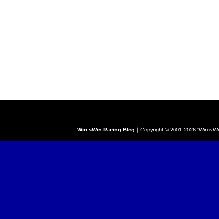
WirusWin Racing Blog
｜
Copyright © 2001-
2026 "WirusWi