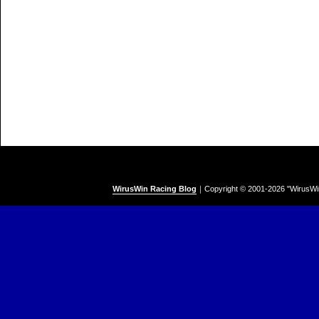
WirusWin Racing Blog
｜
Copyright © 2001-
2026 "WirusWi